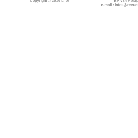
Copyright © 2016 Lifor
BP V34 Abidj
e-mail : infos@revue