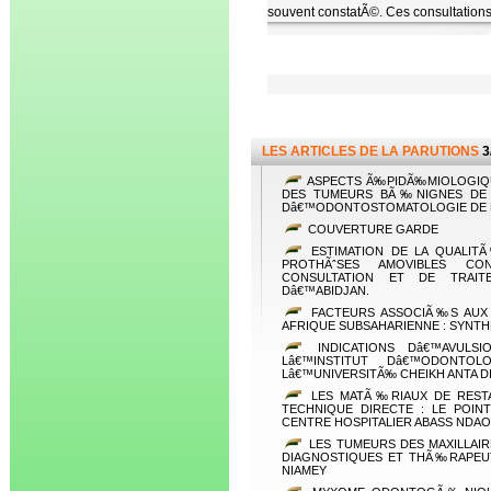
souvent constatÃ©. Ces consultation
LES ARTICLES DE LA PARUTIONS
3
ASPECTS Ã‰PIDÃ‰MIOLOGIQU
DES TUMEURS BÃ‰NIGNES DE L
Dâ€™ODONTOSTOMATOLOGIE DE
COUVERTURE GARDE
ESTIMATION DE LA QUALIT
PROTHÃˆSES AMOVIBLES CO
CONSULTATION ET DE TRAIT
Dâ€™ABIDJAN.
FACTEURS ASSOCIÃ‰S AUX 
AFRIQUE SUBSAHARIENNE : SYNTH
INDICATIONS Dâ€™AVULSI
Lâ€™INSTITUT Dâ€™ODONTO
Lâ€™UNIVERSITÃ‰ CHEIKH ANTA D
LES MATÃ‰RIAUX DE RESTA
TECHNIQUE DIRECTE : LE POIN
CENTRE HOSPITALIER ABASS NDAO
LES TUMEURS DES MAXILLAI
DIAGNOSTIQUES ET THÃ‰RAPEUT
NIAMEY