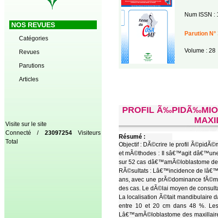
Num ISSN : 
NOS REVUES
Parution N° 
Catégories
Volume : 28
Revues
Parutions
Articles
PROFIL Ã‰PIDÃ‰MIO
MAXI
Visite sur le site
Connecté /
23097254
Visiteurs
Résumé :
Total
Objectif : DÃ©crire le profil Ã©pidÃ
et mÃ©thodes : Il sâ€™agit dâ€™une 
sur 52 cas dâ€™amÃ©loblastome des m
RÃ©sultats : Lâ€™incidence de lâ€™
ans, avec une prÃ©dominance fÃ©mini
des cas. Le dÃ©lai moyen de consulta
La localisation Ã©tait mandibulair
entre 10 et 20 cm dans 48 %. Les
Lâ€™amÃ©loblastome des maxillaires