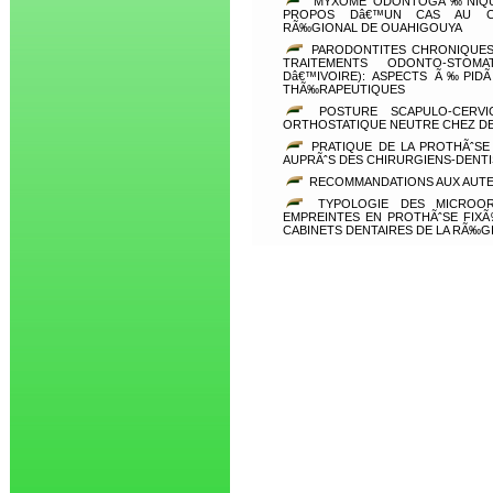
MYXOME ODONTOGÃ‰NIQUE
PROPOS Dâ€™UN CAS AU CEN
RÃ‰GIONAL DE OUAHIGOUYA
PARODONTITES CHRONIQUES 
TRAITEMENTS ODONTO-STOMA
Dâ€™IVOIRE): ASPECTS Ã‰PID
THÃ‰RAPEUTIQUES
POSTURE SCAPULO-CERV
ORTHOSTATIQUE NEUTRE CHEZ DE
PRATIQUE DE LA PROTHÃˆSE
AUPRÃˆS DES CHIRURGIENS-DENTI
RECOMMANDATIONS AUX AUT
TYPOLOGIE DES MICROO
EMPREINTES EN PROTHÃˆSE FIX
CABINETS DENTAIRES DE LA RÃ‰G