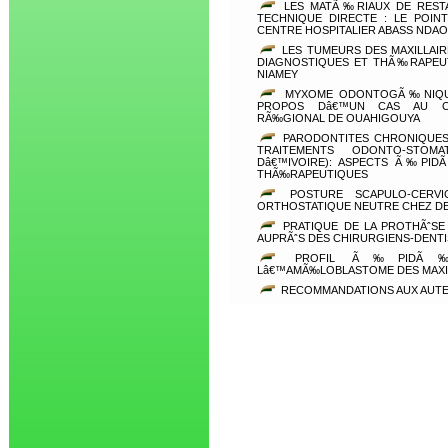
LES MATÃ‰RIAUX DE RESTA
TECHNIQUE DIRECTE : LE POIN
CENTRE HOSPITALIER ABASS NDAO
LES TUMEURS DES MAXILLAI
DIAGNOSTIQUES ET THÃ‰RAPEUT
NIAMEY
MYXOME ODONTOGÃ‰NIQUE
PROPOS Dâ€™UN CAS AU CEN
RÃ‰GIONAL DE OUAHIGOUYA
PARODONTITES CHRONIQUES 
TRAITEMENTS ODONTO-STOMA
Dâ€™IVOIRE): ASPECTS Ã‰PID
THÃ‰RAPEUTIQUES
POSTURE SCAPULO-CERV
ORTHOSTATIQUE NEUTRE CHEZ DE
PRATIQUE DE LA PROTHÃˆSE
AUPRÃˆS DES CHIRURGIENS-DENTI
PROFIL Ã‰PIDÃ‰MIO
Lâ€™AMÃ‰LOBLASTOME DES MAXIL
RECOMMANDATIONS AUX AUT