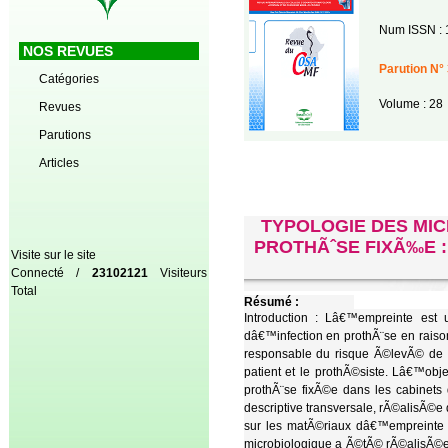
Num ISSN : 
NOS REVUES
Parution N° 
Catégories
Volume : 28
Revues
Parutions
Articles
TYPOLOGIE DES MI
PROTHÃˆSE FIXÃ‰E 
Visite sur le site
Connecté /
23102121
Visiteurs
Total
Résumé :
Introduction : Lâ€™empreinte est 
dâ€™infection en prothÃ¨se en raison
responsable du risque Ã©levÃ© de co
patient et le prothÃ©siste. Lâ€™obje
prothÃ¨se fixÃ©e dans les cabinets
descriptive transversale, rÃ©alisÃ©e
sur les matÃ©riaux dâ€™empreinte Ã
microbiologique a Ã©tÃ© rÃ©alisÃ©e a