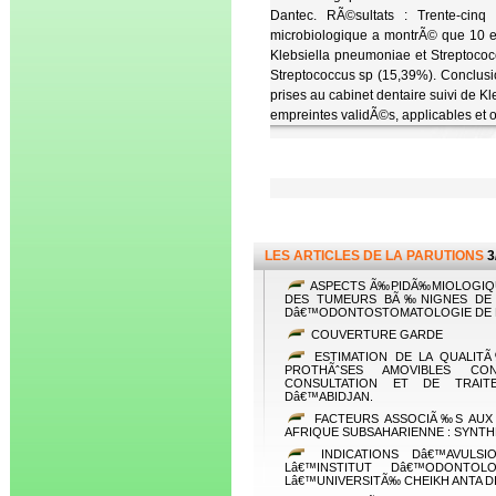
Dantec. RÃ©sultats : Trente-cin
microbiologique a montrÃ© que 10 e
Klebsiella pneumoniae et Streptococ
Streptococcus sp (15,39%). Conclusio
prises au cabinet dentaire suivi de 
empreintes validÃ©s, applicables et 
LES ARTICLES DE LA PARUTIONS
3
ASPECTS Ã‰PIDÃ‰MIOLOGIQU
DES TUMEURS BÃ‰NIGNES DE L
Dâ€™ODONTOSTOMATOLOGIE DE
COUVERTURE GARDE
ESTIMATION DE LA QUALIT
PROTHÃˆSES AMOVIBLES CO
CONSULTATION ET DE TRAIT
Dâ€™ABIDJAN.
FACTEURS ASSOCIÃ‰S AUX 
AFRIQUE SUBSAHARIENNE : SYNTH
INDICATIONS Dâ€™AVULSI
Lâ€™INSTITUT Dâ€™ODONTO
Lâ€™UNIVERSITÃ‰ CHEIKH ANTA D