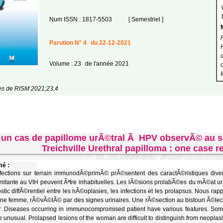
Num ISSN : 1817-5503
[ Semestriel ]
Parution N° 4
du 22-12-2021
Volume : 23
de l'année 2021
les de RISM 2021;23,4
un cas de papillome urÃ©tral Ã HPV observÃ© au s
Treichville Urethral papilloma : one case r
é :
fections sur terrain immunodÃ©primÃ© prÃ©sentent des caractÃ©ristiques diver
itante au VIH peuvent Ãªtre inhabituelles. Les lÃ©sions prolabÃ©es du mÃ©at u
stic diffÃ©rentiel entre les nÃ©oplasies, les infections et les prolapsus. Nous r
ne femme, rÃ©vÃ©lÃ© par des signes urinaires. Une rÃ©section au bistouri Ã©lectr
. Diseases occurring in immunocompromised patient have various features. Some 
 unusual. Prolapsed lesions of the woman are difficult to distinguish from neoplas