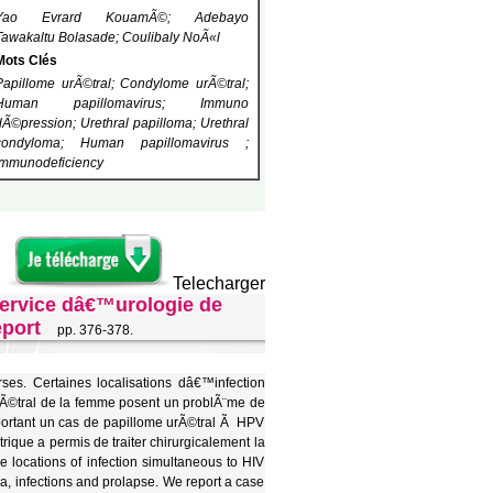
Yao Evrard KouamÃ©; Adebayo
Tawakaltu Bolasade; Coulibaly NoÃ«l
Mots Clés
Papillome urÃ©tral; Condylome urÃ©tral;
Human papillomavirus; Immuno
dÃ©pression; Urethral papilloma; Urethral
condyloma; Human papillomavirus ;
Immunodeficiency
Telecharger
ervice dâ€™urologie de
eport
pp. 376-378.
ses. Certaines localisations dâ€™infection
rÃ©tral de la femme posent un problÃ¨me de
apportant un cas de papillome urÃ©tral Ã HPV
ique a permis de traiter chirurgicalement la
locations of infection simultaneous to HIV
ia, infections and prolapse. We report a case