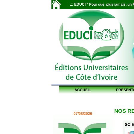
.:: EDUCI " Pour que, plus jamais, un M
ACCUEIL
PRESENT
NOS R
07/08/2026
SCIE