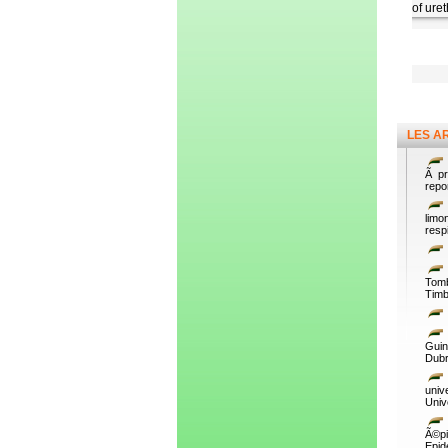
of ure
LES A
Ã pr
repo
lim
respi
Tomb
Timb
Guin
Dubr
univ
Univ
Ã©p
Epid