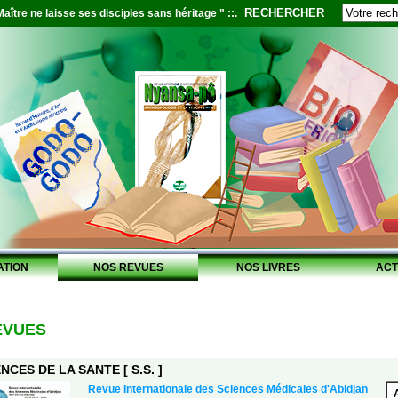
RECHERCHER
aître ne laisse ses disciples sans héritage " ::.
ATION
NOS REVUES
NOS LIVRES
ACT
EVUES
NCES DE LA SANTE [ S.S. ]
Revue Internationale des Sciences Médicales d'Abidjan