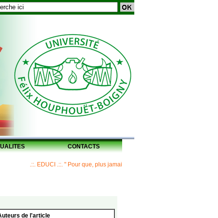
UALITES
CONTACTS
.::. EDUCI .::. " Pour que, plus jamais, un Maître ne laisse ses disciples sans 
Auteurs de l'article