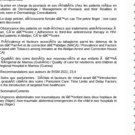
la prise en charge du psoriasis et ses rÃ©alitÃ©s chez les patients reÃ§us en
ultation de Dermatologie / Management of Psoriasis and their Realities in
ents seen in Dermatology Consultations
Le doigt pelvien. dÃ©couverte fortuite dâ€™un cas The pelvic finger : one case
uient discoverd
Observance des patients en multi-Ã©checs aux traitements antirÃ©troviraux Ã
jan, CÃ´te dâ€™Ivoire / Adherence to third-line antiretroviral therapy in HIV-
cted patients in Abidjan, CÃ´te dâ€™Ivoire
PrÃ©valence et facteurs associÃ©s au tabagisme parmi les detenus de la
on dâ€™arrÃ«t et de correction dâ€™abidjan (MACA) / Prevalence and Factors
ciated with Tobacco among Inmates at the Abidjan Arrest and Correction House
CA)
QualitÃ© des soins donnÃ©s aux nouveau-nÃ©s et aux enfants Ã lâ€™hÃ
al RÃ©gional de Mamou (GuinÃ©e) / Quality of care for newborns and children at
Regional Hospital in Mamou (Guinea)
Recommandations aux auteurs de RISM 2021; 23,4
Soins aux parturientes : DÃ©lais et facteurs de retard avant lâ€™introduction
a gratuitÃ© ciblÃ©e des soins / Parturient Care: Time Limits and Delay Factors
re the introduction of targeted free healthcare
Sommaire/Contents
Urgences abdominales non traumatiques de lâ€™enfant dans deux hopitaux de
ey (Niger) /non-traumatic abdominal emergencies in the child in two hospitals in
ey (Niger)