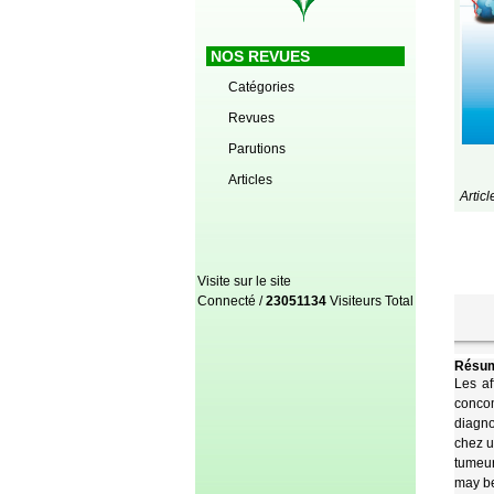
NOS REVUES
Catégories
Revues
Parutions
Articles
Artic
Visite sur le site
Connecté /
23051134
Visiteurs Total
Résum
Les af
concom
diagno
chez u
tumeur
may be