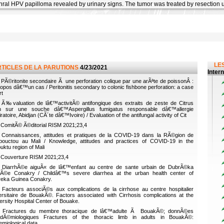
thral HPV papilloma revealed by urinary signs. The tumor was treated by resection u
LES
RTICLES DE LA PARUTIONS
4/23/2021
Inter
PÃ©ritonite secondaire Ã une perforation colique par une arÃªte de poissonÂ :
opos dâ€™un cas / Peritonitis secondary to colonic fishbone perforation: a case
rt
Ã‰valuation de lâ€™activitÃ© antifongique des extraits de zeste de Citrus
on sur une souche dâ€™Aspergillus fumigatus responsable dâ€™allergie
ratoire, Abidjan (CÃ´te dâ€™Ivoire) / Evaluation of the antifungal activity of Cit
ComitÃ© Ã©ditorial RISM 2021;23,4
Connaissances, attitudes et pratiques de la COVID-19 dans la RÃ©gion de
ouctou au Mali / Knowledge, attitudes and practices of COVID-19 in the
uktu region of Mali
Couverture RISM 2021;23,4
DiarrhÃ©e aiguÃ« de lâ€™enfant au centre de sante urbain de DubrÃ©ka
Ã©e Conakry / Childâ€™s severe diarrhea at the urban health center of
eka Guinea Conakry.
Facteurs associÃ©s aux complications de la cirrhose au centre hospitalier
ersitaire de BouakÃ©. Factors associated with Cirrhosis complications at the
ersity Hospital Center of Bouake.
Fractures du membre thoracique de lâ€™adulte Ã BouakÃ©; donnÃ©es
idÃ©miologiques Fractures of the thoracic limb in adults in BouakÃ©:
emiological data