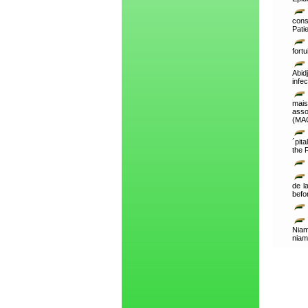
cons
Pati
fort
Abid
infe
mais
asso
(MA
´pit
the 
de l
befo
Niam
niam