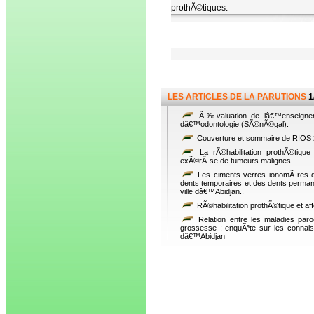
prothÃ©tiques.
LES ARTICLES DE LA PARUTIONS
1
Ã‰valuation de lâ€™enseignem
dâ€™odontologie (SÃ©nÃ©gal).
Couverture et sommaire de RIOS 
La rÃ©habilitation prothÃ©tiq
exÃ©rÃ¨se de tumeurs malignes
Les ciments verres ionomÃ¨res d
dents temporaires et des dents perman
ville dâ€™Abidjan..
RÃ©habilitation prothÃ©tique et af
Relation entre les maladies paro
grossesse : enquÃªte sur les connaiss
dâ€™Abidjan