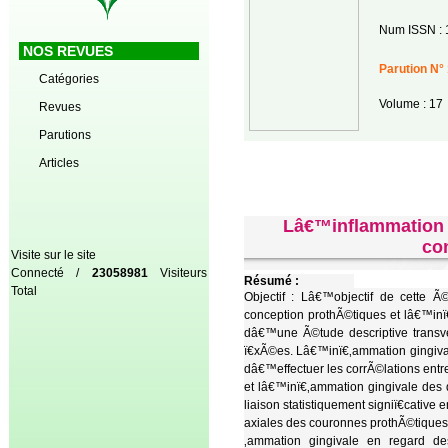
Num ISSN : 
NOS REVUES
Parution N° 
Catégories
Volume : 17
Revues
Parutions
Articles
Lâ€™inflammation g
co
Visite sur le site
Connecté /
23058981
Visiteurs
Résumé :
Total
Objectif : Lâ€™objectif de cette Ã
conception prothÃ©tiques et lâ€™inï
dâ€™une Ã©tude descriptive transver
ï€xÃ©es. Lâ€™inï€‚ammation gingiva
dâ€™effectuer les corrÃ©lations entr
et lâ€™inï€‚ammation gingivale des 
liaison statistiquement signiï€cative
axiales des couronnes prothÃ©tiques a
‚ammation gingivale en regard des