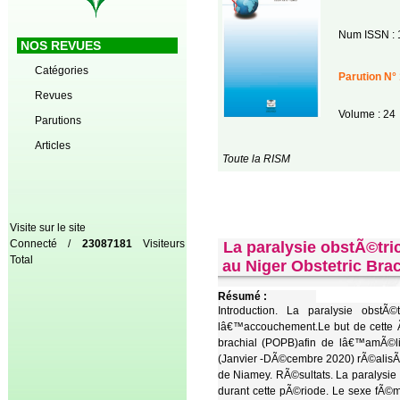
Num ISSN : 
NOS REVUES
Catégories
Parution N° 
Revues
Volume : 24
Parutions
Articles
Toute la RISM
Visite sur le site
Connecté /
23087181
Visiteurs
La paralysie obstÃ©tri
Total
au Niger Obstetric Brac
Résumé :
Introduction. La paralysie obstÃ
lâ€™accouchement.Le but de cette Ã©
brachial (POPB)afin de lâ€™amÃ©li
(Janvier -DÃ©cembre 2020) rÃ©alisÃ©
de Niamey. RÃ©sultats. La paralysi
durant cette pÃ©riode. Le sexe fÃ©