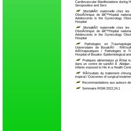
Cardiovascular Manifestations during Hiv
Seropositive and Sero
MortalitÃ© maternelle chez les
ObstÃ©trique de lâ€™Hopital nation
Adolescents in the Gynecology Obst
Hospital
MortalitÃ© maternelle chez les
ObstÃ©trique de lâ€™Hopital nation
Adolescents in the Gynecology Obst
Hospital
Pathologies en Traumatologie
Universitaire de BouakÃ© : RÃ©sul
thÃ©rapeutiques / Pathologies in T
Hospital of Bouake: Epidemiological an
Pratiques alimentaires et Ã©tat n
dans un centre de santÃ© Ã Abidjan / 
Infants exposed to Hiv in a Health Cente
RÃ©sultats du traitement chirurgic
tropical / Outcomes of surgical treatment 
Recommandations aux auteurs d
Sommaire RISM 2022;24,1