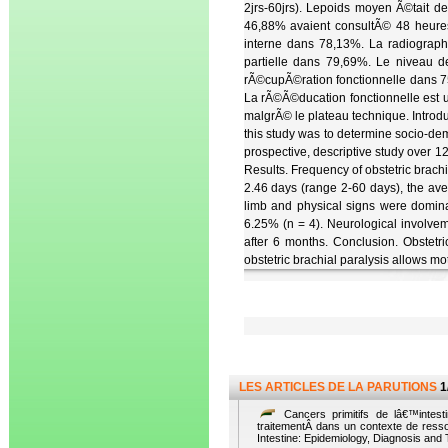
2jrs-60jrs). Lepoids moyen Ã©tait 
46,88% avaient consultÃ© 48 heures
interne dans 78,13%. La radiograph
partielle dans 79,69%. Le niveau 
rÃ©cupÃ©ration fonctionnelle dans 
La rÃ©Ã©ducation fonctionnelle est u
malgrÃ© le plateau technique. Introdu
this study was to determine socio-de
prospective, descriptive study over 
Results. Frequency of obstetric brach
2.46 days (range 2-60 days), the ave
limb and physical signs were dominat
6.25% (n = 4). Neurological involv
after 6 months. Conclusion. Obstetr
obstetric brachial paralysis allows mo
LES ARTICLES DE LA PARUTIONS
1
Cancers primitifs de lâ€™intesti
traitementÂ dans un contexte de resso
Intestine: Epidemiology, Diagnosis and