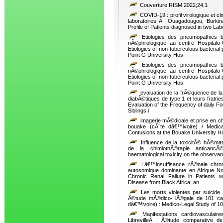
Couverture RISM 2022;24,1
COVID-19 : profil virologique et c
laboratoires Ã Ouagadougou, Burkina
Profile of Patients diagnosed in two L
Etiologies des pneumopathies b
nÃ©phrologique au centre Hospitalo
Etiologies of non-tuberculous bacterial
Point G University Hos
Etiologies des pneumopathies b
nÃ©phrologique au centre Hospitalo
Etiologies of non-tuberculous bacterial
Point G University Hos
evaluation de la frÃ©quence de la
diabÃ©tiques de type 1 et leurs fratrie
Evaluation of the Frequency of daily F
Siblings i
imagerie mÃ©dicale et prise en c
bouake (cÃ´te dâ€™ivoire) / Medic
Contusions at the Bouake University Ho
Influence de la toxicitÃ© hÃ©mat
de la chimiothÃ©rapie antican
haematological toxicity on the obser
Lâ€™insuffisance rÃ©nale chron
autosomique dominante en Afrique Noi
Chronic Renal Failure in Patients 
Disease from Black Africa: an
Les morts violentes par suicide
Ã©tude mÃ©dico- lÃ©gale de 101 cas 
dâ€™ivoire) : Medico-Legal Study of 1
Manifestations cardiovascula
LibrevilleÂ : Ã©tude comparative de