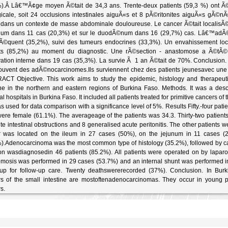
%).Â Lâ€™Ã¢ge moyen Ã©tait de 34,3 ans. Trente-deux patients (59,3 %) ont
gicale, soit 24 occlusions intestinales aiguÃ«s et 8 pÃ©ritonites aiguÃ«s gÃ©n
dans un contexte de masse abdominale douloureuse. Le cancer Ã©tait localisÃ©
um dans 11 cas (20,3%) et sur le duodÃ©num dans 16 (29,7%) cas. Lâ€™adÃ©no
rÃ©quent (35,2%), suivi des tumeurs endocrines (33,3%). Un envahissement lo
nts (85,2%) au moment du diagnostic. Une rÃ©section - anastomose a Ã©tÃ
ation interne dans 19 cas (35,3%). La survie Ã 1 an Ã©tait de 70%. Conclusion. L
ouvent des adÃ©nocarcinomes.Ils surviennent chez des patients jeunesavec une
CT Objective. This work aims to study the epidemic, histology and therapeutic
ine in the northern and eastern regions of Burkina Faso. Methods. It was a des
al hospitals in Burkina Faso. It included all patients treated for primitive cancers
as used for data comparison with a significance level of 5%. Results Fifty.-four patie
ere female (61.1%). The averageage of the patients was 34.3. Thirty-two patien
te intestinal obstructions and 8 generalised acute peritonitis. The other patients
r was located on the ileum in 27 cases (50%), on the jejunum in 11 cases 
).Adenocarcinoma was the most common type of histology (35.2%), followed by ca
on wasdiagnosedin 46 patients (85.2%). All patients were operated on by lapar
mosis was performed in 29 cases (53.7%) and an internal shunt was performed in
p for follow-up care. Twenty deathswererecorded (37%). Conclusion. In Burk
s of the small intestine are mostoftenadenocarcinomas. They occur in young p
s.