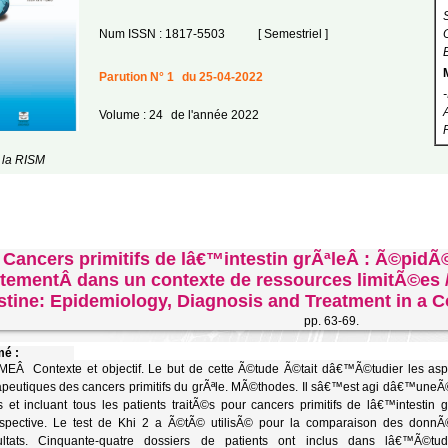
Num ISSN : 1817-5503
[ Semestriel ]
Parution N° 1
du 25-04-2022
Volume : 24
de l'année 2022
 la RISM
Cancers primitifs de lâ€™intestin grÃªleÂ : Ã©pidÃ
itementÂ dans un contexte de ressources limitÃ©es /
estine: Epidemiology, Diagnosis and Treatment in a 
pp. 63-69.
é :
Â Contexte et objectif. Le but de cette Ã©tude Ã©tait dâ€™Ã©tudier les asp
peutiques des cancers primitifs du grÃªle. MÃ©thodes. Il sâ€™est agi dâ€™uneÃ©
 et incluant tous les patients traitÃ©s pour cancers primitifs de lâ€™intesti
spective. Le test de Khi 2 a Ã©tÃ© utilisÃ© pour la comparaison des donnÃ©
ltats. Cinquante-quatre dossiers de patients ont inclus dans lâ€™Ã©t