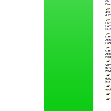
Chro
Dise
Ã©tu
dâ€™
Libr
Card
Sero
Obst
Adol
Hosp
Obst
Adol
Hosp
Uni
thÃ©
Hosp
dans
Infa
tropi