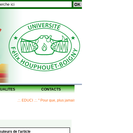
UALITES
CONTACTS
.::. EDUCI .::. " Pour que, plus jamais, un Maître ne laisse ses disciples sans 
Auteurs de l'article