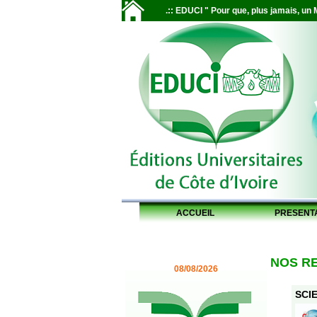
.:: EDUCI " Pour que, plus jamais, un M
ACCUEIL
PRESENT
NOS R
08/08/2026
SCIE