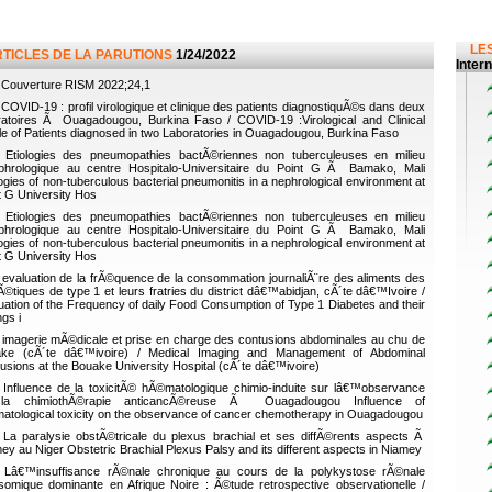
LES
RTICLES DE LA PARUTIONS
1/24/2022
Inter
Couverture RISM 2022;24,1
COVID-19 : profil virologique et clinique des patients diagnostiquÃ©s dans deux
ratoires Ã Ouagadougou, Burkina Faso / COVID-19 :Virological and Clinical
ile of Patients diagnosed in two Laboratories in Ouagadougou, Burkina Faso
Etiologies des pneumopathies bactÃ©riennes non tuberculeuses en milieu
hrologique au centre Hospitalo-Universitaire du Point G Ã Bamako, Mali
logies of non-tuberculous bacterial pneumonitis in a nephrological environment at
t G University Hos
Etiologies des pneumopathies bactÃ©riennes non tuberculeuses en milieu
hrologique au centre Hospitalo-Universitaire du Point G Ã Bamako, Mali
logies of non-tuberculous bacterial pneumonitis in a nephrological environment at
t G University Hos
evaluation de la frÃ©quence de la consommation journaliÃ¨re des aliments des
Ã©tiques de type 1 et leurs fratries du district dâ€™abidjan, cÃ´te dâ€™Ivoire /
uation of the Frequency of daily Food Consumption of Type 1 Diabetes and their
ngs i
imagerie mÃ©dicale et prise en charge des contusions abdominales au chu de
ake (cÃ´te dâ€™ivoire) / Medical Imaging and Management of Abdominal
usions at the Bouake University Hospital (cÃ´te dâ€™ivoire)
Influence de la toxicitÃ© hÃ©matologique chimio-induite sur lâ€™observance
la chimiothÃ©rapie anticancÃ©reuse Ã Ouagadougou Influence of
atological toxicity on the observance of cancer chemotherapy in Ouagadougou
La paralysie obstÃ©tricale du plexus brachial et ses diffÃ©rents aspects Ã
ey au Niger Obstetric Brachial Plexus Palsy and its different aspects in Niamey
Lâ€™insuffisance rÃ©nale chronique au cours de la polykystose rÃ©nale
somique dominante en Afrique Noire : Ã©tude retrospective observationelle /