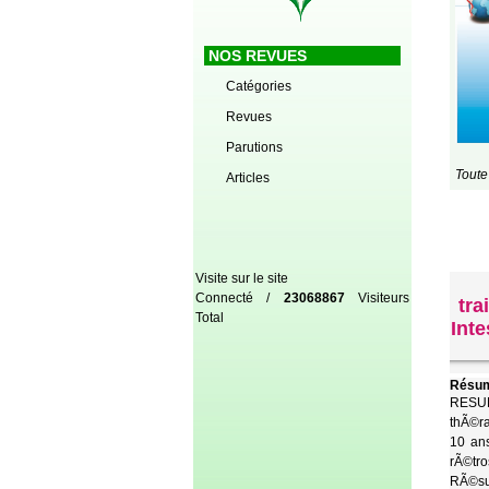
NOS REVUES
Catégories
Revues
Parutions
Toute
Articles
Visite sur le site
Connecté /
23068867
Visiteurs
tra
Total
Int
Résum
RESUME
thÃ©ra
10 ans
rÃ©tro
RÃ©su