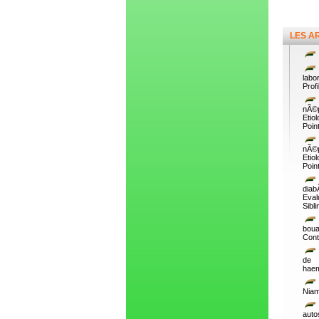
LES A
labo
Prof
nÃ©p
Etio
Poin
nÃ©p
Etio
Poin
diab
Eval
Sibli
bou
Cont
de 
haem
Niam
auto