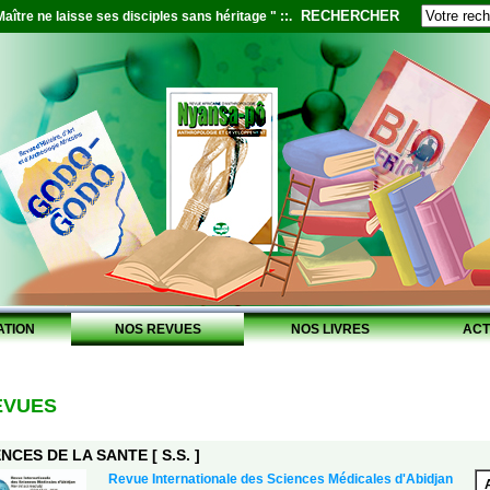
RECHERCHER
aître ne laisse ses disciples sans héritage " ::.
ATION
NOS REVUES
NOS LIVRES
ACT
EVUES
NCES DE LA SANTE [ S.S. ]
Revue Internationale des Sciences Médicales d'Abidjan