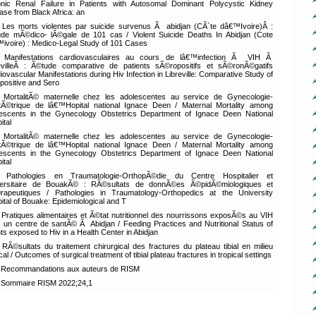
nic Renal Failure in Patients with Autosomal Dominant Polycystic Kidney
ase from Black Africa: an
Les morts violentes par suicide survenus Ã abidjan (CÃ´te dâ€™Ivoire)Â :
de mÃ©dico- lÃ©gale de 101 cas / Violent Suicide Deaths In Abidjan (Cote
ivoire) : Medico-Legal Study of 101 Cases
Manifestations cardiovasculaires au cours de lâ€™infection Ã VIH Ã
evilleÂ : Ã©tude comparative de patients sÃ©ropositifs et sÃ©ronÃ©gatifs
iovascular Manifestations during Hiv Infection in Libreville: Comparative Study of
positive and Sero
MortalitÃ© maternelle chez les adolescentes au service de Gynecologie-
Ã©trique de lâ€™Hopital national Ignace Deen / Maternal Mortality among
escents in the Gynecology Obstetrics Department of Ignace Deen National
ital
MortalitÃ© maternelle chez les adolescentes au service de Gynecologie-
Ã©trique de lâ€™Hopital national Ignace Deen / Maternal Mortality among
escents in the Gynecology Obstetrics Department of Ignace Deen National
ital
Pathologies en Traumatologie-OrthopÃ©die du Centre Hospitalier et
versitaire de BouakÃ© : RÃ©sultats de donnÃ©es Ã©pidÃ©miologiques et
rapeutiques / Pathologies in Traumatology-Orthopedics at the University
ital of Bouake: Epidemiological and T
Pratiques alimentaires et Ã©tat nutritionnel des nourrissons exposÃ©s au VIH
 un centre de santÃ© Ã Abidjan / Feeding Practices and Nutritional Status of
nts exposed to Hiv in a Health Center in Abidjan
RÃ©sultats du traitement chirurgical des fractures du plateau tibial en milieu
cal / Outcomes of surgical treatment of tibial plateau fractures in tropical settings
Recommandations aux auteurs de RISM
Sommaire RISM 2022;24,1