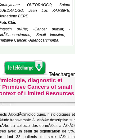
Souleymane OUEDRAOGO; Salam
OUEDRAOGO; Jean Luc KAMBIRE;
Bernadette BERE
Mots Clés
-Intestin grÃªle; -Cancer primitif; -
AdÃ©nocarcinome; -Small Intestine; -
Primitive Cancer; -Adenocarcinoma;
Telecharger
©miologie, diagnostic et
 Primitive Cancers of small
Context of Limited Resources
ects Ã©pidÃ©miologiques, histologiques et
tude transversale Ã visÃ©e descriptive sur
n grÃªle. La collecte des donnÃ©es a Ã©tÃ©
es avec un seuil de signification de 5%.
ude dont 33 patients de sexe fÃ©minin