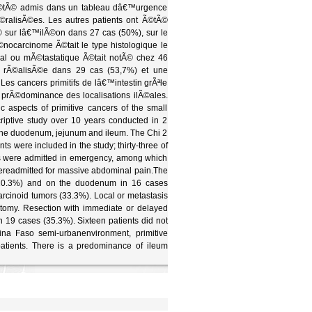
 Ã©tÃ© admis dans un tableau dâ€™urgence
Ã©ralisÃ©es. Les autres patients ont Ã©tÃ©
 sur lâ€™ilÃ©on dans 27 cas (50%), sur le
carcinome Ã©tait le type histologique le
cal ou mÃ©tastatique Ã©tait notÃ© chez 46
© rÃ©alisÃ©e dans 29 cas (53,7%) et une
es cancers primitifs de lâ€™intestin grÃªle
 prÃ©dominance des localisations ilÃ©ales.
 aspects of primitive cancers of the small
criptive study over 10 years conducted in 2
 of the duodenum, jejunum and ileum. The Chi 2
nts were included in the study; thirty-three of
ts were admitted in emergency, among which
 wereadmitted for massive abdominal pain.The
(20.3%) and on the duodenum in 16 cases
rcinoid tumors (33.3%). Local or metastasis
otomy. Resection with immediate or delayed
 19 cases (35.3%). Sixteen patients did not
ina Faso semi-urbanenvironment, primitive
atients. There is a predominance of ileum