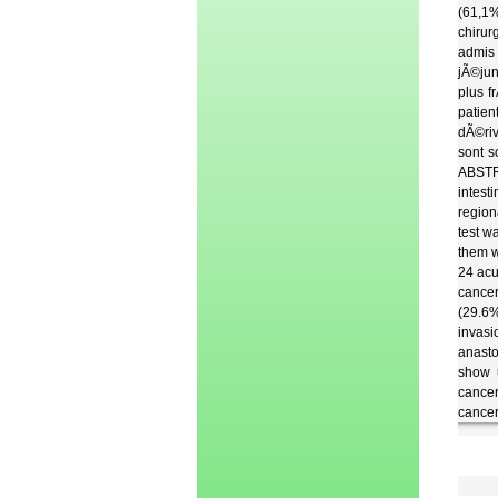
(61,1
chirur
admis 
jÃ©jun
plus f
patie
dÃ©riv
sont s
ABSTRA
intest
region
test w
them w
24 acu
cance
(29.6%
invasi
anasto
show u
cancer
cancer