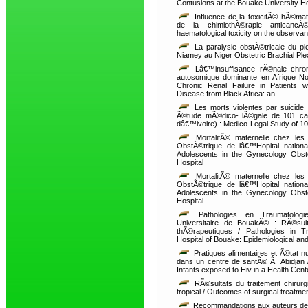
Contusions at the Bouake University Ho
Influence de la toxicitÃ© hÃ©mat
de la chimiothÃ©rapie antican
haematological toxicity on the obser
La paralysie obstÃ©tricale du pl
Niamey au Niger Obstetric Brachial Ple
Lâ€™insuffisance rÃ©nale chron
autosomique dominante en Afrique Noi
Chronic Renal Failure in Patients 
Disease from Black Africa: an
Les morts violentes par suicide
Ã©tude mÃ©dico- lÃ©gale de 101 cas 
dâ€™ivoire) : Medico-Legal Study of 1
MortalitÃ© maternelle chez les
ObstÃ©trique de lâ€™Hopital nation
Adolescents in the Gynecology Obst
Hospital
MortalitÃ© maternelle chez les
ObstÃ©trique de lâ€™Hopital nation
Adolescents in the Gynecology Obst
Hospital
Pathologies en Traumatologie
Universitaire de BouakÃ© : RÃ©sul
thÃ©rapeutiques / Pathologies in T
Hospital of Bouake: Epidemiological an
Pratiques alimentaires et Ã©tat n
dans un centre de santÃ© Ã Abidjan / 
Infants exposed to Hiv in a Health Cente
RÃ©sultats du traitement chirurgic
tropical / Outcomes of surgical treatment 
Recommandations aux auteurs d