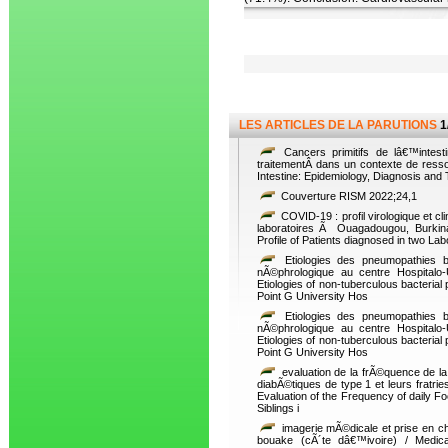
LES ARTICLES DE LA PARUTIONS
1
Cancers primitifs de lâ€™intesti
traitementÂ dans un contexte de resso
Intestine: Epidemiology, Diagnosis and
Couverture RISM 2022;24,1
COVID-19 : profil virologique et c
laboratoires Ã Ouagadougou, Burkina
Profile of Patients diagnosed in two L
Etiologies des pneumopathies b
nÃ©phrologique au centre Hospitalo
Etiologies of non-tuberculous bacterial
Point G University Hos
Etiologies des pneumopathies b
nÃ©phrologique au centre Hospitalo
Etiologies of non-tuberculous bacterial
Point G University Hos
evaluation de la frÃ©quence de la
diabÃ©tiques de type 1 et leurs fratrie
Evaluation of the Frequency of daily F
Siblings i
imagerie mÃ©dicale et prise en c
bouake (cÃ´te dâ€™ivoire) / Medic