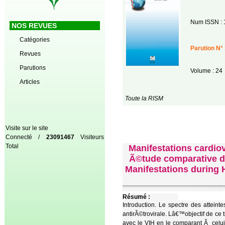
Num ISSN : 
NOS REVUES
Catégories
Parution N° 
Revues
Parutions
Volume : 24
Articles
Toute la RISM
Visite sur le site
Connecté /
23091467
Visiteurs
Total
Manifestations cardio
Ã©tude comparative de
Manifestations during H
Résumé :
Introduction. Le spectre des attein
antirÃ©trovirale. Lâ€™objectif de ce t
avec le VIH en le comparant Ã celu