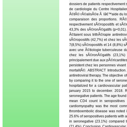
dossiers de patients respectivement 
de cardiologie du Centre Hospitali
Ã©tÃ© rÃ©alisÃ©e Ã lâ€™aide du logic
comparaison des proportions. RÃ©
respectivement sÃ©ropositifs et sÃ
43,3% des sÃ©ronÃ©gatifs (p<0,01)
Ã©taient sous trithÃ©rapie antiretro
sÃ©ropositifs (42,7%) et chez les 
7(8,5%) sÃ©ropositifs et 14 (8,8%) 
avec une Ã©tiologie tuberculeuse d
chez les sÃ©ronÃ©gatifs (23,1%) 
principalement due aux pÃ©ricardite
persistent chez les personnes vivant
mortalitÃ©. ABSTRACT Introduction.
antiretroviral therapy. The objective o
by comparing it to the one of serone
hospitalized for a cardiovascular pa
january 2015 to december. 2018. Res
seronegative patients. The age found
mean CD4 count in seropositives 
cardiomyopathy was the most commo
thromboembolic disease was noted in
25.6% of seropositives patients with
in seronegative (23.1%) compared to
(71.4%). Conclusion. Cardiovascular 