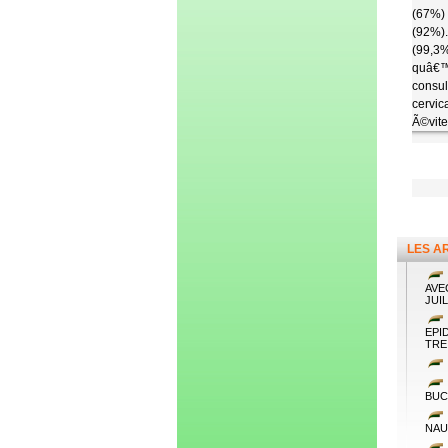
(67%) 
(92%).
(99,3%
quâ€™
consul
cervic
Ã©vite
LES A
AVE
JUI
EPI
TRE
BUC
NAU