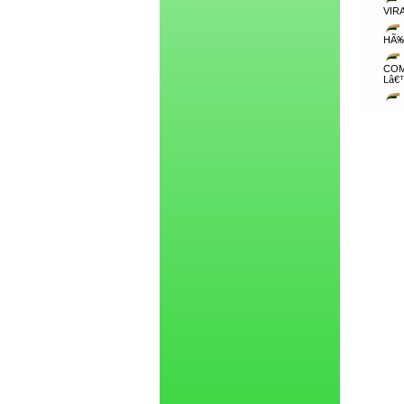
VIR
HÃ‰
COM
Lâ€