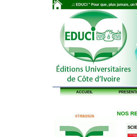
.:: EDUCI " Pour que, plus jamais, un M
ACCUEIL
PRESENT
NOS R
07/08/2026
SCIE