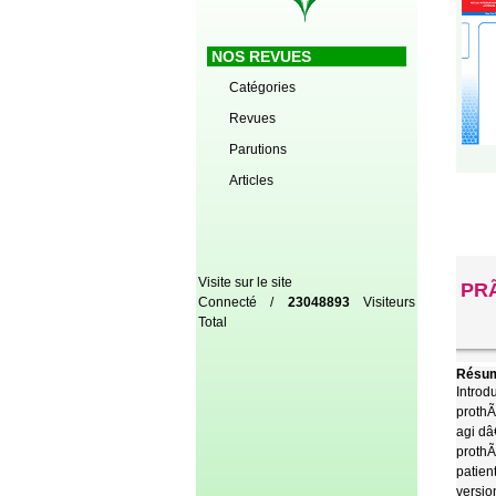
NOS REVUES
Catégories
Revues
Parutions
Articles
Visite sur le site
PR
Connecté /
23048893
Visiteurs
Total
Résum
Introd
prothÃ
agi dâ
prothÃ
patien
versio