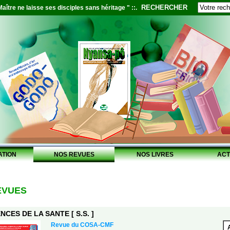
RECHERCHER
aître ne laisse ses disciples sans héritage " ::.
ATION
NOS REVUES
NOS LIVRES
ACT
EVUES
NCES DE LA SANTE [ S.S. ]
Revue du COSA-CMF