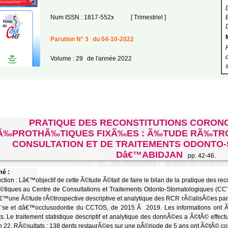
Num ISSN : 1817-552x
[ Trimestriel ]
Parution N° 3
du 04-10-2022
Volume : 29
de l'année 2022
PRATIQUE DES RECONSTITUTIONS CORON
Ã‰PROTHÃ‰TIQUES FIXÃ‰ES : Ã‰TUDE RÃ‰TRO
CONSULTATION ET DE TRAITEMENTS ODONTO
Dâ€™ABIDJAN
pp. 42-46.
é :
uction : Lâ€™objectif de cette Ã©tude Ã©tait de faire le bilan de la pratique des re
©tiques au Centre de Consultations et Traitements Odonto-Stomatologiques (
€™une Ã©tude rÃ©trospective descriptive et analytique des RCR rÃ©alisÃ©es par l
¨se et dâ€™occlusodontie du CCTOS, de 2015 Ã 2019. Les informations ont Ã©
ts. Le traitement statistique descriptif et analytique des donnÃ©es a Ã©tÃ© effe
n 22. RÃ©sultats : 138 dents restaurÃ©es sur une pÃ©riode de 5 ans ont Ã©tÃ© col