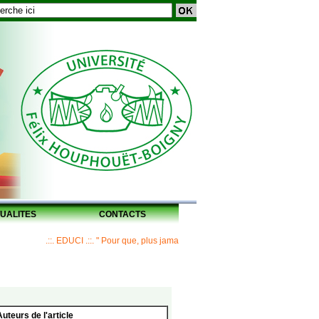
UALITES
CONTACTS
.::. EDUCI .::. " Pour que, plus jamais, un Maître ne laisse ses disciples sans
Auteurs de l'article