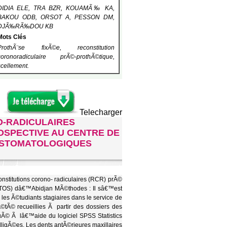
DIDIA ELE, TRA BZR, KOUAMÃ‰ KA,
BAKOU ODB, ORSOT A, PESSON DM,
DJÃ‰RÃ‰DOU KB
Mots Clés
ProthÃ¨se fixÃ©e, reconstitution
coronoradiculaire prÃ©-prothÃ©tique,
scellement.
Telecharger
O-RADICULAIRES
SPECTIVE AU CENTRE DE
-STOMATOLOGIQUES
constitutions corono- radiculaires (RCR) prÃ©
CCTOS) dâ€™Abidjan MÃ©thodes : Il sâ€™est
es Ã©tudiants stagiaires dans le service de
tÃ© recueillies Ã partir des dossiers des
ctuÃ© Ã lâ€™aide du logiciel SPSS Statistics
ligÃ©es. Les dents antÃ©rieures maxillaires