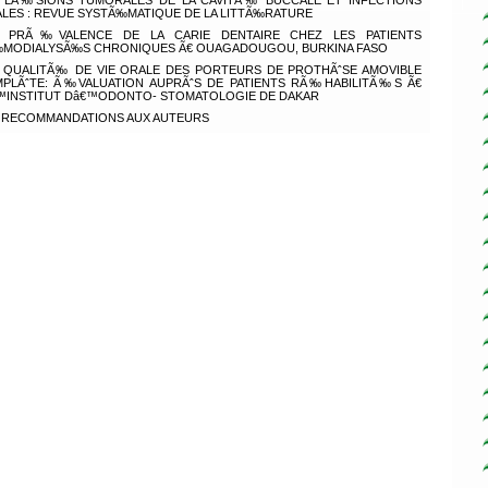
LÃ‰SIONS TUMORALES DE LA CAVITÃ‰ BUCCALE ET INFECTIONS
ALES : REVUE SYSTÃ‰MATIQUE DE LA LITTÃ‰RATURE
PRÃ‰VALENCE DE LA CARIE DENTAIRE CHEZ LES PATIENTS
MODIALYSÃ‰S CHRONIQUES Ã€ OUAGADOUGOU, BURKINA FASO
QUALITÃ‰ DE VIE ORALE DES PORTEURS DE PROTHÃˆSE AMOVIBLE
PLÃˆTE: Ã‰VALUATION AUPRÃˆS DE PATIENTS RÃ‰HABILITÃ‰S Ã€
™INSTITUT Dâ€™ODONTO- STOMATOLOGIE DE DAKAR
RECOMMANDATIONS AUX AUTEURS