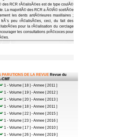
tÃ© des RCR rÃ©alisÃ©es est de type coulÃ©
tte. La majoritÃ© des RCR a Ã©tÃ© scellÃ©e
ement les dents antÃ©rieures maxillaires ;
rÃ¨s peu rÃ©alisÃ©es, ceci, du fait des
labrÃ©es pour la rÃ©alisation du cerclage
encourager les consultations prÃ©coces pour
lÃ©es.
 PARUTIONS DE LA REVUE
Revue du
-CMF
1 - Volume [ 18 ] - Annee [ 2011 ]
1 - Volume [ 19 ] - Annee [ 2012 ]
1 - Volume [ 20 ] - Annee [ 2013 ]
1 - Volume [ 18 ] - Annee [ 2011 ]
1 - Volume [ 22 ] - Annee [ 2015 ]
1 - Volume [ 23 ] - Annee [ 2016 ]
1 - Volume [ 17 ] - Annee [ 2010 ]
1 - Volume [ 26 ] - Annee [ 2019 ]