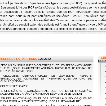
ont reÃ§u plus de RCR que les autres types de dent (p=0,000). La quasi-totali
 Seulement 3,4% des RCR rÃ©alisÃ©es sur les dents postÃ©rieures sont Ã clave
). Discussion : il ressort de cette Ã©tude que les RCR intÃ©ressent essentiell
elles sont pour la plupart coulÃ©es et scellÃ©es. Les RCR foulÃ©es sont t
tations tardives et de la nÃ©cessitÃ© dâ€™avoir au moins deux parois non dÃ©
al. Un effort de sensibilisation des patients est Ã mettre en Å“uvre en vue dâ€™
r les dÃ©labrements dentaires importants qui limitent les indications des RCR fou
LES
RTICLES DE LA PARUTIONS
3/29/2022
COSA
BESOINS EN SOINS BUCCO-DENTAIRES CHEZ LES PERSONNES VIVANT
C LE VIH SOUS TRAITEMENTS ANTIRÃ‰TROVIRAUX Ã€ ABIDJAN DE
LLET 2020 Ã€ JANVIER 2021
CELLULITES CERVICO-FACIALES DE Lâ€™ENFANT: ASPECTS
DEMIOLOGIQUES, CLINIQUES ET THERAPEUTIQUES AU CHU DE
ICHVILLE (ABIDJAN)
COUVERTURE GARDE
EPULIS GÃ‰ANTE CONGÃ‰NITALE OBSTRUCTIVE DE LA CAVITÃ‰
CALE CHEZ UN GARÃ‡ON : Ã€ PROPOS Dâ€™UNE OBSERVATION
ETUDES PHYTOCHIMIQUES ET DES ACTIVITÃ‰S BIOLOGIQUES DE
CLEA LATIFOLIA : REVUE SYSTEMATIQUE DE LA LITTÃ‰RATURE