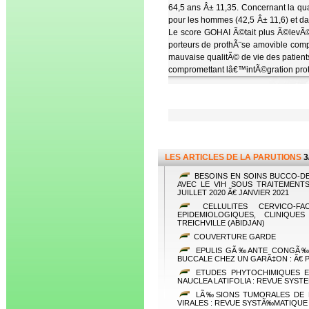
64,5 ans Â± 11,35. Concernant la qu
pour les hommes (42,5 Â± 11,6) et da
Le score GOHAI Ã©tait plus Ã©levÃ© 
porteurs de prothÃ¨se amovible compl
mauvaise qualitÃ© de vie des patient
compromettant lâ€™intÃ©gration pro
LES ARTICLES DE LA PARUTIONS
3
BESOINS EN SOINS BUCCO-DE
AVEC LE VIH SOUS TRAITEMENT
JUILLET 2020 Ã€ JANVIER 2021
CELLULITES CERVICO-FA
EPIDEMIOLOGIQUES, CLINIQU
TREICHVILLE (ABIDJAN)
COUVERTURE GARDE
EPULIS GÃ‰ANTE CONGÃ‰NI
BUCCALE CHEZ UN GARÃ‡ON : Ã€
ETUDES PHYTOCHIMIQUES E
NAUCLEA LATIFOLIA : REVUE SYST
LÃ‰SIONS TUMORALES DE L
VIRALES : REVUE SYSTÃ‰MATIQUE