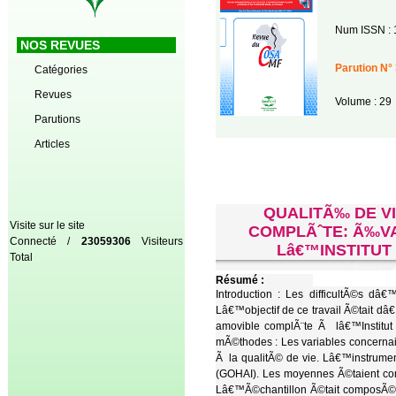
Num ISSN : 
NOS REVUES
Parution N° 
Catégories
Revues
Volume : 29
Parutions
Articles
QUALITÃ‰ DE V
Visite sur le site
COMPLÃˆTE: Ã‰VA
Connecté /
23059306
Visiteurs
Lâ€™INSTITU
Total
Résumé :
Introduction : Les difficultÃ©s dâ
Lâ€™objectif de ce travail Ã©tait dâ
amovible complÃ¨te Ã lâ€™Institut
mÃ©thodes : Les variables concernai
Ã la qualitÃ© de vie. Lâ€™instrume
(GOHAI). Les moyennes Ã©taient co
Lâ€™Ã©chantillon Ã©tait composÃ© 