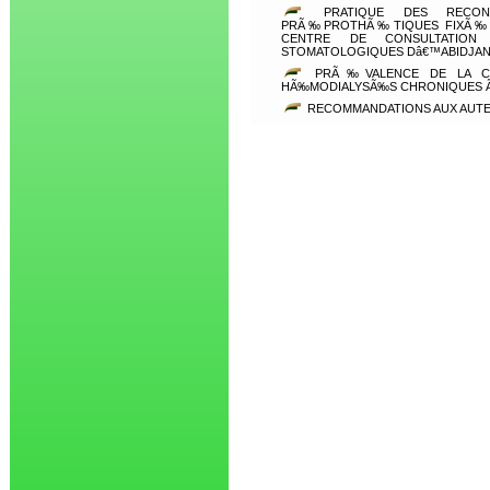
PRATIQUE DES RECONST
PRÃ‰PROTHÃ‰TIQUES FIXÃ‰E
CENTRE DE CONSULTATION
STOMATOLOGIQUES Dâ€™ABIDJA
PRÃ‰VALENCE DE LA CAR
HÃ‰MODIALYSÃ‰S CHRONIQUES Ã
RECOMMANDATIONS AUX AUT