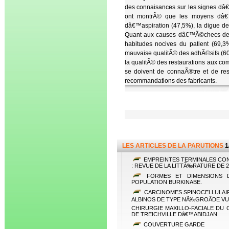
des connaisances sur les signes dâ€
ont montrÃ© que les moyens dâ€™
dâ€™aspiration (47,5%), la digue d
Quant aux causes dâ€™Ã©checs des r
habitudes nocives du patient (69,3%
mauvaise qualitÃ© des adhÃ©sifs (60,
la qualitÃ© des restaurations aux com
se doivent de connaÃ®tre et de res
recommandations des fabricants.
LES ARTICLES DE LA PARUTIONS
1
EMPREINTES TERMINALES CO
: REVUE DE LA LITTÃ‰RATURE DE 2
FORMES ET DIMENSIONS D
POPULATION BURKINABE.
CARCINOMES SPINOCELLULAIRE
ALBINOS DE TYPE NÃ‰GROÃDE VU
CHIRURGIE MAXILLO-FACIALE DU 
DE TREICHVILLE Dâ€™ABIDJAN
COUVERTURE GARDE