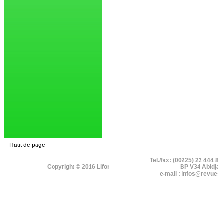
Haut de page
Tel./fax: (00225) 22 444 
Copyright © 2016 Lifor
BP V34 Abidj
e-mail : infos@revue