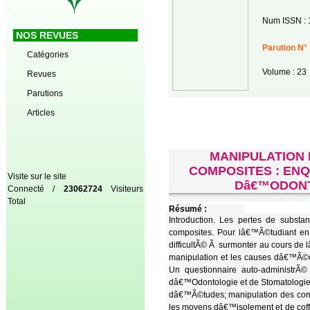
Num ISSN : 
NOS REVUES
Parution N° 
Catégories
Volume : 23
Revues
Parutions
Articles
MANIPULATION
COMPOSITES : ENQ
Visite sur le site
Dâ€™ODONT
Connecté /
23062724
Visiteurs
Total
Résumé :
Introduction. Les pertes de substa
composites. Pour lâ€™Ã©tudiant en 
difficultÃ© Ã surmonter au cours d
manipulation et les causes dâ€™Ã©c
Un questionnaire auto-administrÃ
dâ€™Odontologie et de Stomatologie. 
dâ€™Ã©tudes; manipulation des comp
les moyens dâ€™isolement et de coff