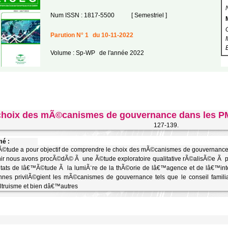
Num ISSN : 1817-5500
[ Semestriel ]
Parution N° 1
du 10-11-2022
Volume : Sp-WP
de l'année 2022
choix des mÃ©canismes de gouvernance dans les PME
127-139.
é :
Ã©tude a pour objectif de comprendre le choix des mÃ©canismes de gouvernance d
ir nous avons procÃ©dÃ© Ã une Ã©tude exploratoire qualitative rÃ©alisÃ©e Ã par
tats de lâ€™Ã©tude Ã la lumiÃ¨re de la thÃ©orie de lâ€™agence et de lâ€™int
ennes privilÃ©gient les mÃ©canismes de gouvernance tels que le conseil famili
truisme et bien dâ€™autres