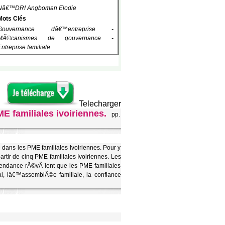
Nâ€™DRI Angboman Elodie
Mots Clés
Gouvernance dâ€™entreprise -
MÃ©canismes de gouvernance -
Entreprise familiale
Telecharger
 familiales ivoiriennes.
pp.
ans les PME familiales Ivoiriennes. Pour y
tir de cinq PME familiales Ivoiriennes. Les
endance rÃ©vÃ¨lent que les PME familiales
al, lâ€™assemblÃ©e familiale, la confiance