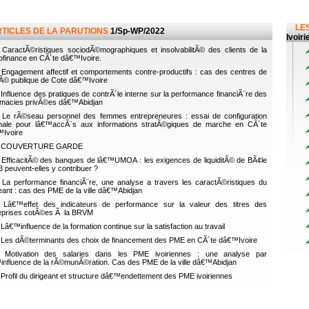
LES
RTICLES DE LA PARUTIONS
1/Sp-WP/2022
Ivoir
CaractÃ©ristiques sociodÃ©mographiques et insolvabilitÃ© des clients de la
ofinance en CÃ´te dâ€™Ivoire.
Engagement affectif et comportements contre-productifs : cas des centres de
Ã© publique de Cote dâ€™Ivoire
Influence des pratiques de contrÃ´le interne sur la performance financiÃ¨re des
macies privÃ©es dâ€™Abidjan
Le rÃ©seau personnel des femmes entrepreneures : essai de configuration
male pour lâ€™accÃ¨s aux informations stratÃ©giques de marche en CÃ´te
Ivoire
COUVERTURE GARDE
EfficacitÃ© des banques de lâ€™UMOA : les exigences de liquiditÃ© de BÃ¢le
 3 peuvent-elles y contribuer ?
La performance financiÃ¨re, une analyse a travers les caractÃ©ristiques du
geant : cas des PME de la ville dâ€™Abidjan
Lâ€™effet des indicateurs de performance sur la valeur des titres des
eprises cotÃ©es Ã la BRVM
Lâ€™influence de la formation continue sur la satisfaction au travail
Les dÃ©terminants des choix de financement des PME en CÃ´te dâ€™Ivoire
Motivation des salaries dans les PME ivoiriennes : une analyse par
influence de la rÃ©munÃ©ration. Cas des PME de la ville dâ€™Abidjan
Profil du dirigeant et structure dâ€™endettement des PME ivoiriennes