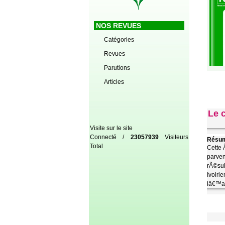
NOS REVUES
Catégories
Revues
Parutions
Articles
Le 
Visite sur le site
Connecté /
23057939
Visiteurs
Résum
Total
Cette 
parven
rÃ©sul
Ivoiri
lâ€™al