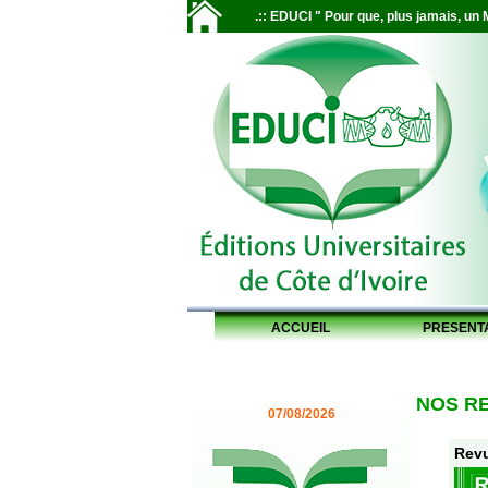
.:: EDUCI " Pour que, plus jamais, un M
ACCUEIL
PRESENT
NOS R
07/08/2026
Revu