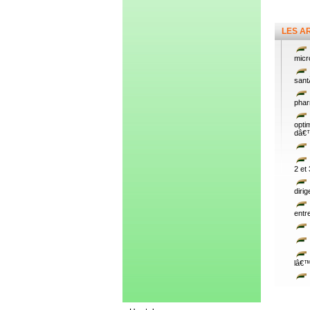
LES A
micr
sant
phar
opti
dâ€™
2 et
diri
entr
lâ€™