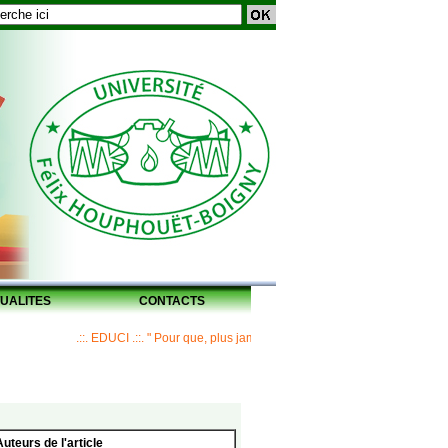
UALITES
CONTACTS
.::. EDUCI .::. " Pour que, plus jamais, un Maître ne laisse ses disciples
Auteurs de l'article