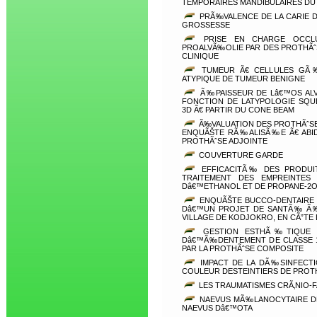
TEMPORAIRES MANDIBULAIRES DU
PRÃ‰VALENCE DE LA CARIE D
GROSSESSE
PRISE EN CHARGE OCCL
PROALVÃ‰OLIE PAR DES PROTHÃˆ
CLINIQUE
TUMEUR Ã€ CELLULES GÃ‰
ATYPIQUE DE TUMEUR BENIGNE
Ã‰PAISSEUR DE Lâ€™OS ALV
FONCTION DE LATYPOLOGIE SQU
3D Ã€ PARTIR DU CONE BEAM
Ã‰VALUATION DES PROTHÃˆSES
ENQUÃŠTE RÃ‰ALISÃ‰E Ã€ ABID
PROTHÃˆSE ADJOINTE
COUVERTURE GARDE
EFFICACITÃ‰ DES PRODUI
TRAITEMENT DES EMPREINTES 
Dâ€™ETHANOL ET DE PROPANE-2
ENQUÃŠTE BUCCO-DENTAIRE 
Dâ€™UN PROJET DE SANTÃ‰ Ã‰
VILLAGE DE KODJOKRO, EN CÃ”TE
GESTION ESTHÃ‰TIQUE 
Dâ€™Ã‰DENTEMENT DE CLASSE 
PAR LA PROTHÃˆSE COMPOSITE
IMPACT DE LA DÃ‰SINFECTI
COULEUR DESTEINTIERS DE PROT
LES TRAUMATISMES CRÃ‚NIO-F
NAEVUS MÃ‰LANOCYTAIRE D
NAEVUS Dâ€™OTA