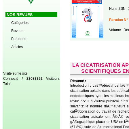
Num ISSN : 
NOS REVUES
Parution N° 
Catégories
Volume : De
Revues
Parutions
Articles
LA CICATRISATION A
SCIENTIFIQUES E
Visite sur le site
Connecté /
23083352
Visiteurs
Résumé :
Total
Introduction : Lâ€™objectif de lâ€
cicatrisation apicale dans les publi
endodontiques ayant les meilleurs imp
revue oÃ¹ il a Ã©tÃ© publiÃ© ainsi
suivants: le nombre dâ€™auteurs si
catÃ©gorisation du travail de recherch
cicatrisation apicale ont Ã©tÃ© 
gÃ©ographique place les USA en tÃªte
(67,8%), suivi de Â« International E