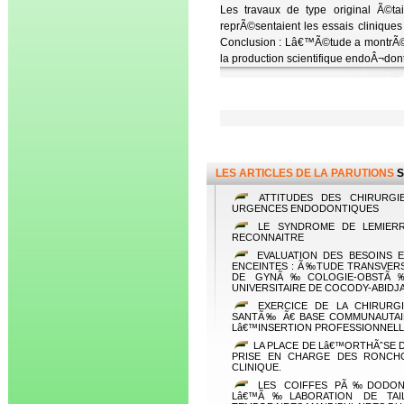
Les travaux de type original Ã©ta
reprÃ©sentaient les essais cliniqu
Conclusion : Lâ€™Ã©tude a montrÃ© 
la production scientifique endoÂ¬don
LES ARTICLES DE LA PARUTIONS
S
ATTITUDES DES CHIRURGIE
URGENCES ENDODONTIQUES
LE SYNDROME DE LEMIERR
RECONNAITRE
EVALUATION DES BESOINS 
ENCEINTES : Ã‰TUDE TRANSVER
DE GYNÃ‰COLOGIE-OBSTÃ‰T
UNIVERSITAIRE DE COCODY-ABIDJ
EXERCICE DE LA CHIRURGI
SANTÃ‰ Ã€ BASE COMMUNAUTAIR
Lâ€™INSERTION PROFESSIONNELL
LA PLACE DE Lâ€™ORTHÃˆSE 
PRISE EN CHARGE DES RONCHO
CLINIQUE.
LES COIFFES PÃ‰DODON
Lâ€™Ã‰LABORATION DE TAI