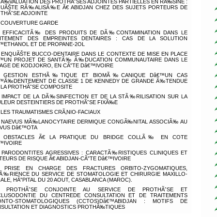
Ã‰VALUATION DES PROTHÃˆSES ADJOINTES PARTIELLES EN RÃ‰SINE :
UÃŠTE RÃ‰ALISÃ‰E Ã€ ABIDJAN CHEZ DES SUJETS PORTEURS DE
THÃˆSE ADJOINTE
COUVERTURE GARDE
EFFICACITÃ‰ DES PRODUITS DE DÃ‰CONTAMINATION DANS LE
ITEMENT DES EMPREINTES DENTAIRES : CAS DE LA SOLUTION
™ETHANOL ET DE PROPANE-2OL
ENQUÃŠTE BUCCO-DENTAIRE DANS LE CONTEXTE DE MISE EN PLACE
™UN PROJET DE SANTÃ‰ Ã‰DUCATION COMMUNAUTAIRE DANS LE
LAGE DE KODJOKRO, EN CÃ”TE Dâ€™IVOIRE
GESTION ESTHÃ‰TIQUE ET BIOMÃ‰CANIQUE Dâ€™UN CAS
™Ã‰DENTEMENT DE CLASSE 1 DE KENNEDY DE GRANDE Ã‰TENDUE
 LA PROTHÃˆSE COMPOSITE
IMPACT DE LA DÃ‰SINFECTION ET DE LA STÃ‰RILISATION SUR LA
LEUR DESTEINTIERS DE PROTHÃˆSE FIXÃ‰E
LES TRAUMATISMES CRÃ‚NIO-FACIAUX
NAEVUS MÃ‰LANOCYTAIRE DERMIQUE CONGÃ‰NITAL ASSOCIÃ‰ AU
VUS Dâ€™OTA
OBSTACLES Ã€ LA PRATIQUE DU BRIDGE COLLÃ‰ EN COTE
™IVOIRE
PARODONTITES AGRESSIVES : CARACTÃ‰RISTIQUES CLINIQUES ET
TEURS DE RISQUE Ã€ ABIDJAN-CÃ”TE Dâ€™IVOIRE
PRISE EN CHARGE DES FRACTURES ORBITO-ZYGOMATIQUES,
Ã‰RIENCE DU SERVICE DE STOMATOLOGIE ET CHIRURGIE MAXILLO-
IALE, HÃ”PITAL DU 20 AOUT, CASABLANCA (MAROC).
PROTHÃˆSE CONJOINTE AU SERVICE DE PROTHÃˆSE ET
LUSODONTIE DU CENTREDE CONSULTATION ET DE TRAITEMENTS
ONTO-STOMATOLOGIQUES (CCTOS)Dâ€™ABIDJAN : MOTIFS DE
SULTATION ET DIAGNOSTICS PROTHÃ‰TIQUES