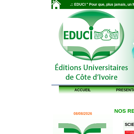
.:: EDUCI " Pour que, plus jamais, un M
ACCUEIL
PRESENT
NOS R
08/08/2026
SCIE