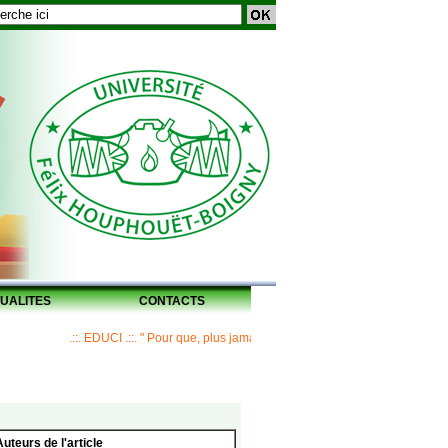
UALITES
CONTACTS
.::. EDUCI .::. " Pour que, plus jamais, un Maître ne laisse ses disciples san
Auteurs de l'article