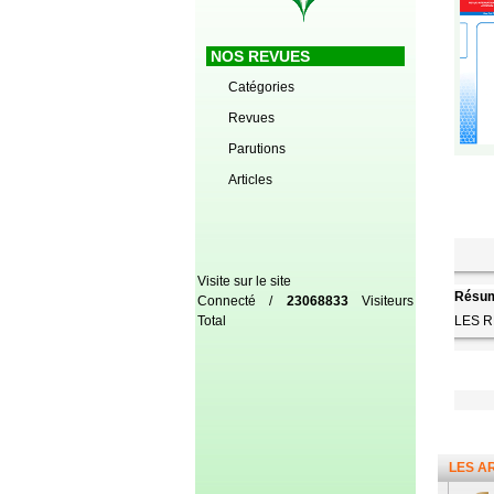
NOS REVUES
Catégories
Revues
Parutions
Articles
Visite sur le site
Résum
Connecté /
23068833
Visiteurs
Total
LES 
LES A