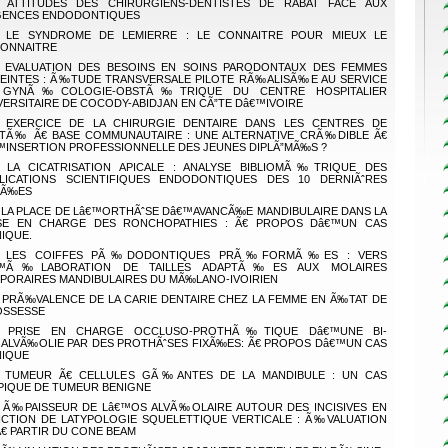
ATTITUDES DES CHIRURGIENS-DENTISTES DE RABAT FACE AUX
ENCES ENDODONTIQUES
LE SYNDROME DE LEMIERRE : LE CONNAITRE POUR MIEUX LE
ONNAITRE
EVALUATION DES BESOINS EN SOINS PARODONTAUX DES FEMMES
EINTES : Ã‰TUDE TRANSVERSALE PILOTE RÃ‰ALISÃ‰E AU SERVICE
 GYNÃ‰COLOGIE-OBSTÃ‰TRIQUE DU CENTRE HOSPITALIER
VERSITAIRE DE COCODY-ABIDJAN EN CÃ”TE Dâ€™IVOIRE
EXERCICE DE LA CHIRURGIE DENTAIRE DANS LES CENTRES DE
TÃ‰ Ã€ BASE COMMUNAUTAIRE : UNE ALTERNATIVE CRÃ‰DIBLE Ã€
™INSERTION PROFESSIONNELLE DES JEUNES DIPLÃ”MÃ‰S ?
LA CICATRISATION APICALE : ANALYSE BIBLIOMÃ‰TRIQUE DES
LICATIONS SCIENTIFIQUES ENDODONTIQUES DES 10 DERNIÃˆRES
NÃ‰ES
LA PLACE DE Lâ€™ORTHÃˆSE Dâ€™AVANCÃ‰E MANDIBULAIRE DANS LA
SE EN CHARGE DES RONCHOPATHIES : Ã€ PROPOS Dâ€™UN CAS
NIQUE.
LES COIFFES PÃ‰DODONTIQUES PRÃ‰FORMÃ‰ES : VERS
€™Ã‰LABORATION DE TAILLES ADAPTÃ‰ES AUX MOLAIRES
PORAIRES MANDIBULAIRES DU MÃ‰LANO-IVOIRIEN
PRÃ‰VALENCE DE LA CARIE DENTAIRE CHEZ LA FEMME EN Ã‰TAT DE
SSESSE
PRISE EN CHARGE OCCLUSO-PROTHÃ‰TIQUE Dâ€™UNE BI-
ALVÃ‰OLIE PAR DES PROTHÃˆSES FIXÃ‰ES: Ã€ PROPOS Dâ€™UN CAS
NIQUE
TUMEUR Ã€ CELLULES GÃ‰ANTES DE LA MANDIBULE : UN CAS
PIQUE DE TUMEUR BENIGNE
Ã‰PAISSEUR DE Lâ€™OS ALVÃ‰OLAIRE AUTOUR DES INCISIVES EN
CTION DE LATYPOLOGIE SQUELETTIQUE VERTICALE : Ã‰VALUATION
Ã€ PARTIR DU CONE BEAM