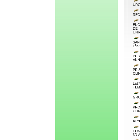
URG
REC
ENC
DE
UNI
SAN
Lâ€
PUB
AN
PRI
CLI
Lâ
TEM
GRO
PRO
CLI
ATY
FON
3D 