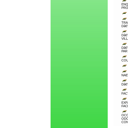
ENQ
PRO
TRA
Dâ€
Dâ€
VIL
Dâ€
PAR
COU
NAE
Dâ€
FAC
EXP
FAC
OCC
OD
CON