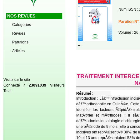
Num ISSN : 
NOS REVUES
Parution N° 
Catégories
Volume : 26
Revues
Parutions
--
Articles
TRAITEMENT INTERCE
Visite sur le site
N
Connecté /
23091039
Visiteurs
Total
Résumé :
Introduction : Lâ€™infraclusion inc
dâ€™orthodontie en GuinÃ©e. Cette
Identifier les facteurs Ã©pidÃ©miol
MatÃ©riel et mÃ©thodes : Il sâ€
dâ€™odontostomatologie et chirurgie 
une pÃ©riode de 9 mois. Elle a concer
incisives ont reprÃ©sentÃ© 30% de 
10 et 13 ans reprÃ©sentaient 53% des