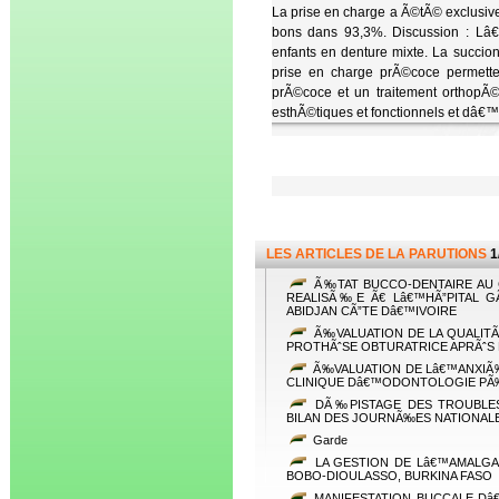
La prise en charge a Ã©tÃ© exclusiv
bons dans 93,3%. Discussion : Lâ€™
enfants en denture mixte. La succion
prise en charge prÃ©coce permette
prÃ©coce et un traitement orthopÃ©
esthÃ©tiques et fonctionnels et dâ€
LES ARTICLES DE LA PARUTIONS
1
Ã‰TAT BUCCO-DENTAIRE AU 
REALISÃ‰E Ã€ Lâ€™HÃ”PITAL
ABIDJAN CÃ”TE Dâ€™IVOIRE
Ã‰VALUATION DE LA QUALITÃ
PROTHÃˆSE OBTURATRICE APRÃˆS
Ã‰VALUATION DE Lâ€™ANXIÃ
CLINIQUE Dâ€™ODONTOLOGIE PÃ‰D
DÃ‰PISTAGE DES TROUBLES A
BILAN DES JOURNÃ‰ES NATIONALES
Garde
LA GESTION DE Lâ€™AMALGA
BOBO-DIOULASSO, BURKINA FASO
MANIFESTATION BUCCALE Dâ