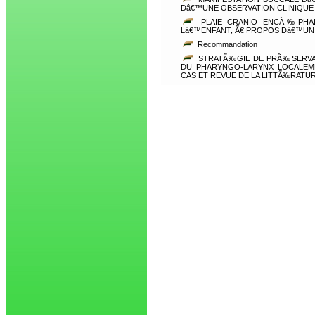
Dâ€™UNE OBSERVATION CLINIQUE
PLAIE CRANIO ENCÃ‰PHAL
Lâ€™ENFANT, Ã€ PROPOS Dâ€™UN
Recommandation
STRATÃ‰GIE DE PRÃ‰SERVA
DU PHARYNGO-LARYNX LOCALEM
CAS ET REVUE DE LA LITTÃ‰RATU