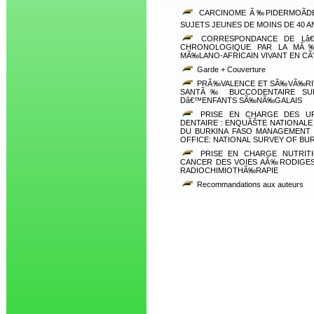
CARCINOME Ã‰PIDERMOÃDE
SUJETS JEUNES DE MOINS DE 40 A
CORRESPONDANCE DE Lâ€
CHRONOLOGIQUE PAR LA MÃ‰
MÃ‰LANO-AFRICAIN VIVANT EN CÃ
Garde + Couverture
PRÃ‰VALENCE ET SÃ‰VÃ‰RIT
SANTÃ‰ BUCCODENTAIRE SUR
Dâ€™ENFANTS SÃ‰NÃ‰GALAIS
PRISE EN CHARGE DES U
DENTAIRE : ENQUÃŠTE NATIONALE
DU BURKINA FASO MANAGEMENT 
OFFICE: NATIONAL SURVEY OF BU
PRISE EN CHARGE NUTRITIO
CANCER DES VOIES AÃ‰RODIGES
RADIOCHIMIOTHÃ‰RAPIE
Recommandations aux auteurs