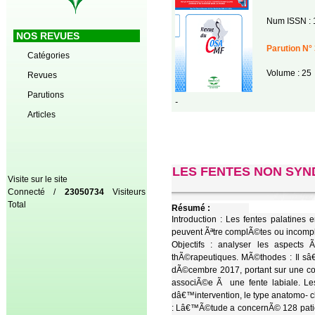
Num ISSN : 
NOS REVUES
Parution N° 
Catégories
Volume : 25
Revues
Parutions
-
Articles
LES FENTES NON SY
Visite sur le site
Connecté /
23050734
Visiteurs
Total
Résumé :
Introduction : Les fentes palatin
peuvent Ãªtre complÃ©tes ou incompl
Objectifs : analyser les aspects Ã
thÃ©rapeutiques. MÃ©thodes : Il sâ
dÃ©cembre 2017, portant sur une coh
associÃ©e Ã une fente labiale. Le
dâ€™intervention, le type anatomo- c
: Lâ€™Ã©tude a concernÃ© 128 patien