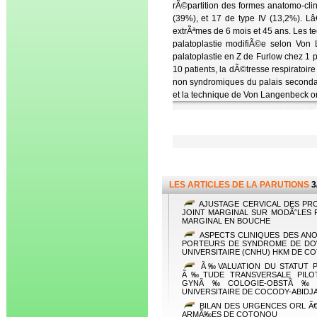
rÃ©partition des formes anatomo-clin
(39%), et 17 de type IV (13,2%). 
extrÃªmes de 6 mois et 45 ans. Les te
palatoplastie modifiÃ©e selon Von 
palatoplastie en Z de Furlow chez 1 
10 patients, la dÃ©tresse respiratoi
non syndromiques du palais secondair
et la technique de Von Langenbeck o
LES ARTICLES DE LA PARUTIONS
3
AJUSTAGE CERVICAL DES PR
JOINT MARGINAL SUR MODÃˆLES P
MARGINAL EN BOUCHE
ASPECTS CLINIQUES DES ANO
PORTEURS DE SYNDROME DE DOW
UNIVERSITAIRE (CNHU) HKM DE 
Ã‰VALUATION DU STATUT P
Ã‰TUDE TRANSVERSALE PIL
GYNÃ‰COLOGIE-OBSTÃ‰TR
UNIVERSITAIRE DE COCODY-ABIDJA
BILAN DES URGENCES ORL Ã€
ARMÃ‰ES DE COTONOU