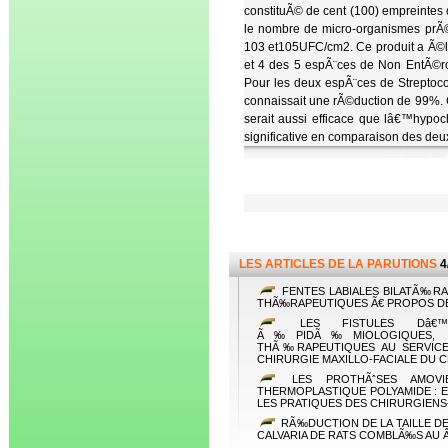
constituÃ© de cent (100) empreintes 
le nombre de micro-organismes prÃ©
103 et105UFC/cm2. Ce produit a Ã©
et 4 des 5 espÃ¨ces de Non EntÃ©r
Pour les deux espÃ¨ces de Streptoco
connaissait une rÃ©duction de 99%. Co
serait aussi efficace que lâ€™hypo
significative en comparaison des deux
LES ARTICLES DE LA PARUTIONS
4
FENTES LABIALES BILATÃ‰RA
THÃ‰RAPEUTIQUES Ã€ PROPOS DE
LES FISTULES Dâ€™O
Ã‰PIDÃ‰MIOLOGIQUES, Ã
THÃ‰RAPEUTIQUES AU SERVIC
CHIRURGIE MAXILLO-FACIALE DU 
LES PROTHÃˆSES AMOVI
THERMOPLASTIQUE POLYAMIDE : 
LES PRATIQUES DES CHIRURGIENS-
RÃ‰DUCTION DE LA TAILLE D
CALVARIA DE RATS COMBLÃ‰S AU 