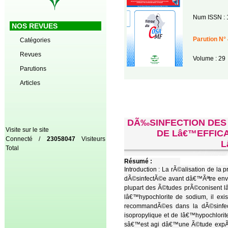
Num ISSN : 
NOS REVUES
Parution N° 
Catégories
Revues
Volume : 29
Parutions
Articles
DÃ‰SINFECTION DES
Visite sur le site
DE Lâ€™EFFIC
Connecté /
23058047
Visiteurs
L
Total
Résumé :
Introduction : La rÃ©alisation de la
dÃ©sinfectÃ©e avant dâ€™Ãªtre envo
plupart des Ã©tudes prÃ©conisent lâ
lâ€™hypochlorite de sodium, il ex
recommandÃ©es dans la dÃ©sinfecti
isopropylique et de lâ€™hypochlori
sâ€™est agi dâ€™une Ã©tude expÃ©r