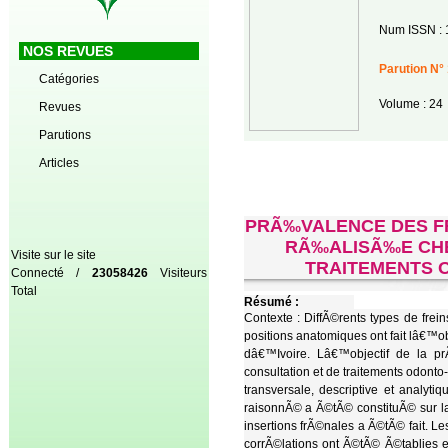
Num ISSN : 
NOS REVUES
Parution N° 
Catégories
Volume : 24
Revues
Parutions
Articles
PRÃ‰VALENCE DES F
RÃ‰ALISÃ‰E CHE
Visite sur le site
TRAITEMENTS 
Connecté /
23058426
Visiteurs
Total
Résumé :
Contexte : DiffÃ©rents types de fre
positions anatomiques ont fait lâ€™o
dâ€™Ivoire. Lâ€™objectif de la p
consultation et de traitements odon
transversale, descriptive et analy
raisonnÃ© a Ã©tÃ© constituÃ© sur l
insertions frÃ©nales a Ã©tÃ© fait. 
corrÃ©lations ont Ã©tÃ© Ã©tablies e