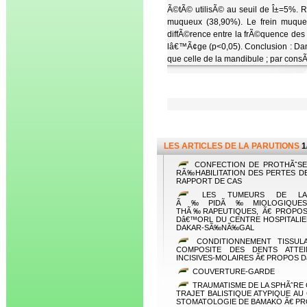
Ã©tÃ© utilisÃ© au seuil de Î±=5%. RÃ
muqueux (38,90%). Le frein muqueu
diffÃ©rence entre la frÃ©quence des f
lâ€™Ã¢ge (p<0,05). Conclusion : Dans
que celle de la mandibule ; par consÃ
LES ARTICLES DE LA PARUTIONS
1
CONFECTION DE PROTHÃˆSE
RÃ‰HABILITATION DES PERTES DE
RAPPORT DE CAS
LES TUMEURS DE LA 
Ã‰PIDÃ‰MIOLOGIQUES, C
THÃ‰RAPEUTIQUES, Ã€ PROPOS
Dâ€™ORL DU CENTRE HOSPITALIER
DAKAR-SÃ‰NÃ‰GAL
CONDITIONNEMENT TISSULA
COMPOSITE DES DENTS ATTE
INCISIVES-MOLAIRES Ã€ PROPOS 
COUVERTURE-GARDE
TRAUMATISME DE LA SPHÃˆRE 
TRAJET BALISTIQUE ATYPIQUE A
STOMATOLOGIE DE BAMAKO Ã€ PR