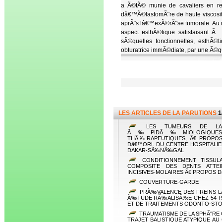
a Ã©tÃ© munie de cavaliers en reg
dâ€™Ã©lastomÃ¨re de haute viscosit
aprÃ¨s lâ€™exÃ©rÃ¨se tumorale. Au rÃ
aspect esthÃ©tique satisfaisant Ã 
sÃ©quelles fonctionnelles, esthÃ©t
obturatrice immÃ©diate, par une Ã©qui
LES ARTICLES DE LA PARUTIONS
1
LES TUMEURS DE LA 
Ã‰PIDÃ‰MIOLOGIQUES, C
THÃ‰RAPEUTIQUES, Ã€ PROPOS
Dâ€™ORL DU CENTRE HOSPITALIER
DAKAR-SÃ‰NÃ‰GAL
CONDITIONNEMENT TISSULA
COMPOSITE DES DENTS ATTE
INCISIVES-MOLAIRES Ã€ PROPOS 
COUVERTURE-GARDE
PRÃ‰VALENCE DES FREINS L
Ã‰TUDE RÃ‰ALISÃ‰E CHEZ 54 P
ET DE TRAITEMENTS ODONTO-ST
TRAUMATISME DE LA SPHÃˆRE 
TRAJET BALISTIQUE ATYPIQUE A