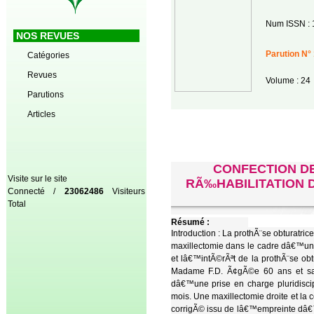
Num ISSN : 
NOS REVUES
Parution N° 
Catégories
Revues
Volume : 24
Parutions
Articles
CONFECTION D
Visite sur le site
RÃ‰HABILITATION 
Connecté /
23062486
Visiteurs
Total
Résumé :
Introduction : La prothÃ¨se obturatr
maxillectomie dans le cadre dâ€™une
et lâ€™intÃ©rÃªt de la prothÃ¨se ob
Madame F.D. Ã¢gÃ©e 60 ans et san
dâ€™une prise en charge pluridisci
mois. Une maxillectomie droite et l
corrigÃ© issu de lâ€™empreinte dâ€