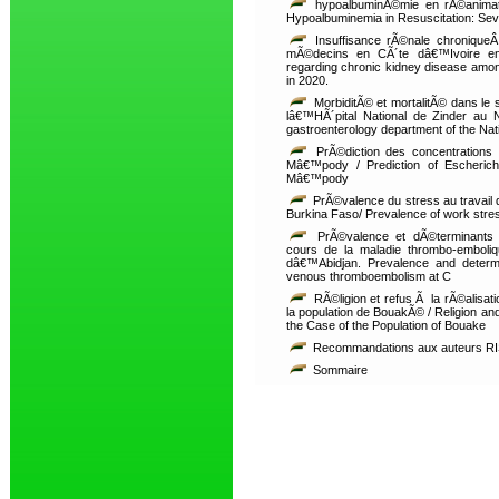
hypoalbuminÃ©mie en rÃ©animatio
Hypoalbuminemia in Resuscitation: Seve
Insuffisance rÃ©nale chroniqueÂ 
mÃ©decins en CÃ´te dâ€™Ivoire en 
regarding chronic kidney disease amon
in 2020.
MorbiditÃ© et mortalitÃ© dans le
lâ€™HÃ´pital National de Zinder au N
gastroenterology department of the Nati
PrÃ©diction des concentrations 
Mâ€™pody / Prediction of Escherichi
Mâ€™pody
PrÃ©valence du stress au travai
Burkina Faso/ Prevalence of work stress
PrÃ©valence et dÃ©terminants d
cours de la maladie thrombo-emboliq
dâ€™Abidjan. Prevalence and determin
venous thromboembolism at C
RÃ©ligion et refus Ã la rÃ©alisat
la population de BouakÃ© / Religion an
the Case of the Population of Bouake
Recommandations aux auteurs RI
Sommaire