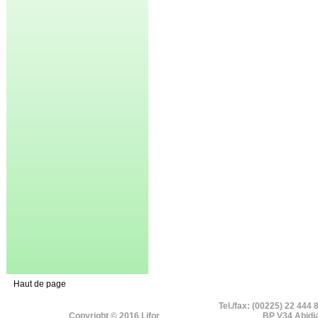
Haut de page
Tel./fax: (00225) 22 444 
Copyright © 2016 Lifor
BP V34 Abidj