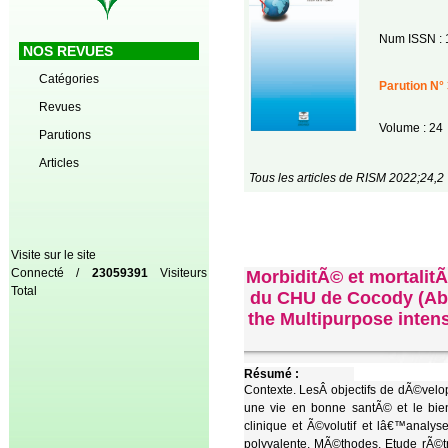
Num ISSN : 
NOS REVUES
Catégories
Parution N° 
Revues
Volume : 24
Parutions
Articles
Tous les articles de RISM 2022;24,2
Visite sur le site
Connecté /
23059391
Visiteurs
MorbiditÃ© et mortalit
Total
du CHU de Cocody (Abid
the Multipurpose inten
Résumé :
Contexte. LesÂ objectifs de dÃ©ve
une vie en bonne santÃ© et le bien
clinique et Ã©volutif et lâ€™analy
polyvalente. MÃ©thodes. Etude rÃ©tr