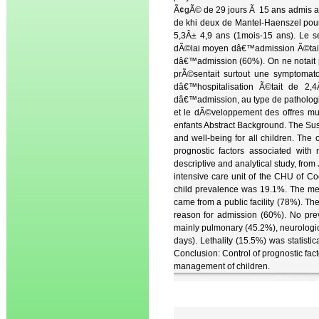
Ã¢gÃ© de 29 jours Ã 15 ans admis a
de khi deux de Mantel-Haenszel pou
5,3Â± 4,9 ans (1mois-15 ans). Le s
dÃ©lai moyen dâ€™admission Ã©tait d
dâ€™admission (60%). On ne notait
prÃ©sentait surtout une symptomat
dâ€™hospitalisation Ã©tait de 2,4
dâ€™admission, au type de pathologi
et le dÃ©veloppement des offres mul
enfants Abstract Background. The Su
and well-being for all children. The 
prognostic factors associated with 
descriptive and analytical study, fro
intensive care unit of the CHU of Co
child prevalence was 19.1%. The mea
came from a public facility (78%). T
reason for admission (60%). No pre
mainly pulmonary (45.2%), neurologic
days). Lethality (15.5%) was statistic
Conclusion: Control of prognostic fact
management of children.