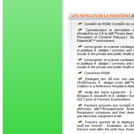
LES ARTICLES DE LA PARUTIONS
3
ComitÃ© de RISM; ComitÃ© de Le
Connaissance et perception d
rÃ©alisÃ©e en CÃ´te dâ€™Ivoire dans 
Perception of Cerebral Palsy(pc): St
Patientsâ€™ environment.
coroscanner et scanner cardiaque: 
et publique Ã abidjan / coronary and 
results in the private and public health p
coroscanner et scanner cardiaque: 
et publique Ã abidjan / coronary and 
results in the private and public health p
Couverture RISM
Etiologies des fiÃ¨vres non pal
rÃ©fÃ©rence Ã abidjan (cote dâ€™ivoi
Children in a Reference Hospital in Abi
etude des morts suspectes : Ã
lÃ©gaux Ã bouakÃ© et Ã abidjan / Sus
332 Cases of Forensic Examinations
Facteurs associes aux symptÃ´mes
dÃ©chets dâ€™Ã©quipements Ã©lec
Respiratory symptoms and their deter
and electronic equipment in Abi
Fracture ouverte de la diaphys
sixiÃ¨me heureÂ : Evaluation du rÃ©
fracture seen after the sixth hour: As