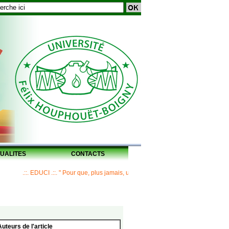
UALITES
CONTACTS
.::. EDUCI .::. " Pour que, plus jamais, un Maître ne laisse ses disciples sans hér
Auteurs de l'article