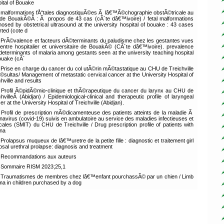
ital of Bouake
malformations fÅ“tales diagnostiquÃ©es Ã lâ€™Ã©chographie obstÃ©tricale au
de BouakÃ©Â : Ã propos de 43 cas (cÃ´te dâ€™ivoire) / fetal malformations
nosed by obstetrical ultrasound at the university hospital of bouake : 43 cases
rted (cote d
PrÃ©valence et facteurs dÃ©terminants du paludisme chez les gestantes vues
entre hospitalier et universitaire de BouakÃ© (CÃ´te dâ€™ivoire). prevalence
determinants of malaria among gestants seen at the university teaching hospital
ouake (cÃ´
Prise en charge du cancer du col utÃ©rin mÃ©tastatique au CHU de Treichville
Ã©sultas/ Management of metastatic cervical cancer at the University Hospital of
chville and results
Profil Ã©pidÃ©mio-clinique et thÃ©rapeutique du cancer du larynx au CHU de
chvilleÂ (Abidjan) / Epidemiological-clinical and therapeutic profile of laryngeal
r at the University Hospital of Treichville (Abidjan).
Profil de prescription mÃ©dicamenteuse des patients atteints de la maladie Ã
navirus (covid-19) suivis en ambulatoire au service des maladies infectieuses et
icales (SMIT) du CHU de Treichville / Drug prescription profile of patients with
na
Prolapsus muqueux de lâ€™uretre de la petite fille : diagnostic et traitement girl
sal urethral prolapse: diagnosis and treatment
Recommandations aux auteurs
Sommaire RISM 2023;25,1
Traumatismes de membres chez lâ€™enfant pourchassÃ© par un chien / Limb
ma in children purchased by a dog