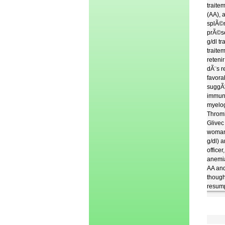
traite
(AA), 
splÃ©
prÃ©se
g/dl t
trait
reteni
dÃ¨s r
favor
suggÃ¨
immun
myelog
Thromb
Glivec
woman(
g/dl) 
office
anemia
AA and
though
resump