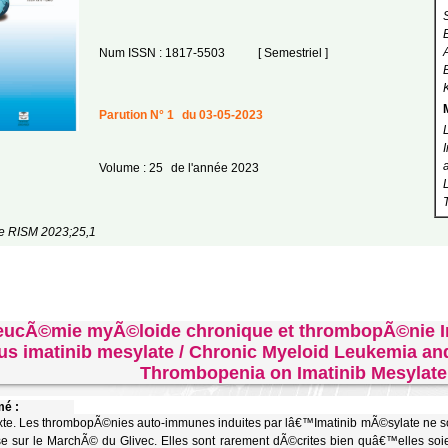
Num ISSN : 1817-5503
[ Semestriel ]
Parution N° 1
du 03-05-2023
Volume : 25
de l'année 2023
e RISM 2023;25,1
eucÃ©mie myÃ©loide chronique et thrombopÃ©nie I
us imatinib mesylate / Chronic Myeloid Leukemia an
Thrombopenia on Imatinib Mesylate
é :
te. Les thrombopÃ©nies auto-immunes induites par lâ€™Imatinib mÃ©sylate ne so
e sur le MarchÃ© du Glivec. Elles sont rarement dÃ©crites bien quâ€™elles s