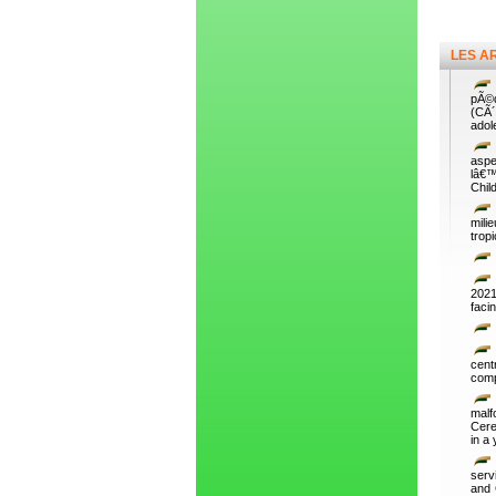
LES A
pÃ©d
(CÃ´
adol
aspe
lâ€™
Chil
mili
trop
2021
faci
cent
comp
malf
Cere
in a 
serv
and 