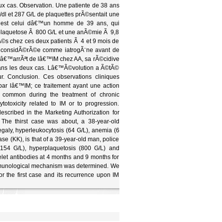
ux cas. Observation. Une patiente de 38 ans
l et 287 G/L de plaquettes prÃ©sentait une
, est celui dâ€™un homme de 39 ans, qui
rplaquetose Ã 800 G/L et une anÃ©mie Ã 9,8
vÃ©s chez ces deux patients Ã 4 et 9 mois de
© considÃ©rÃ©e comme iatrogÃ¨ne avant de
lâ€™arrÃªt de lâ€™IM chez AA, sa rÃ©cidive
 dans les deux cas. Lâ€™Ã©volution a Ã©tÃ©
. Conclusion. Ces observations cliniques
ar lâ€™IM; ce traitement ayant une action
common during the treatment of chronic
otoxicity related to IM or to progression.
cribed in the Marketing Authorization for
. The thirst case was about, a 38-year-old
galy, hyperleukocytosis (64 G/L), anemia (6
e (KK), is that of a 39-year-old man, police
 (154 G/L), hyperplaquetosis (800 G/L) and
telet antibodies at 4 months and 9 months for
 immunological mechanism was determined. We
or the first case and its recurrence upon IM