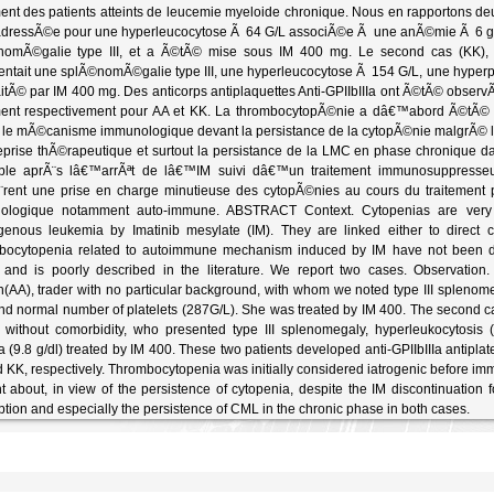
ment des patients atteints de leucemie myeloide chronique. Nous en rapportons de
adressÃ©e pour une hyperleucocytose Ã 64 G/L associÃ©e Ã une anÃ©mie Ã 6 g/d
nomÃ©galie type III, et a Ã©tÃ© mise sous IM 400 mg. Le second cas (KK)
ntait une splÃ©nomÃ©galie type III, une hyperleucocytose Ã 154 G/L, une hype
raitÃ© par IM 400 mg. Des anticorps antiplaquettes Anti-GPIIbIIIa ont Ã©tÃ© obser
ement respectivement pour AA et KK. La thrombocytopÃ©nie a dâ€™abord Ã©tÃ
r le mÃ©canisme immunologique devant la persistance de la cytopÃ©nie malgrÃ© 
eprise thÃ©rapeutique et surtout la persistance de la LMC en phase chronique
able aprÃ¨s lâ€™arrÃªt de lâ€™IM suivi dâ€™un traitement immunosuppresseur
rent une prise en charge minutieuse des cytopÃ©nies au cours du traitement p
ologique notamment auto-immune. ABSTRACT Context. Cytopenias are very 
enous leukemia by Imatinib mesylate (IM). They are linked either to direct cyt
ocytopenia related to autoimmune mechanism induced by IM have not been des
 and is poorly described in the literature. We report two cases. Observation
AA), trader with no particular background, with whom we noted type III splenome
and normal number of platelets (287G/L). She was treated by IM 400. The second cas
r, without comorbidity, who presented type III splenomegaly, hyperleukocytosis
 (9.8 g/dl) treated by IM 400. These two patients developed anti-GPIIbIIIa antipla
 KK, respectively. Thrombocytopenia was initially considered iatrogenic before
t about, in view of the persistence of cytopenia, despite the IM discontinuation f
tion and especially the persistence of CML in the chronic phase in both cases.