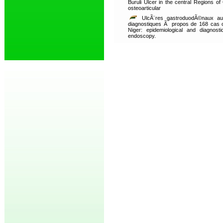
Buruli Ulcer in the central Regions o
osteoarticular
UlcÃ¨res gastroduodÃ©naux au 
diagnostiques Ã propos de 168 cas o
Niger: epidemiological and diagnos
endoscopy.