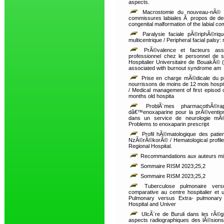
aspects.
Macrostomie du nouveau-nÃ© : 
commissures labiales Ã propos de de
congenital malformation of the labial c
Paralysie faciale pÃ©riphÃ©ri
multicentrique / Peripheral facial palsy: 
PrÃ©valence et facteurs as
professionnel chez le personnel de 
Hospitalier Universitaire de BouakÃ© 
associated with burnout syndrome am
Prise en charge mÃ©dicale du pr
nourrissons de moins de 12 mois hos
/ Medical management of first episod of
months old hospita
ProblÃ¨mes pharmacothÃ©rape
dâ€™enoxaparine pour la prÃ©ventio
dans un service de neurologie mÃ©
Problems to enoxaparin prescript
Profil hÃ©matologique des patie
NzÃ©rÃ©korÃ© / Hematological profil
Regional Hospital.
Recommandations aux auteurs mise
Sommaire RISM 2023;25,2
Sommaire RISM 2023;25,2
Tuberculose pulmonaire versu
comparative au centre hospitalier et 
Pulmonary versus Extra- pulmonary 
Hospital and Univer
UlcÃ¨re de Buruli dans les rÃ©g
aspects radiographiques des lÃ©sions