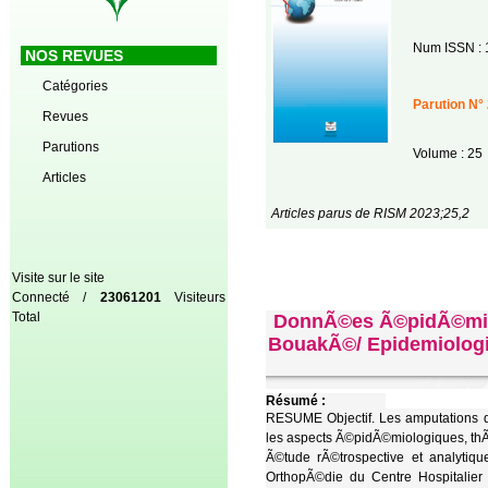
Num ISSN : 
NOS REVUES
Catégories
Parution N° 
Revues
Parutions
Volume : 25
Articles
Articles parus de RISM 2023;25,2
Visite sur le site
Connecté /
23061201
Visiteurs
Total
DonnÃ©es Ã©pidÃ©mio
BouakÃ©/ Epidemiologic
Résumé :
RESUME Objectif. Les amputations d
les aspects Ã©pidÃ©miologiques, th
Ã©tude rÃ©trospective et analytiq
OrthopÃ©die du Centre Hospitalier