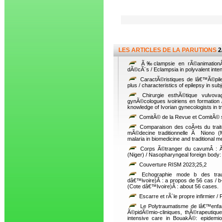
LES ARTICLES DE LA PARUTIONS
2
Ã‰clampsie en rÃ©animationÂ p
dÃ©cÃ¨s / Eclampsia in polyvalent inten
CaractÃ©ristiques de lâ€™Ã©pile
plus / characteristics of epilepsy in su
Chirurgie esthÃ©tique vulvova
gynÃ©cologues ivoiriens en formation 
knowledge of Ivorian gynecologists in tr
ComitÃ© de la Revue et ComitÃ© sci
Comparaison des coÃ»ts du trait
mÃ©decine traditionnelle Ã Niono (M
malaria in biomedicine and traditional me
Corps Ã©tranger du cavumÂ : Ã
(Niger) / Nasopharyngeal foreign body
Couverture RISM 2023;25,2
Echographie mode b des trau
dâ€™ivoire)Â : a propos de 56 cas / b
(Cote dâ€™Ivoire)Â : about 56 cases.
Escarre et rÃ´le propre infirmier /
Le Polytraumatisme de lâ€™enfa
Ã©pidÃ©mio-cliniques, thÃ©rapeutique
intensive care in BouakÃ©: epidemiolo