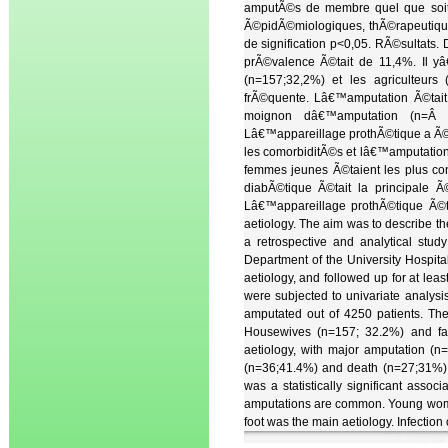
amputÃ©s de membre quel que soit 
Ã©pidÃ©miologiques, thÃ©rapeutique
de signification p<0,05. RÃ©sultats
prÃ©valence Ã©tait de 11,4%. Il 
(n=157;32,2%) et les agriculteurs
frÃ©quente. Lâ€™amputation Ã©tait
moignon dâ€™amputation (n=Â 3
Lâ€™appareillage prothÃ©tique a Ã©tÃ©
les comorbiditÃ©s et lâ€™amputatio
femmes jeunes Ã©taient les plus co
diabÃ©tique Ã©tait la principale 
Lâ€™appareillage prothÃ©tique Ã©t
aetiology. The aim was to describe t
a retrospective and analytical st
Department of the University Hospita
aetiology, and followed up for at lea
were subjected to univariate analysis
amputated out of 4250 patients. T
Housewives (n=157; 32.2%) and fa
aetiology, with major amputation (n
(n=36;41.4%) and death (n=27;31%) 
was a statistically significant asso
amputations are common. Young women
foot was the main aetiology. Infectio