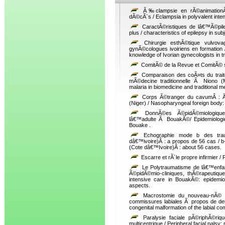
Ã‰clampsie en rÃ©animationÂ p
dÃ©cÃ¨s / Eclampsia in polyvalent inten
CaractÃ©ristiques de lâ€™Ã©pile
plus / characteristics of epilepsy in su
Chirurgie esthÃ©tique vulvova
gynÃ©cologues ivoiriens en formation 
knowledge of Ivorian gynecologists in tr
ComitÃ© de la Revue et ComitÃ© sci
Comparaison des coÃ»ts du trait
mÃ©decine traditionnelle Ã Niono (M
malaria in biomedicine and traditional me
Corps Ã©tranger du cavumÂ : Ã
(Niger) / Nasopharyngeal foreign body
DonnÃ©es Ã©pidÃ©miologiqu
lâ€™adulte Ã BouakÃ©/ Epidemiologica
Bouake .
Echographie mode b des trau
dâ€™ivoire)Â : a propos de 56 cas / b
(Cote dâ€™Ivoire)Â : about 56 cases.
Escarre et rÃ´le propre infirmier /
Le Polytraumatisme de lâ€™enfa
Ã©pidÃ©mio-cliniques, thÃ©rapeutique
intensive care in BouakÃ©: epidemiolo
aspects.
Macrostomie du nouveau-nÃ© : 
commissures labiales Ã propos de de
congenital malformation of the labial c
Paralysie faciale pÃ©riphÃ©ri
multicentrique / Peripheral facial palsy: 