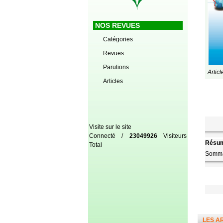
NOS REVUES
Catégories
Revues
Parutions
Artic
Articles
Visite sur le site
Connecté /
23049926
Visiteurs
Résum
Total
Somma
LES A