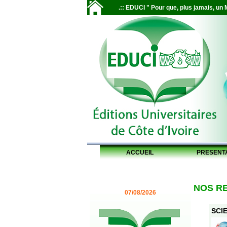
.:: EDUCI " Pour que, plus jamais, un M
ACCUEIL
PRESENT
NOS R
07/08/2026
SCIE