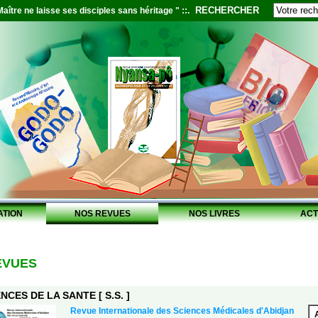
RECHERCHER
aître ne laisse ses disciples sans héritage " ::.
ATION
NOS REVUES
NOS LIVRES
ACT
EVUES
NCES DE LA SANTE [ S.S. ]
Revue Internationale des Sciences Médicales d'Abidjan