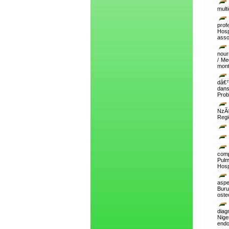
multi
prof
Hosp
asso
nour
/ Me
mont
dâ€™
dans
Prob
NzÃ©
Regi
comp
Pulm
Hosp
aspe
Buru
oste
diag
Nige
endo