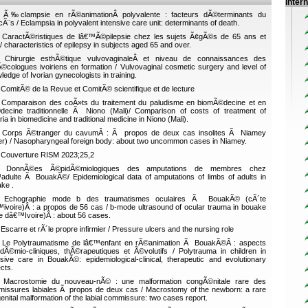
Inter
Ã‰clampsie en rÃ©animationÂ polyvalente : facteurs dÃ©terminants du
Ã¨s / Eclampsia in polyvalent intensive care unit: determinants of death.
CaractÃ©ristiques de lâ€™Ã©pilepsie chez les sujets Ã¢gÃ©s de 65 ans et
 / characteristics of epilepsy in subjects aged 65 and over.
Chirurgie esthÃ©tique vulvovaginaleÂ et niveau de connaissances des
©cologues ivoiriens en formation / Vulvovaginal cosmetic surgery and level of
ledge of Ivorian gynecologists in training.
ComitÃ© de la Revue et ComitÃ© scientifique et de lecture
Comparaison des coÃ»ts du traitement du paludisme en biomÃ©decine et en
ecine traditionnelle Ã Niono (Mali)/ Comparison of costs of treatment of
ria in biomedicine and traditional medicine in Niono (Mali).
Corps Ã©tranger du cavumÂ : Ã propos de deux cas insolites Ã Niamey
er) / Nasopharyngeal foreign body: about two uncommon cases in Niamey.
Couverture RISM 2023;25,2
DonnÃ©es Ã©pidÃ©miologiques des amputations de membres chez
adulte Ã BouakÃ©/ Epidemiological data of amputations of limbs of adults in
ke .
Echographie mode b des traumatismes oculaires Ã BouakÃ© (cÃ´te
ivoire)Â : a propos de 56 cas / b-mode ultrasound of ocular trauma in bouake
e dâ€™Ivoire)Â : about 56 cases.
Escarre et rÃ´le propre infirmier / Pressure ulcers and the nursing role
Le Polytraumatisme de lâ€™enfant en rÃ©animation Ã BouakÃ©Â : aspects
dÃ©mio-cliniques, thÃ©rapeutiques et Ã©volutifs / Polytrauma in children in
nsive care in BouakÃ©: epidemiological-clinical, therapeutic and evolutionary
cts.
Macrostomie du nouveau-nÃ© : une malformation congÃ©nitale rare des
issures labiales Ã propos de deux cas / Macrostomy of the newborn: a rare
enital malformation of the labial commissure: two cases report.