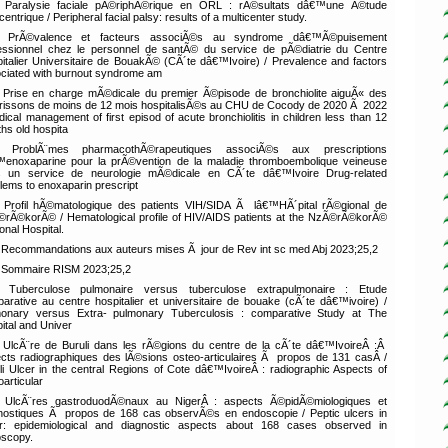
Paralysie faciale pÃ©riphÃ©rique en ORL : rÃ©sultats dâ€™une Ã©tude
centrique / Peripheral facial palsy: results of a multicenter study.
PrÃ©valence et facteurs associÃ©s au syndrome dâ€™Ã©puisement
essionnel chez le personnel de santÃ© du service de pÃ©diatrie du Centre
italier Universitaire de BouakÃ© (CÃ´te dâ€™Ivoire) / Prevalence and factors
ciated with burnout syndrome am
Prise en charge mÃ©dicale du premier Ã©pisode de bronchiolite aiguÃ« des
rissons de moins de 12 mois hospitalisÃ©s au CHU de Cocody de 2020 Ã 2022
dical management of first episod of acute bronchiolitis in children less than 12
hs old hospita
ProblÃ¨mes pharmacothÃ©rapeutiques associÃ©s aux prescriptions
enoxaparine pour la prÃ©vention de la maladie thromboembolique veineuse
 un service de neurologie mÃ©dicale en CÃ´te dâ€™Ivoire Drug-related
lems to enoxaparin prescript
Profil hÃ©matologique des patients VIH/SIDA Ã lâ€™HÃ´pital rÃ©gional de
rÃ©korÃ© / Hematological profile of HIV/AIDS patients at the NzÃ©rÃ©korÃ©
onal Hospital.
Recommandations aux auteurs mises Ã jour de Rev int sc med Abj 2023;25,2
Sommaire RISM 2023;25,2
Tuberculose pulmonaire versus tuberculose extrapulmonaire : Etude
arative au centre hospitalier et universitaire de bouake (cÃ´te dâ€™ivoire) /
onary versus Extra- pulmonary Tuberculosis : comparative Study at The
ital and Univer
UlcÃ¨re de Buruli dans les rÃ©gions du centre de la cÃ´te dâ€™IvoireÂ :Â
cts radiographiques des lÃ©sions osteo-articulaires Ã propos de 131 casÂ /
li Ulcer in the central Regions of Cote dâ€™IvoireÂ : radiographic Aspects of
oarticular
UlcÃ¨res gastroduodÃ©naux au NigerÂ : aspects Ã©pidÃ©miologiques et
nostiques Ã propos de 168 cas observÃ©s en endoscopie / Peptic ulcers in
r: epidemiological and diagnostic aspects about 168 cases observed in
scopy.