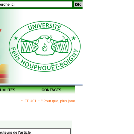
UALITES
CONTACTS
.::. EDUCI .::. " Pour que, plus jamais, un Maître ne laisse ses disciples san
Auteurs de l'article