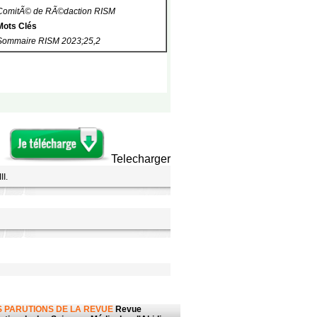
ComitÃ© de RÃ©daction RISM
Mots Clés
Sommaire RISM 2023;25,2
Telecharger
II.
 PARUTIONS DE LA REVUE
Revue