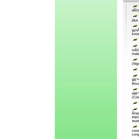
dÃ©c
plus
gynÃ
know
mÃ©d
mala
(Nig
lâ€™
Boua
dâ€™
(Cot
Ã©pi
inte
aspe
comm
cong