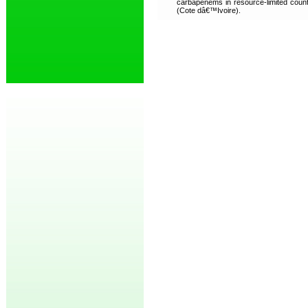
carbapenems in resource-limited countri
(Cote dâ€™Ivoire).