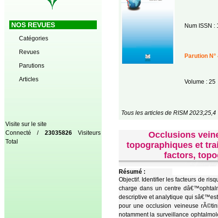
NOS REVUES
Num ISSN : 
Catégories
Revues
Parution N° 
Parutions
Articles
Volume : 25
Tous les articles de RISM 2023;25,4
Visite sur le site
Connecté /
23035826
Visiteurs
Occlusions veine
Total
topographiques et tra
factors, top
Résumé :
Objectif. Identifier les facteurs de 
charge dans un centre dâ€™ophtalm
descriptive et analytique qui sâ€™e
pour une occlusion veineuse rÃ©tin
notamment la surveillance ophtalmol