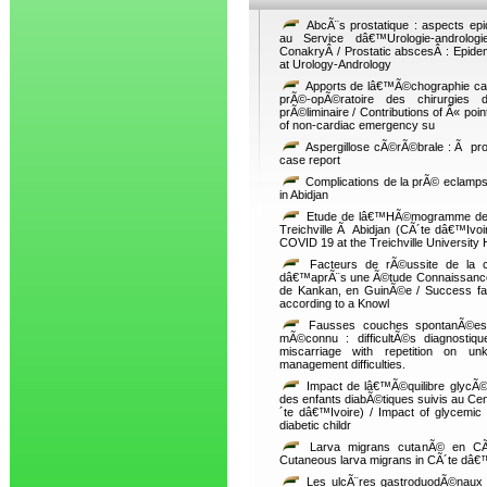
AbcÃ¨s prostatique : aspects epid
au Service dâ€™Urologie-andrologie
ConakryÂ / Prostatic abscesÂ : Epidem
at Urology-Andrology
Apports de lâ€™Ã©chographie car
prÃ©-opÃ©ratoire des chirurgies
prÃ©liminaire / Contributions of Â« poi
of non-cardiac emergency su
Aspergillose cÃ©rÃ©brale : Ã pro
case report
Complications de la prÃ© eclampsi
in Abidjan
Etude de lâ€™HÃ©mogramme des 
Treichville Ã Abidjan (CÃ´te dâ€™Ivoir
COVID 19 at the Treichville University 
Facteurs de rÃ©ussite de la ch
dâ€™aprÃ¨s une Ã©tude Connaissance, At
de Kankan, en GuinÃ©e / Success fac
according to a Knowl
Fausses couches spontanÃ©es 
mÃ©connu : difficultÃ©s diagnostiq
miscarriage with repetition on unk
management difficulties.
Impact de lâ€™Ã©quilibre glycÃ©
des enfants diabÃ©tiques suivis au Cen
´te dâ€™Ivoire) / Impact of glycemic
diabetic childr
Larva migrans cutanÃ© en CÃ
Cutaneous larva migrans in CÃ´te dâ€™
Les ulcÃ¨res gastroduodÃ©naux a