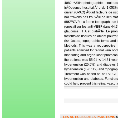
4082 rÃ©tinophotographies couleu
frÃ©quence hospitaliÃ¨re de 1,053%
ouvert (GPAO) Ã©tait facteurs de ri
nâ€™avons pas trouvÃ© de lien stati
dâ€™OVR. La forme topographique la 
reposait sur les anti-VEGF dans 44
glaucome, HTA et diabÃ¨te. Le prono
facteurs de risques en amont pourrai
risk factors, topographic forms and
Methods. This was a retrospective, 
patients admitted for retinal vein o
monitoring and argon laser photocoa
the patients was 55.91 +/-14.61 ye
hypertension (25.5%) and diabetes (
hypertension (F=0.119) and topograph
Treatment was based on anti-VEGF i
hypertension and diabetes. Functiona
could help prevent this retinal vascul
LES ARTICLES DE LA PARUTIONS
4