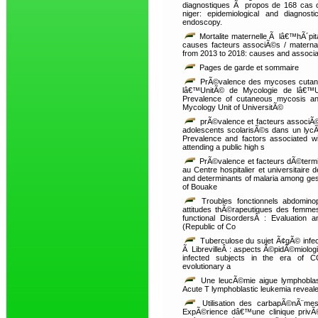
diagnostiques Ã propos de 168 cas o
niger: epidemiological and diagnos
endoscopy.
Mortalite maternelle Ã lâ€™hÃ´pit
causes facteurs associÃ©s / maternal 
from 2013 to 2018: causes and associa
Pages de garde et sommaire
PrÃ©valence des mycoses cutanÃ©e
lâ€™UnitÃ© de Mycologie de lâ€™U
Prevalence of cutaneous mycosis and 
Mycology Unit of UniversitÃ©
prÃ©valence et facteurs associÃ
adolescents scolarisÃ©s dans un lycÃ
Prevalence and factors associated w
attending a public high s
PrÃ©valence et facteurs dÃ©termi
au Centre hospitalier et universitair
and determinants of malaria among gest
of Bouake
Troubles fonctionnels abdominop
attitudes thÃ©rapeutiques des femm
functional DisordersÂ : Evaluation
(Republic of Co
Tuberculose du sujet Ã¢gÃ© infe
Ã LibrevilleÂ : aspects Ã©pidÃ©miologiq
infected subjects in the era of CO
evolutionary a
Une leucÃ©mie aigue lymphoblas
Acute T lymphoblastic leukemia revealed
Utilisation des carbapÃ©nÃ¨me
ExpÃ©rience dâ€™une clinique privÃ