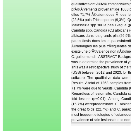
qualitatives ont Ã©tÃ© comparÃ©es par 
prÃ©lÃ¨vements provenant de 1088 p
elles 71,7% Ã©taient dues Ã des le
(23,5%) puis Trichosporon (9,3%). Qu
Malassezia spp sur la peau vague (p
Candida spp, Candida (C.) albicans (
albicans dans les grands plis (26,9%)
parapsilosis dans les espacesinter
Ã©tiolo0gies les plus frÃ©quentes 
existe une prÃ©valence non nÃ©glig
C. guillermondii. ABSTRACT Backgroun
was to determine the prevalence of yea
This was a retrospective study of the
(USS) between 2012 and 2023, for the
software. The qualitative data were
Results. A total of 1263 samples fr
71.7% were due to yeasts. Candida 
Regardless of lesion site, Candida 
fold lesions (p<0.01). Among Candi
(15.7%) werepredominant. C. albicans
the great folds (22.7%) and C. paraps
most frequent etiologies of cutaneou
prevalence of skin lesions due to non-