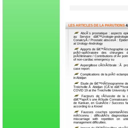
LES ARTICLES DE LA PARUTIONS
4
AbcÃ¨s prostatique : aspects epid
au Service dâ€™Urologie-andrologie
ConakryÂ / Prostatic abscesÂ : Epidem
at Urology-Andrology
Apports de lâ€™Ã©chographie car
prÃ©-opÃ©ratoire des chirurgies
prÃ©liminaire / Contributions of Â« poi
of non-cardiac emergency su
Aspergillose cÃ©rÃ©brale : Ã pro
case report
Complications de la prÃ© eclampsi
in Abidjan
Etude de lâ€™HÃ©mogramme des 
Treichville Ã Abidjan (CÃ´te dâ€™Ivoir
COVID 19 at the Treichville University 
Facteurs de rÃ©ussite de la ch
dâ€™aprÃ¨s une Ã©tude Connaissance, At
de Kankan, en GuinÃ©e / Success fac
according to a Knowl
Fausses couches spontanÃ©es 
mÃ©connu : difficultÃ©s diagnostiq
miscarriage with repetition on unk
management difficulties.