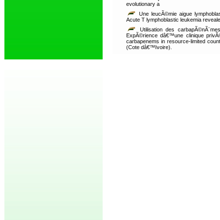
evolutionary a
Une leucÃ©mie aigue lymphoblas
Acute T lymphoblastic leukemia revealed
Utilisation des carbapÃ©nÃ¨me
ExpÃ©rience dâ€™une clinique privÃ
carbapenems in resource-limited countri
(Cote dâ€™Ivoire).