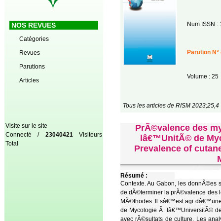
Num ISSN : 
NOS REVUES
Catégories
Parution N° 
Revues
Parutions
Volume : 25
Articles
Tous les articles de RISM 2023;25,4
Visite sur le site
PrÃ©valence des myc
Connecté /
23040421
Visiteurs
lâ€™UnitÃ© de Myc
Total
Prevalence of cutane
Résumé :
Contexte. Au Gabon, les donnÃ©es sur
de dÃ©terminer la prÃ©valence des le
MÃ©thodes. Il sâ€™est agi dâ€™une Ã
de Mycologie Ã lâ€™UniversitÃ© de
avec rÃ©sultats de culture. Les ana