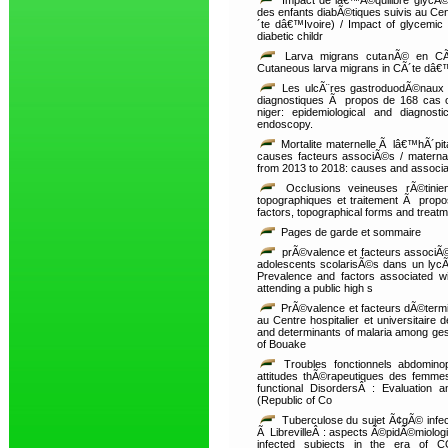
Impact de lâ€™Ã©quilibre glycÃ©
des enfants diabÃ©tiques suivis au Cen
´te dâ€™Ivoire) / Impact of glycemic
diabetic childr
Larva migrans cutanÃ© en CÃ
Cutaneous larva migrans in CÃ´te dâ€™
Les ulcÃ¨res gastroduodÃ©naux a
diagnostiques Ã propos de 168 cas o
niger: epidemiological and diagnos
endoscopy.
Mortalite maternelle Ã lâ€™hÃ´pit
causes facteurs associÃ©s / maternal 
from 2013 to 2018: causes and associa
Occlusions veineuses rÃ©tinie
topographiques et traitement Ã propos
factors, topographical forms and treatm
Pages de garde et sommaire
prÃ©valence et facteurs associÃ
adolescents scolarisÃ©s dans un lycÃ
Prevalence and factors associated w
attending a public high s
PrÃ©valence et facteurs dÃ©termi
au Centre hospitalier et universitair
and determinants of malaria among gest
of Bouake
Troubles fonctionnels abdominop
attitudes thÃ©rapeutiques des femm
functional DisordersÂ : Evaluation
(Republic of Co
Tuberculose du sujet Ã¢gÃ© infe
Ã LibrevilleÂ : aspects Ã©pidÃ©miologiq
infected subjects in the era of CO