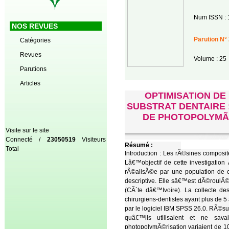
Num ISSN : 
NOS REVUES
Parution N° 
Catégories
Revues
Volume : 25
Parutions
Articles
OPTIMISATION D
SUBSTRAT DENTAIRE 
DE PHOTOPOLYMÃ‰
Visite sur le site
Connecté /
23050519
Visiteurs
Résumé :
Total
Introduction : Les rÃ©sines composit
Lâ€™objectif de cette investigation
rÃ©alisÃ©e par une population de 
descriptive. Elle sâ€™est dÃ©roulÃ©
(CÃ´te dâ€™Ivoire). La collecte d
chirurgiens-dentistes ayant plus de
par le logiciel IBM SPSS 26.0. RÃ©sul
quâ€™ils utilisaient et ne sav
photopolymÃ©risation variaient de 1