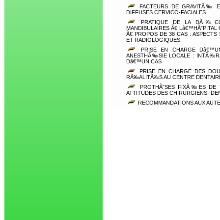
FACTEURS DE GRAVITÃ‰ E
DIFFUSES CERVICO-FACIALES
PRATIQUE DE LA DÃ‰COM
MANDIBULAIRES Ã€ Lâ€™HÃ”PITA
Ã€ PROPOS DE 38 CAS : ASPECT
ET RADIOLOGIQUES.
PRISE EN CHARGE Dâ€™U
ANESTHÃ‰SIE LOCALE : INTÃ‰R
Dâ€™UN CAS
PRISE EN CHARGE DES DOUL
RÃ‰ALITÃ‰S AU CENTRE DENTAIR
PROTHÃˆSES FIXÃ‰ES DE T
ATTITUDES DES CHIRURGIENS- DE
RECOMMANDATIONS AUX AUT