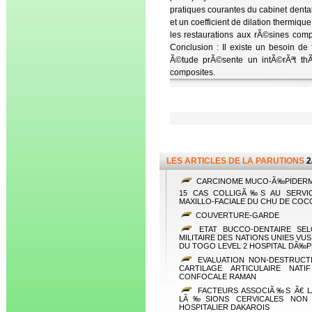
pratiques courantes du cabinet denta
et un coefficient de dilation thermiq
les restaurations aux rÃ©sines com
Conclusion : Il existe un besoin d
Ã©tude prÃ©sente un intÃ©rÃªt th
composites.
LES ARTICLES DE LA PARUTIONS
2
CARCINOME MUCO-Ã‰PIDERMOÃ
15 CAS COLLIGÃ‰S AU SERVIC
MAXILLO-FACIALE DU CHU DE CO
COUVERTURE-GARDE
ETAT BUCCO-DENTAIRE SEL
MILITAIRE DES NATIONS UNIES VU
DU TOGO LEVEL 2 HOSPITAL DÃ‰P
EVALUATION NON-DESTRUCTI
CARTILAGE ARTICULAIRE NAT
CONFOCALE RAMAN
FACTEURS ASSOCIÃ‰S Ã€ 
LÃ‰SIONS CERVICALES NON C
HOSPITALIER DAKAROIS