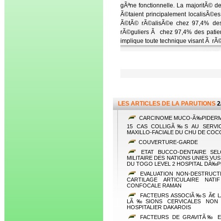
gÃªne fonctionnelle. La majoritÃ© d
Ã©taient principalement localisÃ©
Ã©tÃ© rÃ©alisÃ©e chez 97,4% des
rÃ©guliers Ã chez 97,4% des patien
implique toute technique visant Ã rÃ
LES ARTICLES DE LA PARUTIONS
2
CARCINOME MUCO-Ã‰PIDERMOÃ
15 CAS COLLIGÃ‰S AU SERVIC
MAXILLO-FACIALE DU CHU DE CO
COUVERTURE-GARDE
ETAT BUCCO-DENTAIRE SEL
MILITAIRE DES NATIONS UNIES VU
DU TOGO LEVEL 2 HOSPITAL DÃ‰P
EVALUATION NON-DESTRUCTI
CARTILAGE ARTICULAIRE NAT
CONFOCALE RAMAN
FACTEURS ASSOCIÃ‰S Ã€ 
LÃ‰SIONS CERVICALES NON C
HOSPITALIER DAKAROIS
FACTEURS DE GRAVITÃ‰ E