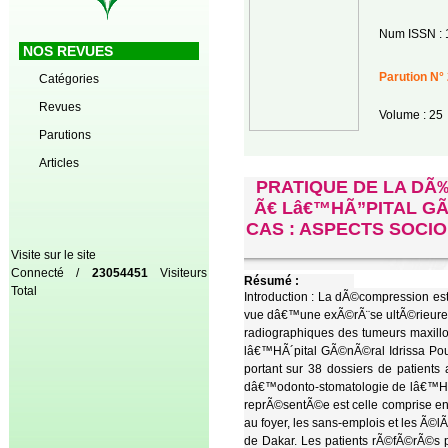
Num ISSN : 
NOS REVUES
Parution N° 
Catégories
Revues
Volume : 25
Parutions
Articles
PRATIQUE DE LA DÃ
Ã€ Lâ€™HÃ”PITAL G
CAS : ASPECTS SOCI
Visite sur le site
Connecté /
23054451
Visiteurs
Résumé :
Total
Introduction : La dÃ©compression est
vue dâ€™une exÃ©rÃ¨se ultÃ©rieure. L
radiographiques des tumeurs maxill
lâ€™HÃ´pital GÃ©nÃ©ral Idrissa Pou
portant sur 38 dossiers de patient
dâ€™odonto-stomatologie de lâ€™Hog
reprÃ©sentÃ©e est celle comprise en
au foyer, les sans-emplois et les Ã©
de Dakar. Les patients rÃ©fÃ©rÃ©s p