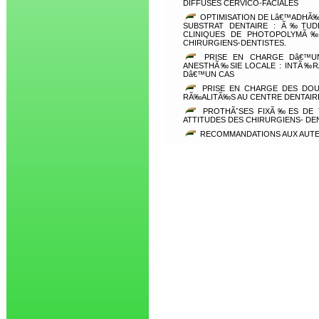
DIFFUSES CERVICO-FACIALES
OPTIMISATION DE Lâ€™ADHÃ
SUBSTRAT DENTAIRE : Ã‰TUDE
CLINIQUES DE PHOTOPOLYMÃ‰
CHIRURGIENS-DENTISTES.
PRISE EN CHARGE Dâ€™U
ANESTHÃ‰SIE LOCALE : INTÃ‰R
Dâ€™UN CAS
PRISE EN CHARGE DES DOUL
RÃ‰ALITÃ‰S AU CENTRE DENTAIR
PROTHÃˆSES FIXÃ‰ES DE T
ATTITUDES DES CHIRURGIENS- DE
RECOMMANDATIONS AUX AUT