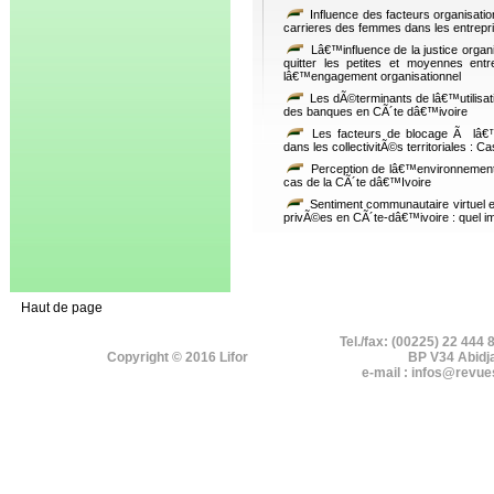
Influence des facteurs organisatio
carrieres des femmes dans les entrepri
Lâ€™influence de la justice organi
quitter les petites et moyennes entr
lâ€™engagement organisationnel
Les dÃ©terminants de lâ€™utilisati
des banques en CÃ´te dâ€™ivoire
Les facteurs de blocage Ã lâ€™in
dans les collectivitÃ©s territoriales : 
Perception de lâ€™environnement d
cas de la CÃ´te dâ€™Ivoire
Sentiment communautaire virtuel e
privÃ©es en CÃ´te-dâ€™ivoire : quel i
Haut de page
Tel./fax: (00225) 22 444 
Copyright © 2016 Lifor
BP V34 Abidj
e-mail : infos@revue