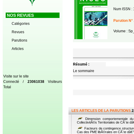
Num ISSN : 
NOS REVUES
Parution N° 
Catégories
Volume : S
Revues
Parutions
Articles
Résumé :
Le sommaire
Visite sur le site
Connecté /
23061038
Visiteurs
Total
LES ARTICLES DE LA PARUTIONS
2
Dimension comportementale du 
CollectivitÃ©s Territoriales de CÃ´te d
Facteurs de contingence structure
Cas des PME libÃ©rales en CÃ´te dâ€