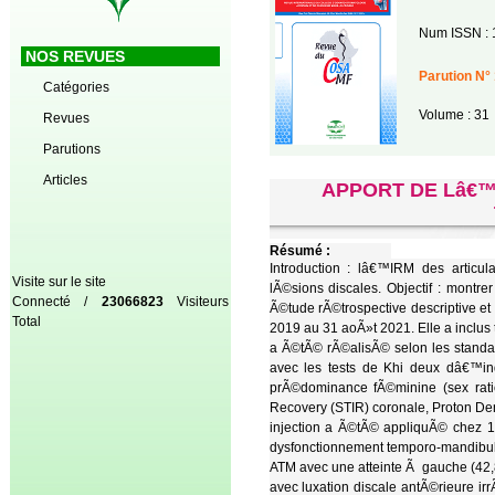
Num ISSN : 
NOS REVUES
Parution N° 
Catégories
Volume : 31
Revues
Parutions
Articles
APPORT DE Lâ€™
Résumé :
Introduction : lâ€™IRM des articul
Visite sur le site
lÃ©sions discales. Objectif : mont
Connecté /
23066823
Visiteurs
Ã©tude rÃ©trospective descriptive et
Total
2019 au 31 aoÃ»t 2021. Elle a inclus
a Ã©tÃ© rÃ©alisÃ© selon les standa
avec les tests de Khi deux dâ€™i
prÃ©dominance fÃ©minine (sex rati
Recovery (STIR) coronale, Proton Den
injection a Ã©tÃ© appliquÃ© chez 18
dysfonctionnement temporo-mandibula
ATM avec une atteinte Ã gauche (42,
avec luxation discale antÃ©rieure 