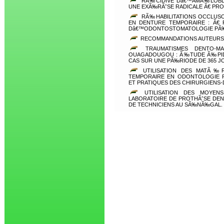
RÃ‰CIDIVE Dâ€™AMÃ‰LOBLAS
UNE EXÃ‰RÃˆSE RADICALE Ã€ PR
RÃ‰HABILITATIONS OCCLUS
EN DENTURE TEMPORAIRE : Ã€ 
Dâ€™ODONTOSTOMATOLOGIE PÃ‰
RECOMMANDATIONS AUTEURS
TRAUMATISMES DENTO-MAX
OUAGADOUGOU : Ã‰TUDE Ã‰PIDÃ
CAS SUR UNE PÃ‰RIODE DE 365 J
UTILISATION DES MATÃ‰R
TEMPORAIRE EN ODONTOLOGIE R
ET PRATIQUES DES CHIRURGIENS
UTILISATION DES MOYENS
LABORATOIRE DE PROTHÃˆSE DEN
DE TECHNICIENS AU SÃ‰NÃ‰GAL.