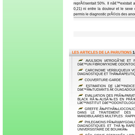
reprÃ©sentait 50%. Il nâ€™existait
0,21) ni entre la douleur et le se
permis le diagnostic prÃ©cis des ano
LES ARTICLES DE LA PARUTIONS
1
AVULSION IATROGÃˆNE ET 
Dâ€™UN FIBROMYXOME ODONTOG
CARCINOME VERRUQUEUX VOL
DIAGNOSTIQUE ET THÃ‰RAPEUTIQ
COUVERTURE-GARDE
ESTIMATION DE Lâ€™INDIC
Dâ€™Ã‰TUDIANTS Ã€ OUAGADO
EVALUATION DES PRÃ‰PARATIO
BLACK RÃ‰ALISÃ‰ES EN PRÃ‰
Lâ€™INSTITUT Dâ€™ODONTOLOGIE
GREFFE Ã‰PITHÃ‰LIOCONJON
DANS LE TRAITEMENT DES
MANDIBULAIRES MULTIPLES : RAP
PHLEGMONS PÃ‰RIAMYGDALIE
DIAGNOSTIQUES ET THÃ‰RAPEU
UNIVERSISTAIRE DE BOUAKÃ‰