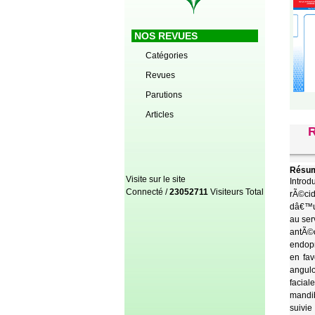
NOS REVUES
Catégories
Revues
Parutions
Articles
Résum
Visite sur le site
Introd
Connecté /
23052711
Visiteurs Total
rÃ©cid
dâ€™u
au ser
antÃ©c
endop
en fa
angulo
facia
mandib
suivi