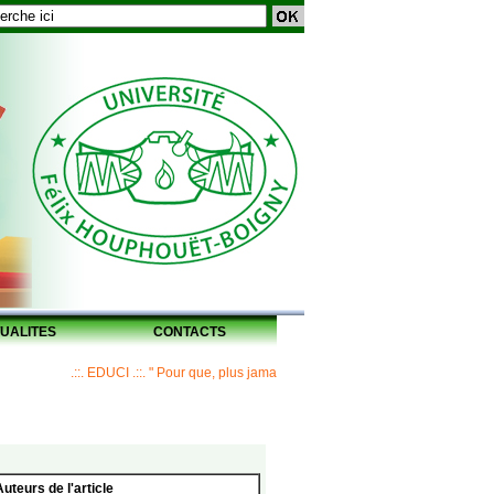
UALITES
CONTACTS
.::. EDUCI .::. " Pour que, plus jamais, un Maître ne laisse ses disciples san
Auteurs de l'article