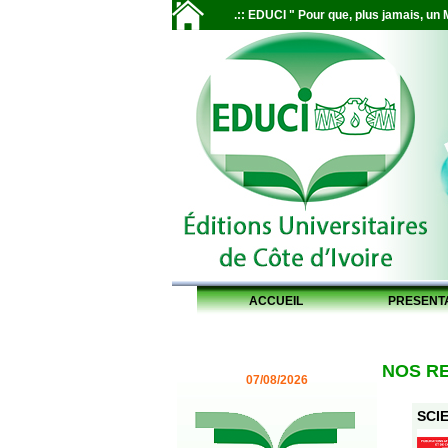
.:: EDUCI " Pour que, plus jamais, un M
ACCUEIL
PRESENT
NOS R
07/08/2026
SCIE