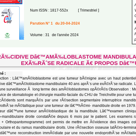
Num ISSN : 1817-552x
[ Trimestriel ]
Parution N° 1
du 20-04-2024
Volume : 31
de l'année 2024
RÃ‰CIDIVE Dâ€™AMÃ‰LOBLASTOME MANDIBULAIR
EXÃ‰RÃˆSE RADICALE Ã€ PROPOS Dâ€™
é :
uction : Lâ€™amÃ©loblastome est une tumeur bÃ©nigne avec un haut potentiel
ive dâ€™amÃ©loblastome mandibulaire 40 ans aprÃ¨s une exÃ©rÃ¨se radicale. L
ne surveillance Ã long terme des amÃ©loblastomes opÃ©rÃ©s Observation : Mo
vice de stomatologie et chirurgie maxillo-faciale du CHU de Treichville pour une 
Ã©dents sont marquÃ©s par une rÃ©section segmentaire interruptrice mandibu
rothÃ¨se mÃ©tallique pour une tumeur de lâ€™hÃ©mi- mandibule droite en 197
veur dâ€™une tumeur amÃ©loblastique de la mandibule. Lâ€™examen cliniqu
-mandibulaire droite constatÃ©e depuis 6 mois par le patient. Les examens r
le + Orthopantomogramme) ont permis de mettre en Ã©vidence des images ost
ulaire et du ramus mandibulaire droits. Une rÃ©section osseuse latÃ©ro-termi
e dâ€™une reconstruction immÃ©diate par une nouvelle endoprothÃ¨se mÃ©tal