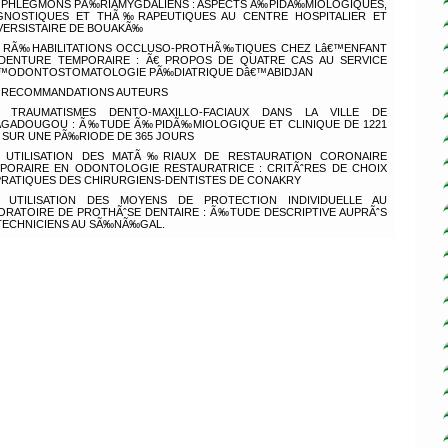
PHLEGMONS PÃ‰RIAMYGDALIENS : ASPECTS Ã‰PIDÃ‰MIOLOGIQUES,
GNOSTIQUES ET THÃ‰RAPEUTIQUES AU CENTRE HOSPITALIER ET
VERSISTAIRE DE BOUAKÃ‰
RÃ‰HABILITATIONS OCCLUSO-PROTHÃ‰TIQUES CHEZ Lâ€™ENFANT
DENTURE TEMPORAIRE : Ã€ PROPOS DE QUATRE CAS AU SERVICE
™ODONTOSTOMATOLOGIE PÃ‰DIATRIQUE Dâ€™ABIDJAN
RECOMMANDATIONS AUTEURS
TRAUMATISMES DENTO-MAXILLO-FACIAUX DANS LA VILLE DE
GADOUGOU : Ã‰TUDE Ã‰PIDÃ‰MIOLOGIQUE ET CLINIQUE DE 1221
 SUR UNE PÃ‰RIODE DE 365 JOURS
UTILISATION DES MATÃ‰RIAUX DE RESTAURATION CORONAIRE
PORAIRE EN ODONTOLOGIE RESTAURATRICE : CRITÃˆRES DE CHOIX
PRATIQUES DES CHIRURGIENS-DENTISTES DE CONAKRY
UTILISATION DES MOYENS DE PROTECTION INDIVIDUELLE AU
ORATOIRE DE PROTHÃˆSE DENTAIRE : Ã‰TUDE DESCRIPTIVE AUPRÃˆS
TECHNICIENS AU SÃ‰NÃ‰GAL.