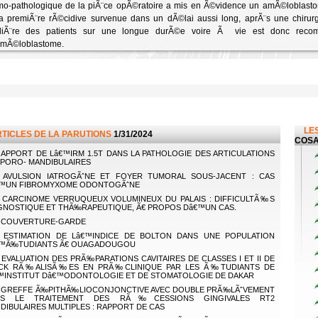
o-pathologique de la piÃ¨ce opÃ©ratoire a mis en Ã©vidence un amÃ©loblastome
la premiÃ¨re rÃ©cidive survenue dans un dÃ©lai aussi long, aprÃ¨s une chirurgi
liÃ¨re des patients sur une longue durÃ©e voire Ã vie est donc rec
mÃ©loblastome.
LES
RTICLES DE LA PARUTIONS
1/31/2024
COSA
APPORT DE Lâ€™IRM 1.5T DANS LA PATHOLOGIE DES ARTICULATIONS
PORO- MANDIBULAIRES
AVULSION IATROGÃˆNE ET FOYER TUMORAL SOUS-JACENT : CAS
™UN FIBROMYXOME ODONTOGÃˆNE
CARCINOME VERRUQUEUX VOLUMINEUX DU PALAIS : DIFFICULTÃ‰S
GNOSTIQUE ET THÃ‰RAPEUTIQUE, Ã€ PROPOS Dâ€™UN CAS.
COUVERTURE-GARDE
ESTIMATION DE Lâ€™INDICE DE BOLTON DANS UNE POPULATION
™Ã‰TUDIANTS Ã€ OUAGADOUGOU
EVALUATION DES PRÃ‰PARATIONS CAVITAIRES DE CLASSES I ET II DE
CK RÃ‰ALISÃ‰ES EN PRÃ‰CLINIQUE PAR LES Ã‰TUDIANTS DE
™INSTITUT Dâ€™ODONTOLOGIE ET DE STOMATOLOGIE DE DAKAR
GREFFE Ã‰PITHÃ‰LIOCONJONCTIVE AVEC DOUBLE PRÃ‰LÃˆVEMENT
NS LE TRAITEMENT DES RÃ‰CESSIONS GINGIVALES RT2
DIBULAIRES MULTIPLES : RAPPORT DE CAS