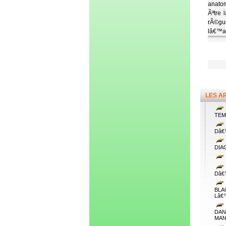
anatom
Ãªtre 
rÃ©gu
lâ€™a
LES A
TEM
Dâ€
DIA
Dâ€
BLA
Lâ€
DA
MAN