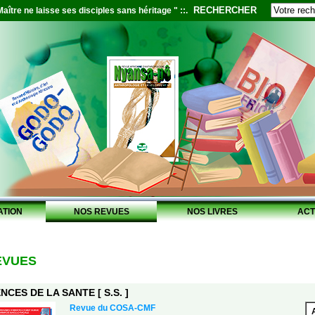
RECHERCHER
aître ne laisse ses disciples sans héritage " ::.
ATION
NOS REVUES
NOS LIVRES
ACT
EVUES
NCES DE LA SANTE [ S.S. ]
Revue du COSA-CMF