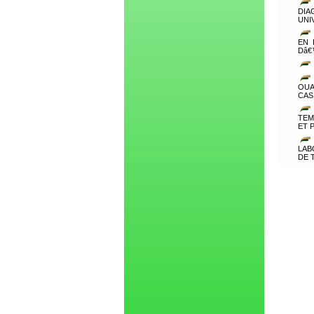
DIA
UNI
EN 
Dâ€
OUA
CAS
TEM
ET 
LAB
DE 