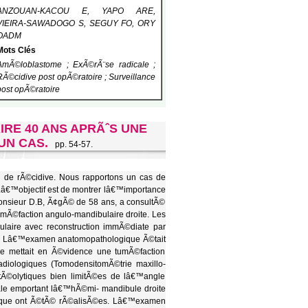
ANZOUAN-KACOU E, YAPO ARE,
VIEIRA-SAWADOGO S, SEGUY FO, ORY
OADM
Mots Clés
AmÃ©loblastome ; ExÃ©rÃ¨se radicale ;
RÃ©cidive post opÃ©ratoire ; Surveillance
post opÃ©ratoire
E 40 ANS APRÃˆS UNE
UN CAS.
pp. 54-57.
 de rÃ©cidive. Nous rapportons un cas de
â€™objectif est de montrer lâ€™importance
nsieur D.B, Ã¢gÃ© de 58 ans, a consultÃ©
tumÃ©faction angulo-mandibulaire droite. Les
laire avec reconstruction immÃ©diate par
9. Lâ€™examen anatomopathologique Ã©tait
e mettait en Ã©vidence une tumÃ©faction
adiologiques (TomodensitomÃ©trie maxillo-
Ã©olytiques bien limitÃ©es de lâ€™angle
nale emportant lâ€™hÃ©mi- mandibule droite
lique ont Ã©tÃ© rÃ©alisÃ©es. Lâ€™examen