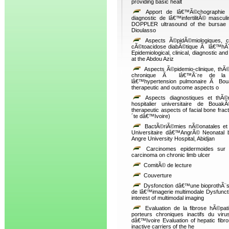
providing basic healt
Apport de lâ€™Ã©chographie 
diagnostic de lâ€™infertilitÃ© mascu
DOPPLER ultrasound of the bursae in 
Dioulasso
Aspects Ã©pidÃ©miologiques, cli
cÃ©toacidose diabÃ©tique Ã lâ€™hÃ´
Epidemiological, clinical, diagnostic an
at the Abdou Aziz
Aspects Ã©pidemio-clinique, thÃ©
chronique Ã lâ€™Ã¨re de la nou
lâ€™hypertension pulmonaire Ã Boua
therapeutic and outcome aspects o
Aspects diagnostiques et thÃ©r
hospitalier universitaire de Boua
therapeutic aspects of facial bone frac
´te dâ€™Ivoire)
BactÃ©riÃ©mies nÃ©onatales et a
Universitaire dâ€™AngrÃ© Neonatal ba
Angre University Hospital, Abidjan
Carcinomes epidermoides sur 
carcinoma on chronic limb ulcer
ComitÃ© de lecture
Couverture
Dysfonction dâ€™une bioprothÃ¨se 
de lâ€™imagerie multimodale Dysfunction
interest of multimodal imaging
Evaluation de la fibrose hÃ©pat
porteurs chroniques inactifs du v
dâ€™Ivoire Evaluation of hepatic fibr
inactive carriers of the he