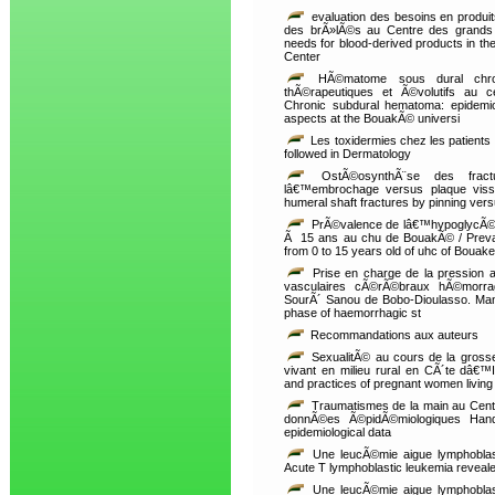
evaluation des besoins en produi
des brÃ»lÃ©s au Centre des grands
needs for blood-derived products in the
Center
HÃ©matome sous dural chroni
thÃ©rapeutiques et Ã©volutifs au ce
Chronic subdural hematoma: epidemiolo
aspects at the BouakÃ© universi
Les toxidermies chez les patients 
followed in Dermatology
OstÃ©osynthÃ¨se des fract
lâ€™embrochage versus plaque viss
humeral shaft fractures by pinning vers
PrÃ©valence de lâ€™hypoglycÃ©mi
Ã 15 ans au chu de BouakÃ© / Prevale
from 0 to 15 years old of uhc of Bouake
Prise en charge de la pression a
vasculaires cÃ©rÃ©braux hÃ©morragi
SourÃ´ Sanou de Bobo-Dioulasso. Man
phase of haemorrhagic st
Recommandations aux auteurs
SexualitÃ© au cours de la grosse
vivant en milieu rural en CÃ´te dâ€™I
and practices of pregnant women living 
Traumatismes de la main au Centre
donnÃ©es Ã©pidÃ©miologiques Hand 
epidemiological data
Une leucÃ©mie aigue lymphoblas
Acute T lymphoblastic leukemia revealed
Une leucÃ©mie aigue lymphoblas