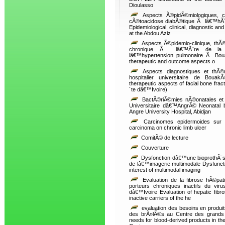
Dioulasso
Aspects Ã©pidÃ©miologiques, cli
cÃ©toacidose diabÃ©tique Ã lâ€™hÃ´
Epidemiological, clinical, diagnostic an
at the Abdou Aziz
Aspects Ã©pidemio-clinique, thÃ©
chronique Ã lâ€™Ã¨re de la nou
lâ€™hypertension pulmonaire Ã Boua
therapeutic and outcome aspects o
Aspects diagnostiques et thÃ©r
hospitalier universitaire de Boua
therapeutic aspects of facial bone frac
´te dâ€™Ivoire)
BactÃ©riÃ©mies nÃ©onatales et a
Universitaire dâ€™AngrÃ© Neonatal ba
Angre University Hospital, Abidjan
Carcinomes epidermoides sur 
carcinoma on chronic limb ulcer
ComitÃ© de lecture
Couverture
Dysfonction dâ€™une bioprothÃ¨se 
de lâ€™imagerie multimodale Dysfunction
interest of multimodal imaging
Evaluation de la fibrose hÃ©pat
porteurs chroniques inactifs du v
dâ€™Ivoire Evaluation of hepatic fibr
inactive carriers of the he
evaluation des besoins en produi
des brÃ»lÃ©s au Centre des grands
needs for blood-derived products in the