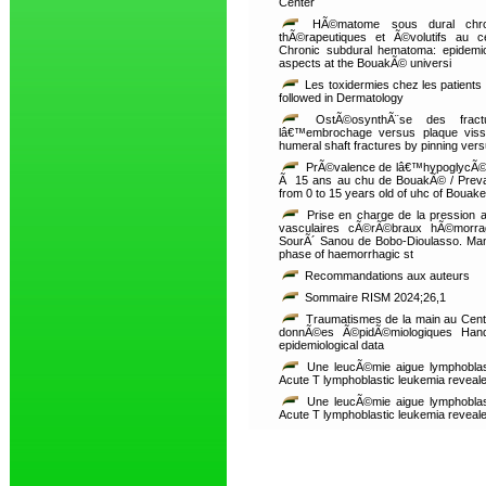
Center
HÃ©matome sous dural chroni
thÃ©rapeutiques et Ã©volutifs au ce
Chronic subdural hematoma: epidemiolo
aspects at the BouakÃ© universi
Les toxidermies chez les patients 
followed in Dermatology
OstÃ©osynthÃ¨se des fract
lâ€™embrochage versus plaque viss
humeral shaft fractures by pinning vers
PrÃ©valence de lâ€™hypoglycÃ©mi
Ã 15 ans au chu de BouakÃ© / Prevale
from 0 to 15 years old of uhc of Bouake
Prise en charge de la pression a
vasculaires cÃ©rÃ©braux hÃ©morragi
SourÃ´ Sanou de Bobo-Dioulasso. Man
phase of haemorrhagic st
Recommandations aux auteurs
Sommaire RISM 2024;26,1
Traumatismes de la main au Centre
donnÃ©es Ã©pidÃ©miologiques Hand 
epidemiological data
Une leucÃ©mie aigue lymphoblas
Acute T lymphoblastic leukemia revealed
Une leucÃ©mie aigue lymphoblas
Acute T lymphoblastic leukemia revealed