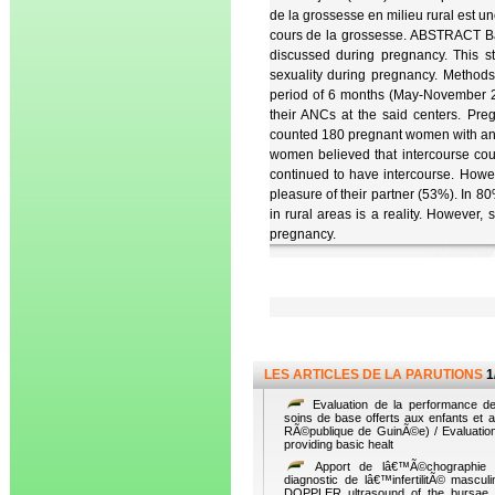
de la grossesse en milieu rural est u
cours de la grossesse. ABSTRACT Back
discussed during pregnancy. This s
sexuality during pregnancy. Methods:
period of 6 months (May-November 2
their ANCs at the said centers. Pr
counted 180 pregnant women with an a
women believed that intercourse coul
continued to have intercourse. Howev
pleasure of their partner (53%). In 
in rural areas is a reality. However
pregnancy.
LES ARTICLES DE LA PARUTIONS
1
Evaluation de la performance de
soins de base offerts aux enfants et 
RÃ©publique de GuinÃ©e) / Evaluation
providing basic healt
Apport de lâ€™Ã©chographie 
diagnostic de lâ€™infertilitÃ© mascu
DOPPLER ultrasound of the bursae in 