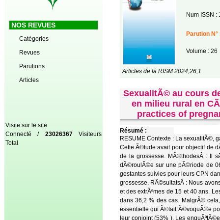
Num ISSN : 
NOS REVUES
Parution N° 
Catégories
Volume : 26
Revues
Parutions
Articles de la RISM 2024;26,1
Articles
SexualitÃ© au cours de
en milieu rural en C
practices of pregna
Visite sur le site
Résumé :
Connecté /
23026367
Visiteurs
RESUME Contexte : La sexualitÃ©, g
Total
Cette Ã©tude avait pour objectif de d
de la grossesse. MÃ©thodesÂ : Il 
dÃ©roulÃ©e sur une pÃ©riode de 06
gestantes suivies pour leurs CPN dan
grossesse. RÃ©sultatsÂ : Nous avon
et des extrÃªmes de 15 et 40 ans. Le
dans 36,2 % des cas. MalgrÃ© cela,
essentielle qui Ã©tait Ã©voquÃ©e pou
leur conjoint (53% ). Les enquÃªtÃ©