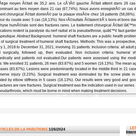
¢ge moyen Ã©tait de 35,2 ans. Le cÃ´tÃ© gauche Ã©tait atteint dans 26 cas 
minant au tiers moyen dans 21 cas (67,74%). Nous avons enregistrÃ© un cas de l
ment chirurgical Ã©tait dominÃ© par la plaque vissÃ©e chez 18 patients (58,06%
deur du coude avec 5 cas (16,13%). Nos rÃ©sultats Ã©taient trÃ¨s bons et bons 
physe humÃ©rale sont des fractures rares. Le traitement chirurgical Ã©tait lâ€™i
cations restent la paralysie du nerf radial et la pseudarthrose, quâ€™il faut gard
peutique. Abstract Background: humeral shaft fractures are a public health proble
s of surgical treatment of humeral shaft fractures. Methods: This was a prospective,
y 1, 2018 to December 31, 2021, involving 31 patients. Inclusion criteria: all adult p
d surgically, followed up, then evaluated. Non inclusion criteria: humeral sha
edically and patients not evaluated.Our patients were assessed using the modi
s: We enrolled 31 patients, 26 men (83.87%) and 5 women (16.13%). The mean age
cases (83.87%). Lesions were predominantly located in the middle third in 21 cas
 nerve injury (3.23%). Surgical treatment was dominated by the screw plate i
ted by elbow stiffness in 5 cases (16.13%). Our results were very good and go
fractures are rare fractures. Surgical treatment was the indication used in our series
eudarthrosis, which must be borne in mind when making treatment decisions.
LES
RTICLES DE LA PARUTIONS
1/26/2024
Inter