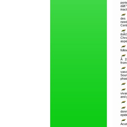
port
dâ€™
inact
des 
need
Cent
thÃ©
Chro
aspe
foll
Ã 15
from
vasc
Sour
phas
viva
and 
don
epid
Acut