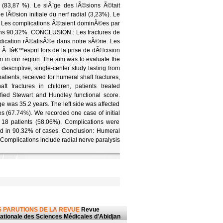
(83,87 %). Le siÃ¨ge des lÃ©sions Ã©tait
Ã©sion initiale du nerf radial (3,23%). Le
). Les complications Ã©taient dominÃ©es par
dans 90,32%. CONCLUSION : Les fractures de
ndication rÃ©alisÃ©e dans notre sÃ©rie. Les
er Ã lâ€™esprit lors de la prise de dÃ©cision
m in our region. The aim was to evaluate the
 descriptive, single-center study lasting from
atients, received for humeral shaft fractures,
ft fractures in children, patients treated
fied Stewart and Hundley functional score.
 was 35.2 years. The left side was affected
es (67.74%). We recorded one case of initial
n 18 patients (58.06%). Complications were
od in 90.32% of cases. Conclusion: Humeral
. Complications include radial nerve paralysis
 PARUTIONS DE LA REVUE
Revue
nationale des Sciences Médicales d'Abidjan