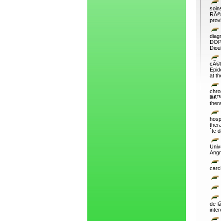
soin
RÃ©p
prov
diag
DOPP
Diou
cÃ©t
Epid
at t
chr
lâ€™
ther
hosp
ther
´te 
Univ
Angr
carc
de l
inte