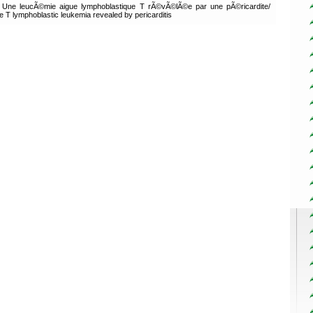
Une leucÃ©mie aigue lymphoblastique T rÃ©vÃ©lÃ©e par une pÃ©ricardite/
e T lymphoblastic leukemia revealed by pericarditis