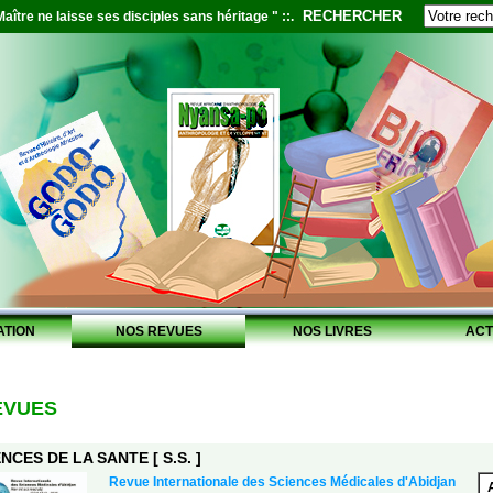
RECHERCHER
aître ne laisse ses disciples sans héritage " ::.
ATION
NOS REVUES
NOS LIVRES
ACT
EVUES
NCES DE LA SANTE [ S.S. ]
Revue Internationale des Sciences Médicales d'Abidjan