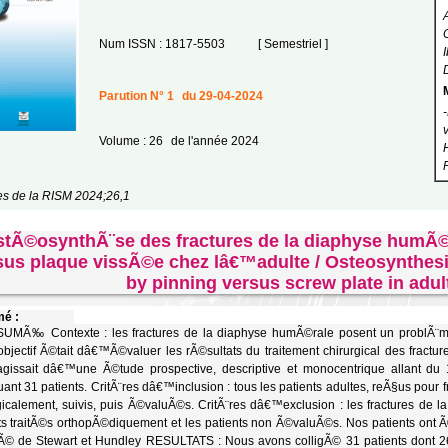
Num ISSN : 1817-5503
[ Semestriel ]
Parution N° 1
du 29-04-2024
Volume : 26
de l'année 2024
les de la RISM 2024;26,1
tÃ©osynthÃ¨se des fractures de la diaphyse humÃ
sus plaque vissÃ©e chez lâ€™adulte / Osteosynthesis
by pinning versus screw plate in adul
é :
MÃ‰ Contexte : les fractures de la diaphyse humÃ©rale posent un problÃ¨me
jectif Ã©tait dâ€™Ã©valuer les rÃ©sultats du traitement chirurgical des fractu
gissait dâ€™une Ã©tude prospective, descriptive et monocentrique allant d
uant 31 patients. CritÃ¨res dâ€™inclusion : tous les patients adultes, reÃ§us pour
gicalement, suivis, puis Ã©valuÃ©s. CritÃ¨res dâ€™exclusion : les fractures de
ts traitÃ©s orthopÃ©diquement et les patients non Ã©valuÃ©s. Nos patients ont 
Ã© de Stewart et Hundley RESULTATS : Nous avons colligÃ© 31 patients dont 