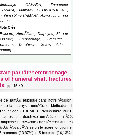
Abdoulaye CAMARA, Fatoumata
CAMARA, Mamady DOUKOURÃ‰,
Ibrahima Sory CAMARA, Hawa Lamarana
DIALLO
Mots Clés
-Fracture; -HumÃ©rus; -Diaphyse; -Plaque
vissÃ©e; -Embrochage, -Fracture; -
Humerus; -Diaphysis; -Screw plate; -
Pinning
©rale par lâ€™embrochage
 of humeral shaft fractures
ts
pp. 45-49.
 de santÃ© publique dans notre rÃ©gion.
res de la diaphyse humÃ©rale. Methodes : Il
u 1er janvier 2018 au 31 dÃ©cembre 2021,
 fractures de la diaphyse humÃ©rale, traitÃ©s
 la diaphyse humÃ©rale chez lâ€™enfant, les
Ã©tÃ© Ã©valuÃ©s selon le score fonctionnel
26 hommes (83,87%) et 5 femmes (16,13%).