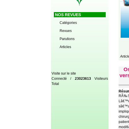
NOS REVUES
Catégories
Revues
Parutions
Articles
Artic
Os
Visite sur le site
ver
Connecté /
23023613
Visiteurs
Total
Résum
RÃ‰SU
Lâ€™ob
sâ€™a
impliq
chirur
patien
modifi