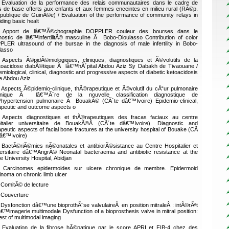
Evaluation de la performance des relais communautaires dans le cadre de
s de base offerts aux enfants et aux femmes enceintes en milieu rural (RÃ©p.
ublique de GuinÃ©e) / Evaluation of the performance of community relays in
iding basic healt
Apport de lâ€™Ã©chographie DOPPLER couleur des bourses dans le
nostic de lâ€™infertilitÃ© masculine Ã Bobo-Dioulasso Contribution of color
LER ultrasound of the bursae in the diagnosis of male infertility in Bobo-
lasso
Aspects Ã©pidÃ©miologiques, cliniques, diagnostiques et Ã©volutifs de la
oacidose diabÃ©tique Ã lâ€™hÃ´pital Abdou Aziz Sy Dabakh de Tivaouane /
emiological, clinical, diagnostic and progressive aspects of diabetic ketoacidosis
he Abdou Aziz
Aspects Ã©pidemio-clinique, thÃ©rapeutique et Ã©volutif du cÅ“ur pulmonaire
onique Ã lâ€™Ã¨re de la nouvelle classification diagnostique de
hypertension pulmonaire Ã BouakÃ© (CÃ´te dâ€™Ivoire) Epidemio-clinical,
apeutic and outcome aspects o
Aspects diagnostiques et thÃ©rapeutiques des fracas faciaux au centre
italier universitaire de BouakÃ©Â (CÃ´te dâ€™Ivoire). Diagnostic and
apeutic aspects of facial bone fractures at the university hospital of Bouake (CÃ
dâ€™Ivoire)
BactÃ©riÃ©mies nÃ©onatales et antibiorÃ©sistance au Centre Hospitalier et
ersitaire dâ€™AngrÃ© Neonatal bacteraemia and antibiotic resistance at the
e University Hospital, Abidjan
Carcinomes epidermoides sur ulcere chronique de membre. Epidermoid
inoma on chronic limb ulcer
ComitÃ© de lecture
Couverture
Dysfonction dâ€™une bioprothÃ¨se valvulaireÂ en position mitraleÂ : intÃ©rÃªt
â€™imagerie multimodale Dysfunction of a bioprosthesis valve in mitral position:
rest of multimodal imaging
Evaluation de la fibrose hÃ©patique par le score APRI et FIB-4 chez des