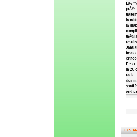
Lâ€™Ã
prÃ©do
traite
la rai
la dia
compli
thÃ©ra
result
Januar
treate
orthop
Result
in 26 
radial
domina
shaft 
and ps
LES A