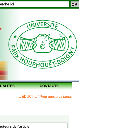
UALITES
CONTACTS
.::. EDUCI .::. " Pour que, plus jamais, un Maître ne laisse ses disciples sans 
Auteurs de l'article