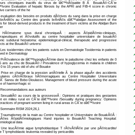
eurs chroniques inactifs du virus de lâ€™hÃ©patite B Ã BouakÃ©-CÃ´te
Ivoire Evaluation of hepatic fibrosis by the APRI and FIB-4 score in chronic
ive carriers of the he
evaluation des besoins en produits dÃ©rives du sang dans la prise en charge
brÃ»lÃ©s au Centre des grands brÃ»lÃ©s dâ€™abidjan Assessment of the
s for blood-derived products in the treatment of burn victims at the Abidjan Burn
er
HÃ©matome sous dural chroniqueÂ : aspects Ã©pidÃ©mio-cliniques,
rapeutiques et Ã©volutifs au centre hospitalier universitaire de bouakÃ©
nic subdural hematoma: epidemiological-clinical, therapeutic and progressive
cts at the BouakÃ© universi
Les toxidermies chez les patients suivis en Dermatologie Toxidermia in patients
owed in Dermatology
PrÃ©valence de lâ€™hypoglycÃ©mie dans le paludisme chez les enfants de 0
 ans au chu de BouakÃ© / Prevalence of hypoglycemia in malaria in children
 0 to 15 years old of uhc of Bouake
Prise en charge de la pression artÃ©rielle Ã la phase aiguÃ« des accidents
ulaires cÃ©rÃ©braux hÃ©morragiques au Centre Hospitalier Universitaire
Ã´ Sanou de Bobo-Dioulasso. Management of blood pressure during the acute
e of haemorrhagic st
Recommandations aux auteurs
SexualitÃ© au cours de la grossesseÂ : Opinions et pratiques des gestantes
nt en milieu rural en CÃ´te dâ€™Ivoire /Sexuality during pregnancy: Opinions
practices of pregnant women living in rural areas in CÃ´te dâ€™Ivoire
Sommaire RISM 2024;26,1
Traumatismes de la main au Centre hospitalier et Universitaire de BouakÃ©Â :
nÃ©es Ã©pidÃ©miologiques Hand injuries to BouakÃ© Teaching Hospital:
emiological data
Une leucÃ©mie aigue lymphoblastique T rÃ©vÃ©lÃ©e par une pÃ©ricardite/
e T lymphoblastic leukemia revealed by pericarditis