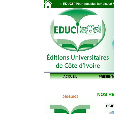
.:: EDUCI " Pour que, plus jamais, un M
ACCUEIL
PRESENT
NOS R
06/08/2026
SCIE