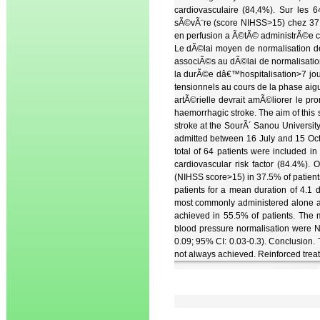
cardiovasculaire (84,4%). Sur les
sÃ©vÃ¨re (score NIHSS>15) chez 37,
en perfusion a Ã©tÃ© administrÃ©e che
Le dÃ©lai moyen de normalisation de 
associÃ©s au dÃ©lai de normalisation
la durÃ©e dâ€™hospitalisation>7 jour
tensionnels au cours de la phase aig
artÃ©rielle devrait amÃ©liorer le p
haemorrhagic stroke. The aim of this
stroke at the SourÃ´ Sanou University
admitted between 16 July and 15 Oct
total of 64 patients were included 
cardiovascular risk factor (84.4%)
(NIHSS score>15) in 37.5% of patients
patients for a mean duration of 4.1 
most commonly administered alone a
achieved in 55.5% of patients. The 
blood pressure normalisation were 
0.09; 95% CI: 0.03-0.3). Conclusion.
not always achieved. Reinforced trea