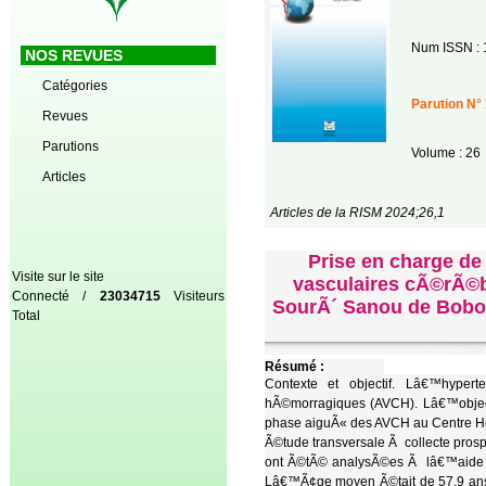
Num ISSN : 
NOS REVUES
Catégories
Parution N° 
Revues
Parutions
Volume : 26
Articles
Articles de la RISM 2024;26,1
Prise en charge de
Visite sur le site
vasculaires cÃ©rÃ©b
Connecté /
23034715
Visiteurs
SourÃ´ Sanou de Bobo-
Total
Résumé :
Contexte et objectif. Lâ€™hyperte
hÃ©morragiques (AVCH). Lâ€™objecti
phase aiguÃ« des AVCH au Centre Ho
Ã©tude transversale Ã collecte prosp
ont Ã©tÃ© analysÃ©es Ã lâ€™aide du 
Lâ€™Ã¢ge moyen Ã©tait de 57,9 ans. L