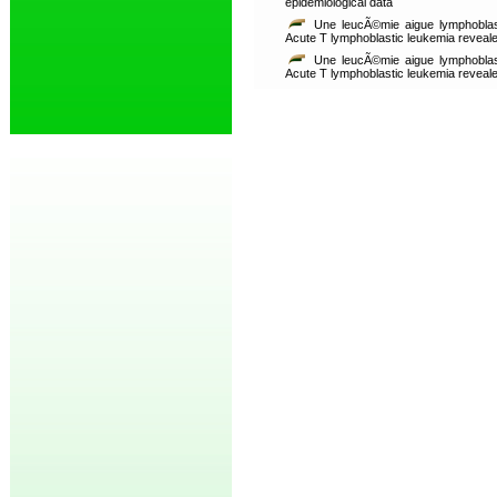
epidemiological data
Une leucÃ©mie aigue lymphoblas
Acute T lymphoblastic leukemia revealed
Une leucÃ©mie aigue lymphoblas
Acute T lymphoblastic leukemia revealed