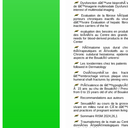
Dysfonction dâ€™une bioprothÃ¨se 
de lâ€™imagerie multimodale Dysfunction
interest of multimodal imaging
Evaluation de la fibrose hÃ©pat
porteurs chroniques inactifs du v
dâ€™Ivoire Evaluation of hepatic fibr
inactive carriers of the he
evaluation des besoins en produi
des brÃ»lÃ©s au Centre des grands
needs for blood-derived products in the
Center
HÃ©matome sous dural chroni
thÃ©rapeutiques et Ã©volutifs au ce
Chronic subdural hematoma: epidemiolo
aspects at the BouakÃ© universi
Les toxidermies chez les patients 
followed in Dermatology
OstÃ©osynthÃ¨se des fract
lâ€™embrochage versus plaque viss
humeral shaft fractures by pinning vers
PrÃ©valence de lâ€™hypoglycÃ©mi
Ã 15 ans au chu de BouakÃ© / Prevale
from 0 to 15 years old of uhc of Bouake
Recommandations aux auteurs
SexualitÃ© au cours de la grosse
vivant en milieu rural en CÃ´te dâ€™I
and practices of pregnant women living 
Sommaire RISM 2024;26,1
Traumatismes de la main au Centre
donnÃ©es Ã©pidÃ©miologiques Hand 