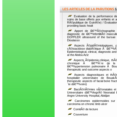
LES ARTICLES DE LA PARUTIONS
1
Evaluation de la performance de
soins de base offerts aux enfants et 
RÃ©publique de GuinÃ©e) / Evaluation
providing basic healt
Apport de lâ€™Ã©chographie 
diagnostic de lâ€™infertilitÃ© mascu
DOPPLER ultrasound of the bursae in 
Dioulasso
Aspects Ã©pidÃ©miologiques, cli
cÃ©toacidose diabÃ©tique Ã lâ€™hÃ´
Epidemiological, clinical, diagnostic an
at the Abdou Aziz
Aspects Ã©pidemio-clinique, thÃ©
chronique Ã lâ€™Ã¨re de la nou
lâ€™hypertension pulmonaire Ã Boua
therapeutic and outcome aspects o
Aspects diagnostiques et thÃ©r
hospitalier universitaire de Boua
therapeutic aspects of facial bone frac
´te dâ€™Ivoire)
BactÃ©riÃ©mies nÃ©onatales et a
Universitaire dâ€™AngrÃ© Neonatal ba
Angre University Hospital, Abidjan
Carcinomes epidermoides sur 
carcinoma on chronic limb ulcer
ComitÃ© de lecture
Couverture