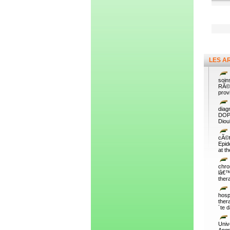
LES A
soin
RÃ©p
prov
diag
DOPP
Diou
cÃ©t
Epid
at t
chr
lâ€™
ther
hosp
ther
´te 
Univ