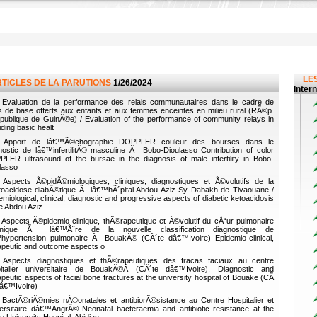
LES
RTICLES DE LA PARUTIONS
1/26/2024
Inter
Evaluation de la performance des relais communautaires dans le cadre de
s de base offerts aux enfants et aux femmes enceintes en milieu rural (RÃ©p.
ublique de GuinÃ©e) / Evaluation of the performance of community relays in
iding basic healt
Apport de lâ€™Ã©chographie DOPPLER couleur des bourses dans le
nostic de lâ€™infertilitÃ© masculine Ã Bobo-Dioulasso Contribution of color
LER ultrasound of the bursae in the diagnosis of male infertility in Bobo-
lasso
Aspects Ã©pidÃ©miologiques, cliniques, diagnostiques et Ã©volutifs de la
oacidose diabÃ©tique Ã lâ€™hÃ´pital Abdou Aziz Sy Dabakh de Tivaouane /
emiological, clinical, diagnostic and progressive aspects of diabetic ketoacidosis
he Abdou Aziz
Aspects Ã©pidemio-clinique, thÃ©rapeutique et Ã©volutif du cÅ“ur pulmonaire
onique Ã lâ€™Ã¨re de la nouvelle classification diagnostique de
hypertension pulmonaire Ã BouakÃ© (CÃ´te dâ€™Ivoire) Epidemio-clinical,
apeutic and outcome aspects o
Aspects diagnostiques et thÃ©rapeutiques des fracas faciaux au centre
italier universitaire de BouakÃ©Â (CÃ´te dâ€™Ivoire). Diagnostic and
apeutic aspects of facial bone fractures at the university hospital of Bouake (CÃ
dâ€™Ivoire)
BactÃ©riÃ©mies nÃ©onatales et antibiorÃ©sistance au Centre Hospitalier et
ersitaire dâ€™AngrÃ© Neonatal bacteraemia and antibiotic resistance at the