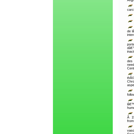
Angr
carc
de l
inte
port
dâ€™
inact
des 
need
Cent
thÃ©
Chro
aspe
foll
lâ€™
hume
Ã 15
from
vasc