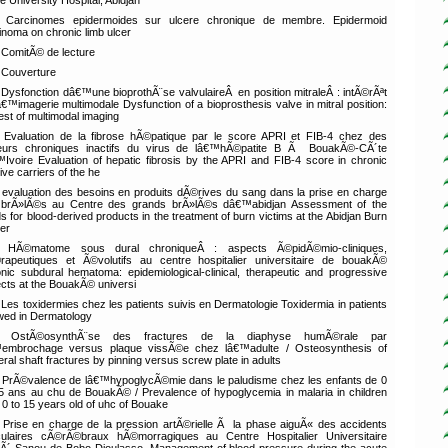
e University Hospital, Abidjan
Carcinomes epidermoides sur ulcere chronique de membre. Epidermoid
inoma on chronic limb ulcer
ComitÃ© de lecture
Couverture
Dysfonction dâ€™une bioprothÃ¨se valvulaireÂ en position mitraleÂ : intÃ©rÃªt
â€™imagerie multimodale Dysfunction of a bioprosthesis valve in mitral position:
rest of multimodal imaging
Evaluation de la fibrose hÃ©patique par le score APRI et FIB-4 chez des
eurs chroniques inactifs du virus de lâ€™hÃ©patite B Ã BouakÃ©-CÃ´te
Ivoire Evaluation of hepatic fibrosis by the APRI and FIB-4 score in chronic
ive carriers of the he
evaluation des besoins en produits dÃ©rives du sang dans la prise en charge
brÃ»lÃ©s au Centre des grands brÃ»lÃ©s dâ€™abidjan Assessment of the
s for blood-derived products in the treatment of burn victims at the Abidjan Burn
er
HÃ©matome sous dural chroniqueÂ : aspects Ã©pidÃ©mio-cliniques,
rapeutiques et Ã©volutifs au centre hospitalier universitaire de bouakÃ©
nic subdural hematoma: epidemiological-clinical, therapeutic and progressive
cts at the BouakÃ© universi
Les toxidermies chez les patients suivis en Dermatologie Toxidermia in patients
owed in Dermatology
OstÃ©osynthÃ¨se des fractures de la diaphyse humÃ©rale par
embrochage versus plaque vissÃ©e chez lâ€™adulte / Osteosynthesis of
ral shaft fractures by pinning versus screw plate in adults
PrÃ©valence de lâ€™hypoglycÃ©mie dans le paludisme chez les enfants de 0
 ans au chu de BouakÃ© / Prevalence of hypoglycemia in malaria in children
 0 to 15 years old of uhc of Bouake
Prise en charge de la pression artÃ©rielle Ã la phase aiguÃ« des accidents
ulaires cÃ©rÃ©braux hÃ©morragiques au Centre Hospitalier Universitaire