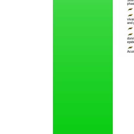
Sour
phas
viva
and 
don
epid
Acut