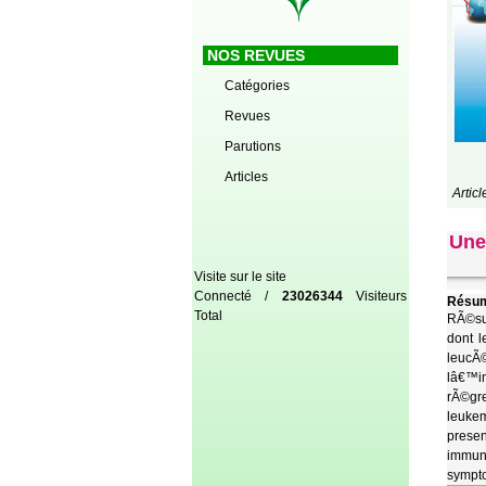
NOS REVUES
Catégories
Revues
Parutions
Articles
Artic
Une
Visite sur le site
Connecté /
23026344
Visiteurs
Résum
Total
RÃ©sum
dont l
leucÃ
lâ€™im
rÃ©gr
leukem
presen
immuno
sympt