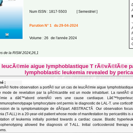
Num ISSN : 1817-5503
[ Semestriel ]
Parution N° 1
du 29-04-2024
Volume : 26
de l'année 2024
les de la RISM 2024;26,1
 leucÃ©mie aigue lymphoblastique T rÃ©vÃ©lÃ©e par
lymphoblastic leukemia revealed by perica
é :
Ã© Notre observation a portÃ© sur un cas de leucÃ©mie aigue lymphoblastique
e mode de revelation par la pÃ©ricardite est un mode inhabituel. La raretÃ© 
©mie a dâ€™abord orientÃ© vers une cause cardiaque. Lâ€™hyperleucoc
munophenotypage lymphocytaire ont permis le diagnostic de LAL-T. une cortico
ession de la symptomatologie de dÃ©part. ABSTRACTÂ Our observation focused
ia (T-ALL) in a 20-year-old patient whose mode of manifestation by pericarditis is a
tation of leukemia initially pointed towards a cardiac cause. Blastic hyperl
phenotyping allowed the diagnosis of T-ALL. Initial corticosteroid therapy was
oms.