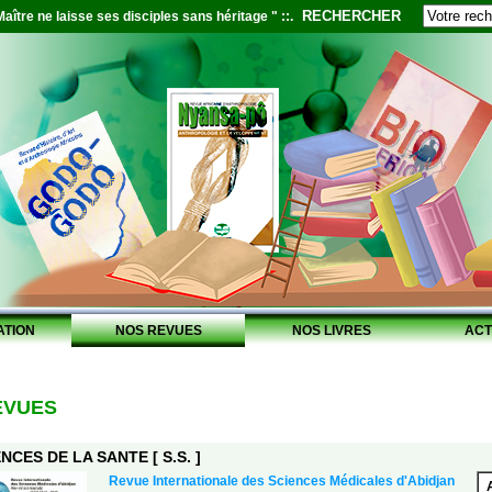
RECHERCHER
aître ne laisse ses disciples sans héritage " ::.
ATION
NOS REVUES
NOS LIVRES
ACT
EVUES
NCES DE LA SANTE [ S.S. ]
Revue Internationale des Sciences Médicales d'Abidjan