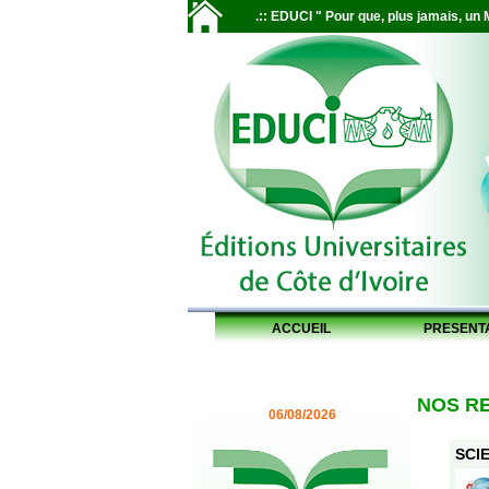
.:: EDUCI " Pour que, plus jamais, un M
ACCUEIL
PRESENT
NOS R
06/08/2026
SCIE