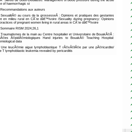
Ã´ Sanou de Bobo-Dioulasso. Management of blood pressure during the acute
e of haemorrhagic st
Recommandations aux auteurs
SexualitÃ© au cours de la grossesseÂ : Opinions et pratiques des gestantes
nt en milieu rural en CÃ´te dâ€™Ivoire /Sexuality during pregnancy: Opinions
practices of pregnant women living in rural areas in CÃ´te dâ€™Ivoire
Sommaire RISM 2024;26,1
Traumatismes de la main au Centre hospitalier et Universitaire de BouakÃ©Â :
nÃ©es Ã©pidÃ©miologiques Hand injuries to BouakÃ© Teaching Hospital:
emiological data
Une leucÃ©mie aigue lymphoblastique T rÃ©vÃ©lÃ©e par une pÃ©ricardite/
e T lymphoblastic leukemia revealed by pericarditis