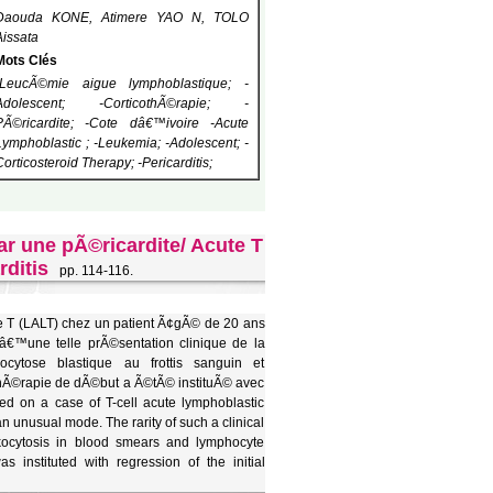
Daouda KONE, Atimere YAO N, TOLO
Aissata
Mots Clés
-LeucÃ©mie aigue lymphoblastique; -
Adolescent; -CorticothÃ©rapie; -
PÃ©ricardite; -Cote dâ€™ivoire -Acute
Lymphoblastic ; -Leukemia; -Adolescent; -
Corticosteroid Therapy; -Pericarditis;
 une pÃ©ricardite/ Acute T
rditis
pp. 114-116.
 T (LALT) chez un patient Ã¢gÃ© de 20 ans
dâ€™une telle prÃ©sentation clinique de la
ytose blastique au frottis sanguin et
thÃ©rapie de dÃ©but a Ã©tÃ© instituÃ© avec
 on a case of T-cell acute lymphoblastic
n unusual mode. The rarity of such a clinical
eukocytosis in blood smears and lymphocyte
 instituted with regression of the initial