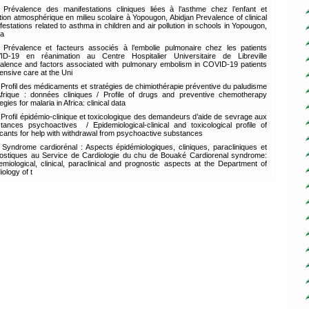
Prévalence des manifestations cliniques liées à l’asthme chez l’enfant et
ution atmosphérique en milieu scolaire à Yopougon, Abidjan Prevalence of clinical
festations related to asthma in children and air pollution in schools in Yopougon,
ja
Prévalence et facteurs associés à l’embolie pulmonaire chez les patients
D-19 en réanimation au Centre Hospitalier Universitaire de Libreville
alence and factors associated with pulmonary embolism in COVID-19 patients
tensive care at the Uni
Profil des médicaments et stratégies de chimiothérapie préventive du paludisme
frique : données cliniques / Profile of drugs and preventive chemotherapy
egies for malaria in Africa: clinical data
Profil épidémio-clinique et toxicologique des demandeurs d’aide de sevrage aux
tances psychoactives / Epidemiological-clinical and toxicological profile of
icants for help with withdrawal from psychoactive substances
Syndrome cardiorénal : Aspects épidémiologiques, cliniques, paracliniques et
ostiques au Service de Cardiologie du chu de Bouaké Cardiorenal syndrome:
emiological, clinical, paraclinical and prognostic aspects at the Department of
iology of t