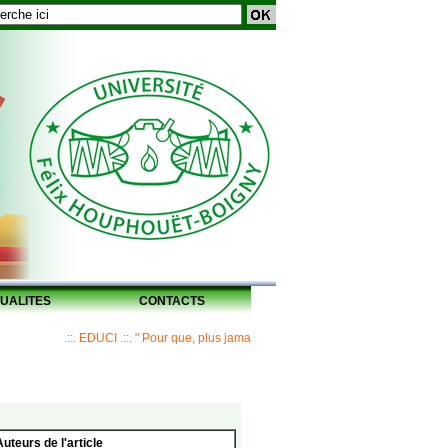
UALITES
CONTACTS
.::. EDUCI .::. " Pour que, plus jamais, un Maître ne laisse ses disciples sans
Auteurs de l'article