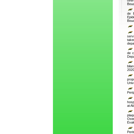
over
Boua
de B
Epid
Boua
serv
take
depa
de c
Depa
bila
2020
prop
Univ
Peri
hosp
at A
plaq
Oste
Eval
Peri