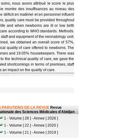
soins, nous avons attribué le score le plus
gie montre des insuffisances au niveau des
e déficit en matériel et en personnel influent
ths, quality care must be provided throughout
f life and when newborns are ill or low birth
rn care according to WHO standards. Methods.
 staff and equipment of the neonatology unit.
bined, we obtained an overall score of 57%,
cal quality of care offered to newborns. The
% nurses and 19.05% housekeepers. There was
o the technical quality of care, we gave the
led shortcomings in terms of premises, staff
s an impact on the quality of care.
 PARUTIONS DE LA REVUE
Revue
nationale des Sciences Médicales d'Abidjan
1 - Volume [ 28 ] - Annee [ 2026 ]
1 - Volume [ 22 ] - Annee [ 2020 ]
1 - Volume [ 21 ] - Annee [ 2019 ]