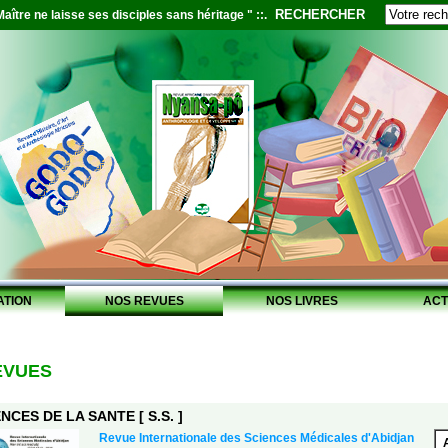
RECHERCHER
aître ne laisse ses disciples sans héritage " ::.
ATION
NOS REVUES
NOS LIVRES
ACT
EVUES
NCES DE LA SANTE [ S.S. ]
Revue Internationale des Sciences Médicales d'Abidjan