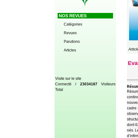
NOS REVUES
Catégories
Revues
Parutions
Artic
Articles
Eva
Visite sur le site
Connecté /
23034187
Visiteurs
Résum
Total
Résumé
contin
nouvea
cadre 
observ
struct
dont 6
nés. L
d’infi