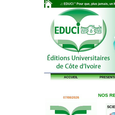
.:: EDUCI " Pour que, plus jamais, un M
ACCUEIL
PRESENT
NOS R
07/08/2026
SCIE