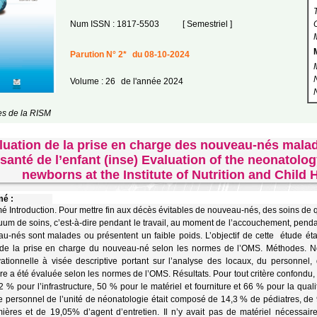
Num ISSN : 1817-5503
[ Semestriel ]
Parution N° 2*
du 08-10-2024
Volume : 26
de l'année 2024
les de la RISM
luation de la prise en charge des nouveau-nés malades
santé de l’enfant (inse) Evaluation of the neonatology
newborns at the Institute of Nutrition and Child 
é :
 Introduction. Pour mettre fin aux décès évitables de nouveau-nés, des soins de qu
uum de soins, c’est-à-dire pendant le travail, au moment de l’accouchement, penda
u-nés sont malades ou présentent un faible poids. L’objectif de cette étude étai
de la prise en charge du nouveau-né selon les normes de l’OMS. Méthodes. No
ationnelle à visée descriptive portant sur l’analyse des locaux, du personnel,
ure a été évaluée selon les normes de l’OMS. Résultats. Pour tout critère confond
2 % pour l’infrastructure, 50 % pour le matériel et fourniture et 66 % pour la qua
e personnel de l’unité de néonatologie était composé de 14,3 % de pédiatres, d
rmières et de 19,05% d’agent d’entretien. Il n’y avait pas de matériel nécessa