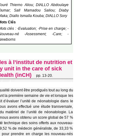
Touré Thierno Aliou; DIALLO Abdoulaye
Oumar; Sall Mamadou Saliou; Diaby
Maka; Diallo Ismaïla Kouba; DIALLO Sory
Mots Clés
Mots clés : -Evaluation; -Prise en charge; -
Nouveau-né -Assessment; -Care; -
Newborns
 à l’institut de nutrition et
 unit in the care of sick
Health (inCH)
pp. 13-20.
alité doivent être prodigués tout au long du
nt la première semaine de vie et lorsque les
t d’évaluer l’unité de néonatologie dans le
us avons effectué une étude transversale,
 du matériel de l’unité de néonatologie. La
u, nous avons obtenu un score global de 57 %
lité technique des soins offerts aux nouveau-
e 9,52 % de médecin généraliste, de 33,33 %
ire pour prendre en charge les nouveau-nés