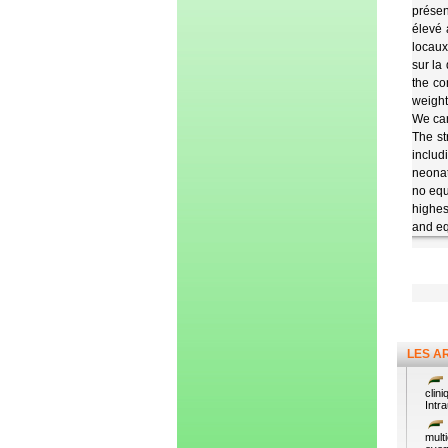
présen
élevé 
locaux
sur la
the co
weight
We car
The st
includ
neonat
no equ
highes
and eq
LES A
clin
Intr
mult