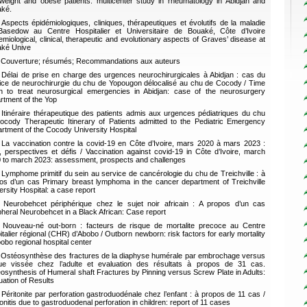
weight and obese patients: multicenter study in rheumatology in Abidjan and
ké.
Aspects épidémiologiques, cliniques, thérapeutiques et évolutifs de la maladie
asedow au Centre Hospitalier et Universitaire de Bouaké, Côte d’Ivoire
emiological, clinical, therapeutic and evolutionary aspects of Graves’ disease at
ké Unive
Couverture; résumés; Recommandations aux auteurs
Délai de prise en charge des urgences neurochirurgicales à Abidjan : cas du
ice de neurochirurgie du chu de Yopougon délocalisé au chu de Cocody / Time
n to treat neurosurgical emergencies in Abidjan: case of the neurosurgery
rtment of the Yop
Itinéraire thérapeutique des patients admis aux urgences pédiatriques du chu
ocody Therapeutic Itinerary of Patients admitted to the Pediatric Emergency
rtment of the Cocody University Hospital
La vaccination contre la covid-19 en Côte d’Ivoire, mars 2020 à mars 2023 :
n, perspectives et défis / Vaccination against covid-19 in Côte d’Ivoire, march
 to march 2023: assessment, prospects and challenges
Lymphome primitif du sein au service de cancérologie du chu de Treichville : à
os d’un cas Primary breast lymphoma in the cancer department of Treichville
ersity Hospital: a case report
Neurobehcet périphérique chez le sujet noir africain : A propos d’un cas
pheral Neurobehcet in a Black African: Case report
Nouveau-né out-born : facteurs de risque de mortalite precoce au Centre
italier régional (CHR) d’Abobo / Outborn newborn: risk factors for early mortality
bobo regional hospital center
Ostéosynthèse des fractures de la diaphyse humérale par embrochage versus
ue vissée chez l’adulte et evaluation des résultats à propos de 31 cas.
osynthesis of Humeral shaft Fractures by Pinning versus Screw Plate in Adults:
uation of Results
Péritonite par perforation gastroduodénale chez l’enfant : à propos de 11 cas /
tonitis due to gastroduodenal perforation in children: report of 11 cases