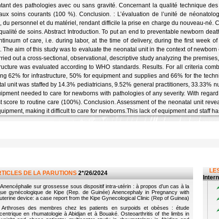
tant des pathologies avec ou sans gravité. Concernant la qualité technique des 
aux soins courants (100 %). Conclusion. : L’évaluation de l’unité de néonatolo
, du personnel et du matériel, rendant difficile la prise en charge du nouveau-né. C
 qualité de soins. Abstract Introduction. To put an end to preventable newborn dea
ntinuum of care, i.e. during labor, at the time of delivery, during the first week o
. The aim of this study was to evaluate the neonatal unit in the context of newbo
ried out a cross-sectional, observational, descriptive study analyzing the premises,
ructure was evaluated according to WHO standards. Results. For all criteria com
ing 62% for infrastructure, 50% for equipment and supplies and 66% for the techni
al unit was staffed by 14.3% pediatricians, 9.52% general practitioners, 33.33
ipment needed to care for newborns with pathologies of any severity. With regard t
t score to routine care (100%). Conclusion. Assessment of the neonatal unit revea
uipment, making it difficult to care for newborns.This lack of equipment and staff ha
LES
RTICLES DE LA PARUTIONS
2*/26/2024
Inter
Anencéphalie sur grossesse sous dispositif intra-utérin : à propos d’un cas à la
ique gynécologique de Kipe (Rep. de Guinée) Anencephaly in Pregnancy with
auterine device: a case report from the Kipe Gynecological Clinic (Rep of Guinea)
Arthroses des membres chez les patients en surpoids et obèses : étude
icentrique en rhumatologie à Abidjan et à Bouaké. Osteoarthritis of the limbs in