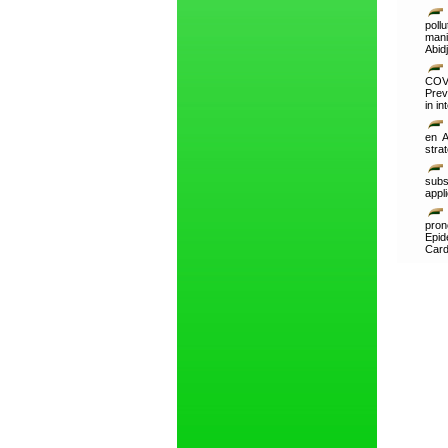
poll
mani
Abid
COVI
Prev
in in
en A
strat
subs
appl
pron
Epid
Card