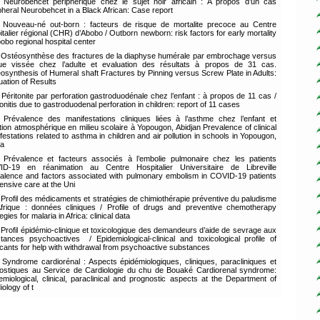
Neurobehcet périphérique chez le sujet noir africain : A propos d’un cas
pheral Neurobehcet in a Black African: Case report
Nouveau-né out-born : facteurs de risque de mortalite precoce au Centre
italier régional (CHR) d’Abobo / Outborn newborn: risk factors for early mortality
bobo regional hospital center
Ostéosynthèse des fractures de la diaphyse humérale par embrochage versus
ue vissée chez l’adulte et evaluation des résultats à propos de 31 cas.
osynthesis of Humeral shaft Fractures by Pinning versus Screw Plate in Adults:
uation of Results
Péritonite par perforation gastroduodénale chez l’enfant : à propos de 11 cas /
tonitis due to gastroduodenal perforation in children: report of 11 cases
Prévalence des manifestations cliniques liées à l’asthme chez l’enfant et
ution atmosphérique en milieu scolaire à Yopougon, Abidjan Prevalence of clinical
festations related to asthma in children and air pollution in schools in Yopougon,
ja
Prévalence et facteurs associés à l’embolie pulmonaire chez les patients
D-19 en réanimation au Centre Hospitalier Universitaire de Libreville
alence and factors associated with pulmonary embolism in COVID-19 patients
tensive care at the Uni
Profil des médicaments et stratégies de chimiothérapie préventive du paludisme
frique : données cliniques / Profile of drugs and preventive chemotherapy
egies for malaria in Africa: clinical data
Profil épidémio-clinique et toxicologique des demandeurs d’aide de sevrage aux
tances psychoactives / Epidemiological-clinical and toxicological profile of
icants for help with withdrawal from psychoactive substances
Syndrome cardiorénal : Aspects épidémiologiques, cliniques, paracliniques et
ostiques au Service de Cardiologie du chu de Bouaké Cardiorenal syndrome:
emiological, clinical, paraclinical and prognostic aspects at the Department of
iology of t