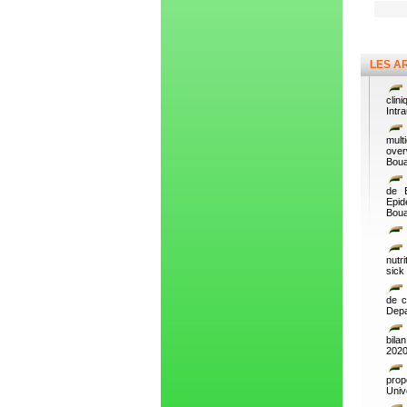
LES A
clin
Intr
mult
over
Boua
de B
Epid
Boua
nutr
sick
de c
Depa
bila
2020
prop
Univ