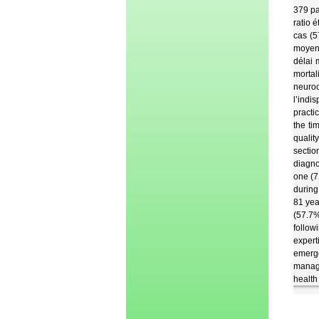
379 pa
ratio 
cas (5
moyenn
délai 
morta
neuroc
l’indi
practi
the ti
qualit
sectio
diagno
one (7
during
81 yea
(57.7%
follow
expert
emerge
manage
health