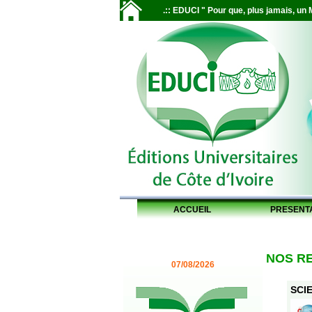
.:: EDUCI " Pour que, plus jamais, un M
ACCUEIL
PRESENT
NOS R
07/08/2026
SCIE