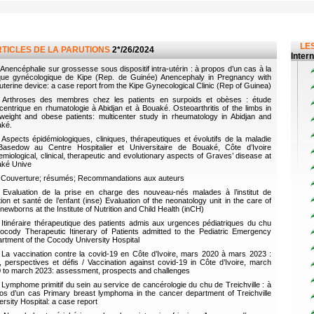
LES
RTICLES DE LA PARUTIONS
2*/26/2024
Inter
Anencéphalie sur grossesse sous dispositif intra-utérin : à propos d’un cas à la
ique gynécologique de Kipe (Rep. de Guinée) Anencephaly in Pregnancy with
auterine device: a case report from the Kipe Gynecological Clinic (Rep of Guinea)
Arthroses des membres chez les patients en surpoids et obèses : étude
icentrique en rhumatologie à Abidjan et à Bouaké. Osteoarthritis of the limbs in
weight and obese patients: multicenter study in rheumatology in Abidjan and
ké.
Aspects épidémiologiques, cliniques, thérapeutiques et évolutifs de la maladie
asedow au Centre Hospitalier et Universitaire de Bouaké, Côte d’Ivoire
emiological, clinical, therapeutic and evolutionary aspects of Graves’ disease at
ké Unive
Couverture; résumés; Recommandations aux auteurs
Evaluation de la prise en charge des nouveau-nés malades à l’institut de
ition et santé de l’enfant (inse) Evaluation of the neonatology unit in the care of
 newborns at the Institute of Nutrition and Child Health (inCH)
Itinéraire thérapeutique des patients admis aux urgences pédiatriques du chu
ocody Therapeutic Itinerary of Patients admitted to the Pediatric Emergency
rtment of the Cocody University Hospital
La vaccination contre la covid-19 en Côte d’Ivoire, mars 2020 à mars 2023 :
n, perspectives et défis / Vaccination against covid-19 in Côte d’Ivoire, march
 to march 2023: assessment, prospects and challenges
Lymphome primitif du sein au service de cancérologie du chu de Treichville : à
os d’un cas Primary breast lymphoma in the cancer department of Treichville
ersity Hospital: a case report