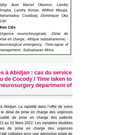
Djiby Jean Marcel Okamon, Landry
Drogba, Landry Konan, Wilfred Meuga,
Mahamadou Coulibaly, Dominique Oka
N’dri
Mots Clés
-Urgence neurochirurgicale; -Délai de
prise en charge; -Afrique subsaharienne; -
Neurosurgical emergency; -Time-lapse of
management; -Subsaharan Africa
s à Abidjan : cas du service
u de Cocody / Time taken to
e neurosurgery department of
à Abidjan. La rapidité dans l’offre de soins
er le délai de prise en charge des urgences
 qualité de prise en charge des patients
021 au 31 Mars 2022. Les variables étudiées
élais de prise en charge des urgences
t été colligées pour une admission totale de