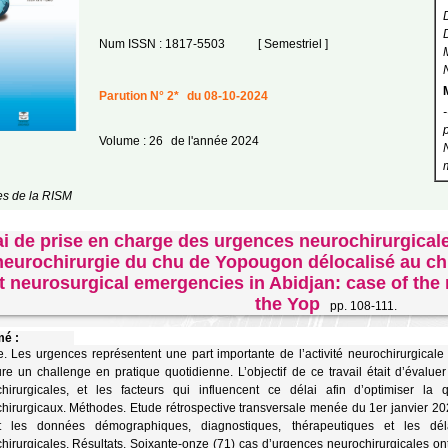
Num ISSN : 1817-5503
[ Semestriel ]
Parution N° 2*
du 08-10-2024
Volume : 26
de l'année 2024
les de la RISM
ai de prise en charge des urgences neurochirurgicale
neurochirurgie du chu de Yopougon délocalisé au ch
at neurosurgical emergencies in Abidjan: case of th
the Yop
pp. 108-111.
é :
e. Les urgences représentent une part importante de l’activité neurochirurgicale 
e un challenge en pratique quotidienne. L’objectif de ce travail était d’évalu
hirurgicales, et les facteurs qui influencent ce délai afin d’optimiser la
hirurgicaux. Méthodes. Etude rétrospective transversale menée du 1er janvier 2
nt les données démographiques, diagnostiques, thérapeutiques et les d
hirurgicales. Résultats. Soixante-onze (71) cas d’urgences neurochirurgicales on