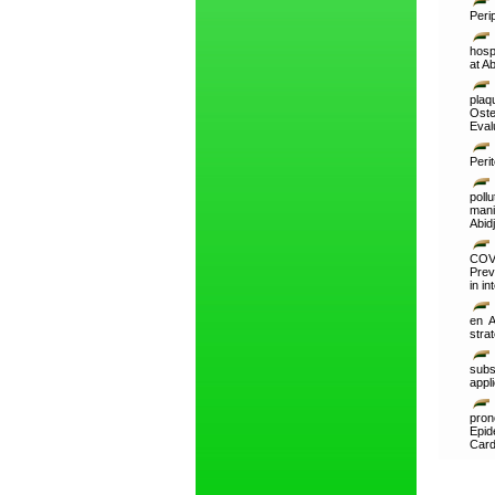
Peri
hosp
at A
plaq
Oste
Eval
Peri
poll
mani
Abid
COVI
Prev
in in
en A
strat
subs
appl
pron
Epid
Card