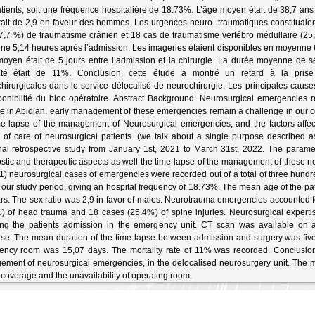
tients, soit une fréquence hospitalière de 18.73%. L’âge moyen était de 38,7 an
était de 2,9 en faveur des hommes. Les urgences neuro- traumatiques constituaien
7,7 %) de traumatisme crânien et 18 cas de traumatisme vertébro médullaire (25,4
e 5,14 heures après l’admission. Les imageries étaient disponibles en moyenne 6,
moyen était de 5 jours entre l’admission et la chirurgie. La durée moyenne de s
lité était de 11%. Conclusion. cette étude a montré un retard à la pris
hirurgicales dans le service délocalisé de neurochirurgie. Les principales cause
sponibilité du bloc opératoire. Abstract Background. Neurosurgical emergencies r
ce in Abidjan. early management of these emergencies remain a challenge in our co
me-lapse of the management of Neurosurgical emergencies, and the factors affect
y of care of neurosurgical patients. (we talk about a single purpose described
nal retrospective study from January 1st, 2021 to March 31st, 2022. The param
stic and therapeutic aspects as well the time-lapse of the management of these n
1) neurosurgical cases of emergencies were recorded out of a total of three hund
 our study period, giving an hospital frequency of 18.73%. The mean age of the pa
rs. The sex ratio was 2,9 in favor of males. Neurotrauma emergencies accounted f
) of head trauma and 18 cases (25.4%) of spine injuries. Neurosurgical experti
ing the patients admission in the emergency unit. CT scan was available on a
ise. The mean duration of the time-lapse between admission and surgery was five 
ncy room was 15,07 days. The mortality rate of 11% was recorded. Conclusion.
ment of neurosurgical emergencies, in the delocalised neurosurgery unit. The m
 coverage and the unavailability of operating room.