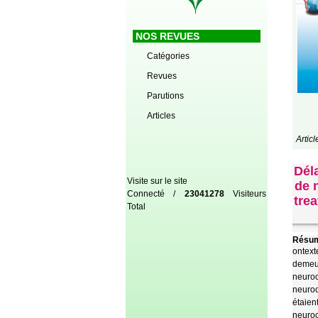
NOS REVUES
Catégories
Revues
Parutions
Articles
Artic
Dél
Visite sur le site
de 
Connecté /
23041278
Visiteurs
tre
Total
Résum
ontext
demeur
neuroc
neuroc
étaie
neuroc