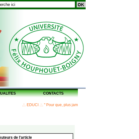
UALITES
CONTACTS
.::. EDUCI .::. " Pour que, plus jamais, un Maître ne laisse ses disciples san
Auteurs de l'article