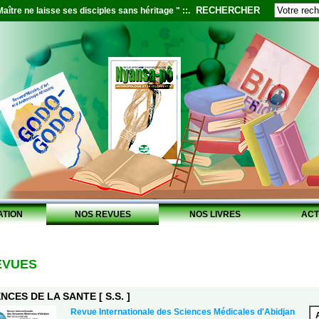
RECHERCHER
aître ne laisse ses disciples sans héritage " ::.
ATION
NOS REVUES
NOS LIVRES
ACT
EVUES
NCES DE LA SANTE [ S.S. ]
Revue Internationale des Sciences Médicales d'Abidjan