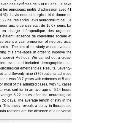
s avec des extrêmes de 5 et 81 ans. Le sexe
t les principaux motifs d’admission avec 41
 %). L’avis neurochirurgical était donné en
22 heures après l’avis neurochirurgical. Le
éjour aux urgences était de 15,07 jours. La
e en charge thérapeutique des urgences
s étaient l’absence de couverture sociale et
epresent a vast proportion of neurosurgical
ntext. The aim of this study was to evaluate
ing this time-lapse in order to improve the
 as above) Methods. We carried out a cross-
eters evaluated included demographic data,
eurosurgical emergencies. Results. Seventy-
red and Seventy-nine (379) patients admitted
tients was 38.7 years with extremes of 5 and
or most of the admitted cases, with 41 cases
se was sort for in an average of 5.14 hours
verage 6.22 hours after the neurosurgical
(5) days. The average length of stay in the
 This study reveals a delay in therapeutic
ain reasons are the absence of a universal