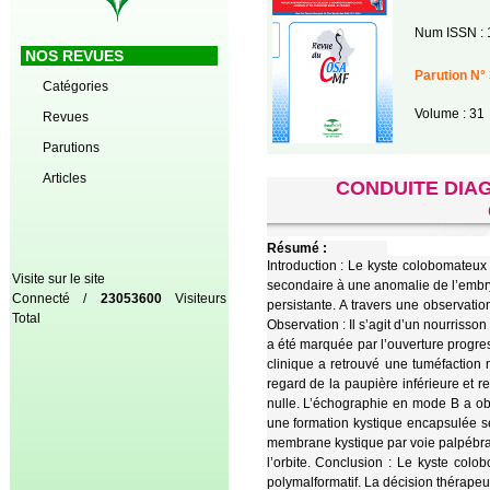
Num ISSN : 
NOS REVUES
Parution N° 
Catégories
Volume : 31
Revues
Parutions
Articles
CONDUITE DIA
Résumé :
Introduction : Le kyste colobomateux
Visite sur le site
secondaire à une anomalie de l’embryo
Connecté /
23053600
Visiteurs
persistante. A travers une observatio
Total
Observation : Il s’agit d’un nourrisso
a été marquée par l’ouverture progre
clinique a retrouvé une tuméfaction m
regard de la paupière inférieure et r
nulle. L’échographie en mode B a obj
une formation kystique encapsulée sé
membrane kystique par voie palpébral
l’orbite. Conclusion : Le kyste colo
polymalformatif. La décision thérapeuti