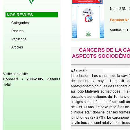
Num ISSN : 
NOS REVUES
Parution N° 
Catégories
Volume : 31
Revues
Parutions
Articles
CANCERS DE LA CA
ASPECTS SOCIODÉMO
Résumé :
Visite sur le site
Introduction : Les cancers de la cavi
Connecté /
23062385
Visiteurs
de nombreux pays. L’objectif de
Total
anatomopathologiques des cancers de 
au Togo Matériels et méthodes : Il s’
buccale diagnostiqués du 1er janvi
colligés sur la période d’étude soit 
de 1 et 89 ans. Le sexe-ratio était d
clinique était dominé par les forme
lymphomes (27,27%). Le carcinome é
cavité buccale sont relativement fréq