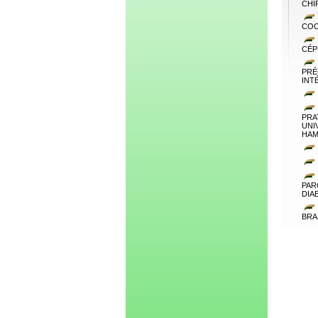
CHI
COC
CÉP
PRÉ
INT
PRA
UNI
HAM
PAR
DIA
BRA