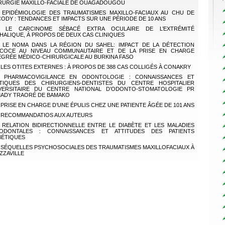
RURGIE MAXILLO-FACIALE DE OUAGADOUGOU
EPIDÉMIOLOGIE DES TRAUMATISMES MAXILLO-FACIAUX AU CHU DE
ODY : TENDANCES ET IMPACTS SUR UNE PÉRIODE DE 10 ANS
LE CARCINOME SÉBACÉ EXTRA OCULAIRE DE L’EXTRÉMITÉ
HALIQUE, À PROPOS DE DEUX CAS CLINIQUES
LE NOMA DANS LA RÉGION DU SAHEL: IMPACT DE LA DÉTECTION
COCE AU NIVEAU COMMUNAUTAIRE ET DE LA PRISE EN CHARGE
ÉGRÉE MÉDICO-CHIRURGICALE AU BURKINA FASO
LES OTITES EXTERNES : À PROPOS DE 388 CAS COLLIGÉS À CONAKRY
PHARMACOVIGILANCE EN ODONTOLOGIE : CONNAISSANCES ET
TIQUES DES CHIRURGIENS-DENTISTES DU CENTRE HOSPITALIER
VERSITAIRE DU CENTRE NATIONAL D’ODONTO-STOMATOLOGIE PR
ADY TRAORÉ DE BAMAKO
PRISE EN CHARGE D’UNE ÉPULIS CHEZ UNE PATIENTE ÂGÉE DE 101 ANS
RECOMMANDATIOS AUX AUTEURS
RELATION BIDIRECTIONNELLE ENTRE LE DIABÈTE ET LES MALADIES
ODONTALES : CONNAISSANCES ET ATTITUDES DES PATIENTS
BÉTIQUES
SÉQUELLES PSYCHOSOCIALES DES TRAUMATISMES MAXILLOFACIAUX À
ZZAVILLE