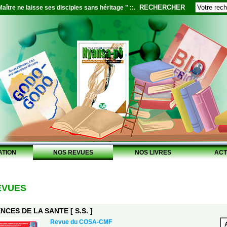
RECHERCHER
aître ne laisse ses disciples sans héritage " ::.
ATION
NOS REVUES
NOS LIVRES
ACT
EVUES
NCES DE LA SANTE [ S.S. ]
Revue du COSA-CMF