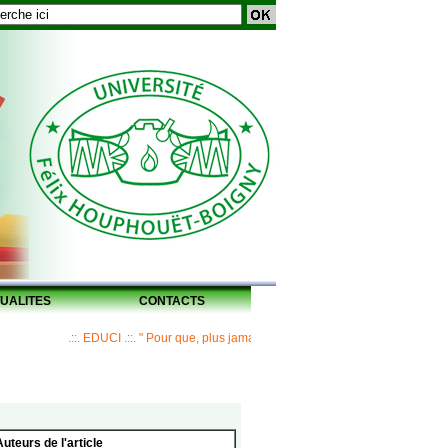
UALITES
CONTACTS
.::. EDUCI .::. " Pour que, plus jamais, un Maître ne laisse ses disciples san
Auteurs de l'article