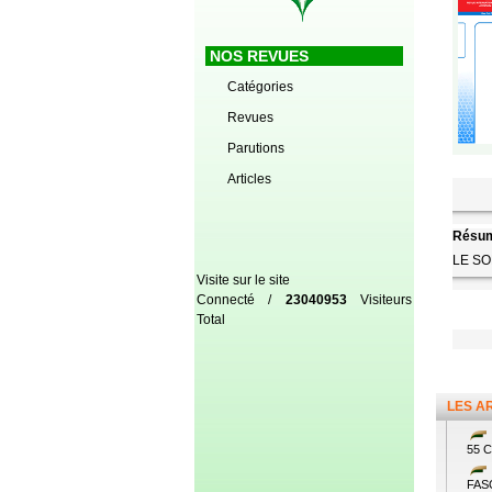
NOS REVUES
Catégories
Revues
Parutions
Articles
Résum
LE S
Visite sur le site
Connecté /
23040953
Visiteurs
Total
LES A
55 
FAS