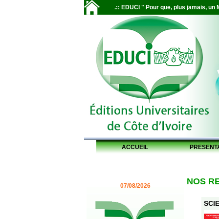
.:: EDUCI " Pour que, plus jamais, un M
ACCUEIL
PRESENT
NOS R
07/08/2026
SCIE