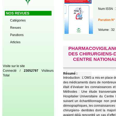
Num ISSN : 
NOS REVUES
Parution N° 
Catégories
Revues
Volume : 32
Parutions
Articles
PHARMACOVIGILANC
DES CHIRURGIENS-D
CENTRE NATIONA
Visite sur le site
Connecté /
23052797
Visiteurs
Résumé :
Total
Introduction : L’OMS a mis en place d
des médicaments dans de nombreux pay
était d’évaluer les connaissances et
Méthodes : Une étude transversale 
Hospitalier Universitaire du Cent
suivant un échantillonnage non prob
démographiques, les connaissances et
chirurgiens- dentistes dont la majo
avaient déjà rencontré un cas d’effe