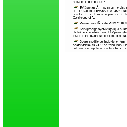
hepatitis in companies?
RÃ©sultats Ã moyen terme des re
de 117 patients opÃ©rÃ©s Ã lâ€™Insti
results of mitral valve replacement ab
Cardiology of Ab
Revue complÃ¨te de RISM 2016;18
Scintigraphie systÃ©matique et mo
de lâ€™osteonÃ©crose drÃ©panocytaire
image in the diagnosis of sickle cell os
Score modifie de lindqvist et fe
obstÃ©trique au CHU de Yopougon. Lin
risk women population in obstetrics fr