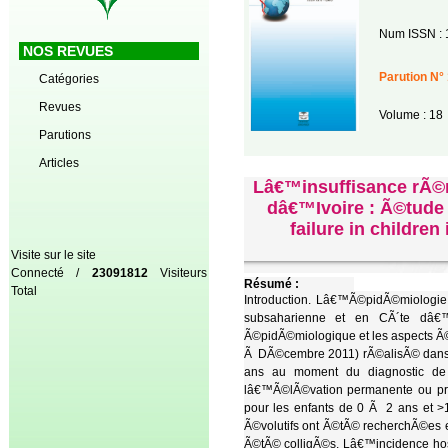
Num ISSN : 
NOS REVUES
Parution N° 
Catégories
Revues
Volume : 18
Parutions
Articles
Lâ€™insuffisance rÃ©n
dâ€™Ivoire : Ã©tude 
failure in children
Visite sur le site
Connecté /
23091812
Visiteurs
Résumé :
Total
Introduction. Lâ€™Ã©pidÃ©miologie
subsaharienne et en CÃ´te dâ€™I
Ã©pidÃ©miologique et les aspects Ã©v
Ã DÃ©cembre 2011) rÃ©alisÃ© dans 
ans au moment du diagnostic de
lâ€™Ã©lÃ©vation permanente ou pro
pour les enfants de 0 Ã 2 ans et >
Ã©volutifs ont Ã©tÃ© recherchÃ©es e
Ã©tÃ© colligÃ©s. Lâ€™incidence hos