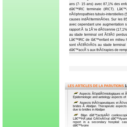
ans (7- 15 ans) avec 87,1% des enf
dâ€™IRC terminale (IRCT). Lâ€™Ã©
nÃ©phropathies tubulo-interstielles (
causes indÃ©terminÃ©es. Sur les 85
avec cependant une augmentation si
rapport Ã la 1Ã¨re dÃ©cennie (17,1% 
au stade terminal ont Ã©tÃ© perdus
Lâ€™IRC de lâ€™enfant en milieu hos
sont rÃ©fÃ©rÃ©s au stade terminal 
dâ€™accÃ¨s aux thÃ©rapies de remplac
LES ARTICLES DE LA PARUTIONS
1
Aspects Ã©pidÃ©miologiques et Ã©t
Epidemiologic and aetiology aspects of inf
Aspects thÃ©rapeutiques et Ã©volu
brides Ã Abidjan. Therapeutic aspects 
due to bridles in Abidjan
Bilan dâ€™activitÃ© coelioscop
Lâ€™HÃ´pital GÃ©nÃ©ral dâ€™AyamÃ© 
report in a secondary hospital: ca
dâ€™Ivoire