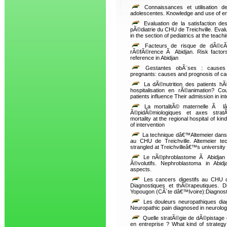
Connaissances et utilisation d
adolescentes. Knowledge and use of 
Evaluation de la satisfaction de
pÃ©diatrie du CHU de Treichville. Evalu
in the section of pediatrics at the teach
Facteurs de risque de dÃ©cÃ
rÃ©fÃ©rence Ã Abidjan. Risk factors
reference in Abidjan
Gestantes obÃ¨ses : causes 
pregnants: causes and prognosis of ca
La dÃ©nutrition des patients hÃ©
hospitalisation en rÃ©animation? Co
patients influence Their admission in in
La mortalitÃ© maternelle Ã lâ€
Ã©pidÃ©miologiques et axes stratÃ
mortality at the regional hospital of ki
of intervention
La technique dâ€™Altemeier dans l
au CHU de Treichville. Altemeier tec
strangled at Treichvilleâ€™s university 
Le nÃ©phroblastome Ã Abidjan : 
Ã©volutifs. Nephroblastoma in Abidja
aspects.
Les cancers digestifs au CHU d
Diagnostiques et thÃ©rapeutiques. Di
Yopougon (CÃ´te dâ€™Ivoire):Diagnosti
Les douleurs neuropathiques diag
Neuropathic pain diagnosed in neurologi
Quelle stratÃ©gie de dÃ©pistage e
en entreprise ? What kind of strateg