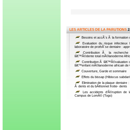
LES ARTICLES DE LA PARUTIONS
2
Besoins et accÃ¨s Ã la formation c
Evaluation du risque infectieux 
laboratoire de prothÃ¨se dentaire : a
Contribution Ã la recherche 
lâ€™Ã©dente total mÃ©lanoderme Afric
Contribution Ã lâ€™Ã©valuation 
lâ€™enfant mÃ©lanoderme africain de
Couverture, Garde et sommaire
Effets du bissap (Hibiscus sabdari
Elimination de la plaque dentaire 
Ã dents et du bÃ¢tonnet frotte- dents
Les accidents d'Ã©ruption de 
Campus de LomÃ© (Togo)