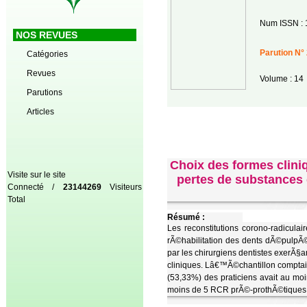
Num ISSN : 
NOS REVUES
Parution N° 
Catégories
Revues
Volume : 14
Parutions
Articles
Choix des formes clini
Visite sur le site
pertes de substances 
Connecté /
23144269
Visiteurs
Total
Résumé :
Les reconstitutions corono-radicul
rÃ©habilitation des dents dÃ©pulpÃ
par les chirurgiens dentistes exerÃ§a
cliniques. Lâ€™Ã©chantillon comptai
(53,33%) des praticiens avait au mo
moins de 5 RCR prÃ©-prothÃ©tiques p