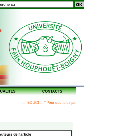
UALITES
CONTACTS
.::. EDUCI .::. " Pour que, plus jamais, un Maître ne laisse ses disciples 
Auteurs de l'article