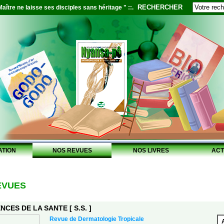
RECHERCHER
aître ne laisse ses disciples sans héritage " ::.
ATION
NOS REVUES
NOS LIVRES
ACT
EVUES
NCES DE LA SANTE [ S.S. ]
Revue de Dermatologie Tropicale