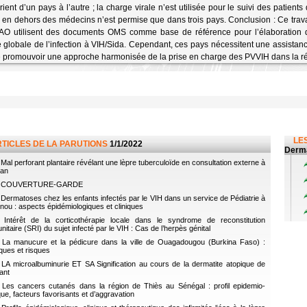
rient d’un pays à l’autre ; la charge virale n’est utilisée pour le suivi des patients
 en dehors des médecins n’est permise que dans trois pays. Conclusion : Ce trava
 utilisent des documents OMS comme base de référence pour l’élaboration de
 globale de l’infection à VIH/Sida. Cependant, ces pays nécessitent une assistan
e promouvoir une approche harmonisée de la prise en charge des PVVIH dans la rég
LES
RTICLES DE LA PARUTIONS
1/1/2022
Derma
Mal perforant plantaire révélant une lèpre tuberculoïde en consultation externe à
jan
COUVERTURE-GARDE
Dermatoses chez les enfants infectés par le VIH dans un service de Pédiatrie à
nou : aspects épidémiologiques et cliniques
Intérêt de la corticothérapie locale dans le syndrome de reconstitution
nitaire (SRI) du sujet infecté par le VIH : Cas de l’herpès génital
La manucure et la pédicure dans la ville de Ouagadougou (Burkina Faso) :
iques et risques
LA microalbuminurie ET SA Signification au cours de la dermatite atopique de
fant
Les cancers cutanés dans la région de Thiès au Sénégal : profil epidemio-
ique, facteurs favorisants et d’aggravation