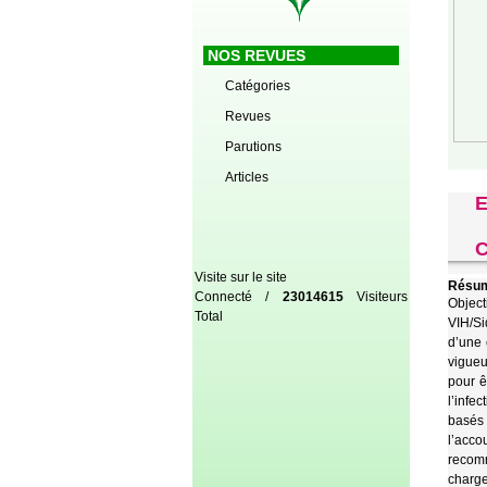
NOS REVUES
Catégories
Revues
Parutions
Articles
E
C
Visite sur le site
Résum
Connecté /
23014615
Visiteurs
Object
Total
VIH/Si
d’une 
vigueu
pour ê
l’infec
basés 
l’acco
recomm
charge