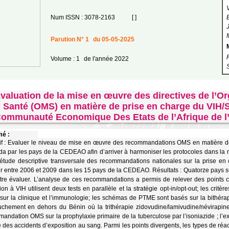
Num ISSN : 3078-2163
[ ]
Parution N° 1
du 05-05-2025
Volume : 1
de l'année 2022
valuation de la mise en œuvre des directives de l’Or
Santé (OMS) en matière de prise en charge du VIH/S
ommunauté Economique Des Etats de l’Afrique de 
é :
if : Evaluer le niveau de mise en œuvre des recommandations OMS en matière de 
da par les pays de la CEDEAO afin d’arriver à harmoniser les protocoles dans la ré
étude descriptive transversale des recommandations nationales sur la prise en 
r entre 2006 et 2009 dans les 15 pays de la CEDEAO. Résultats : Quatorze pays 
tre évaluer. L’analyse de ces recommandations a permis de relever des points c
tion à VIH utilisent deux tests en parallèle et la stratégie opt-in/opt-out; les critère
sur la clinique et l’immunologie; les schémas de PTME sont basés sur la bithéra
uchement en dehors du Bénin où la trithérapie zidovudine/lamivudine/névirapi
andation OMS sur la prophylaxie primaire de la tuberculose par l’isoniazide ; l’
 des accidents d’exposition au sang. Parmi les points divergents, les types de réacti