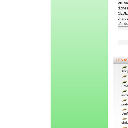
VIH va
tâches
CEDEAO
charge
afin d
LES A
Abid
Coto
immu
prat
L’en
clin