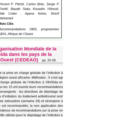
Vincent P. Pitché, Carlos Brito, Serge P.
Eholié, Bayaki Saka, Kouadio Yéboué,
Jide Coker , Agana Nsiire, Sherif
Mahamed
Mots Clés
Recommandations OMS, programmes
SIDA, Afrique de l’Ouest
ganisation Mondiale de la
ida dans les pays de la
l’Ouest (CEDEAO)
pp. 33-39.
la prise en charge globale de l’infection à
gion ouest africaine. Méthodes : Il s’est agi
charge globale de l’infection à VIH/Sida en
sur les 15 ont soumis leurs recommandations
onvergents : les directives de dépistage de
s d’initiation du traitement antirétroviral sont
pie zidovudine (semaine 28) et névirapine à
ne est recommandée; la non application des
existence de recommandations sur la prise en
fs utilisés pour le dépistage de l’infection à