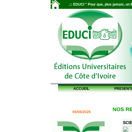
.:: EDUCI " Pour que, plus jamais, un M
ACCUEIL
PRESENT
NOS R
06/08/2026
SCIE