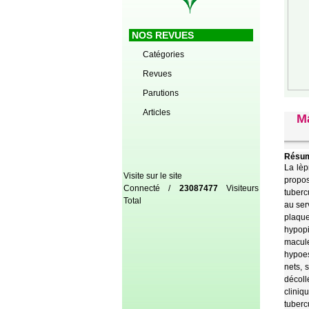
NOS REVUES
Catégories
Revues
Parutions
Articles
Ma
Résum
La lèp
Visite sur le site
propos
Connecté /
23087477
Visiteurs
tuberc
Total
au ser
plaque
hypopi
macule
hypoes
nets, 
décoll
clini
tuberc