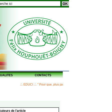
UALITES
CONTACTS
.::. EDUCI .::. " Pour que, plus jamais, un Maître ne laisse ses disciples
Auteurs de l'article