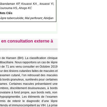
Gbandaman KP, Kouassi KA , kouassi YI,
Kourouma HS, Ahogo KC
Mots Clés
Lèpre tuberculoïde; Mal perforant; Abidjan
e en consultation externe à
 de Hansen (BH). La classification clinique
tibacillaire. Nous rapportons un cas de lèpre
gé de 71 ans venu consulter en Octobre 2019
our des lésions cutanées faites de macules et
’examen cutané, l’on retrouvait des macules
 à bords granuleux, surélevés pour certaines
quames. Certaines macules présentaient une
embres, discrètement douloureuses, à bords
on ovalaire à fond propre, aux bords nets, non
e hypopigmentée. Les éléments de l’examen
mis de retenir le diagnostic d’une lèpre
pertendu et immunocompétent au VIH. La prise