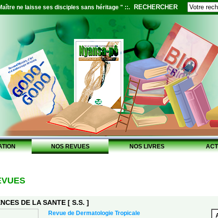
RECHERCHER
aître ne laisse ses disciples sans héritage " ::.
ATION
NOS REVUES
NOS LIVRES
ACT
EVUES
NCES DE LA SANTE [ S.S. ]
Revue de Dermatologie Tropicale