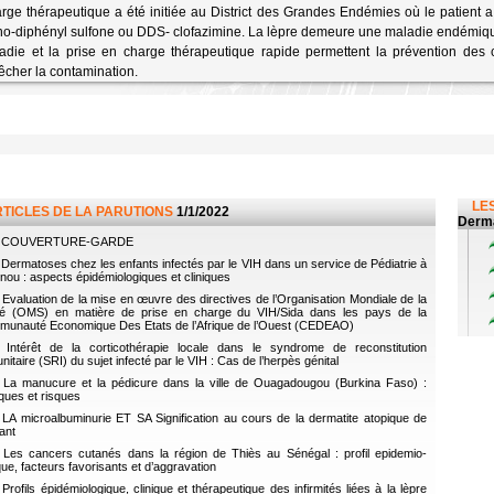
rge thérapeutique a été initiée au District des Grandes Endémies où le patient a
o-diphényl sulfone ou DDS- clofazimine. La lèpre demeure une maladie endémiqu
adie et la prise en charge thérapeutique rapide permettent la prévention des 
cher la contamination.
LES
RTICLES DE LA PARUTIONS
1/1/2022
Derma
COUVERTURE-GARDE
Dermatoses chez les enfants infectés par le VIH dans un service de Pédiatrie à
nou : aspects épidémiologiques et cliniques
Evaluation de la mise en œuvre des directives de l’Organisation Mondiale de la
é (OMS) en matière de prise en charge du VIH/Sida dans les pays de la
unauté Economique Des Etats de l’Afrique de l’Ouest (CEDEAO)
Intérêt de la corticothérapie locale dans le syndrome de reconstitution
nitaire (SRI) du sujet infecté par le VIH : Cas de l’herpès génital
La manucure et la pédicure dans la ville de Ouagadougou (Burkina Faso) :
iques et risques
LA microalbuminurie ET SA Signification au cours de la dermatite atopique de
fant
Les cancers cutanés dans la région de Thiès au Sénégal : profil epidemio-
ique, facteurs favorisants et d’aggravation
Profils épidémiologique, clinique et thérapeutique des infirmités liées à la lèpre