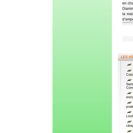
en cha
Diamin
la mal
d’empê
LES A
Coto
Sant
Comm
immu
prat
L’en
clin