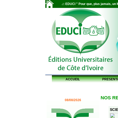
.:: EDUCI " Pour que, plus jamais, un M
ACCUEIL
PRESENT
NOS R
08/08/2026
SCIE