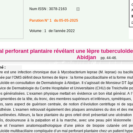
Num ISSN : 3078-2163
[ ]
Parution N° 1
du 05-05-2025
Volume : 1
de l'année 2022
l perforant plantaire révélant une lèpre tuberculoïd
Abidjan
pp. 44-46.
é :
re est une infection chronique due à Mycobacterium leprae (M. leprae) ou bacille
ée par l’OMS définit deux formes de lèpre : la forme paucibacillaire et la forme mul
uloïde en consultation de Dermatologie à Abidjan. Il s’agissait de Monsieur DT â
vice de Dermatologie du Centre Hospitalier et Universitaire (CHU) de Treichville p
s généralisées. L’examen physique mettait en évidence un bon état général. A l
gmentées de la tête, du tronc, des membres supérieurs et inférieurs, symétriques,
s, sans aspect de guérison centrale, de notion d’évolution centrifuge ni de s
thésie. L’examen retrouvait également des plaques annulaires du dos et des m
surélevées. Ailleurs, la face plantaire du gros orteil droit présentait une ulcérati
és, douloureuse à la palpation et à la marche, avec une peau péri lésionnell
que et l’examen anatomopathologique d’une pièce de biopsie cutanée ont per
uloïde multibacillaire compliquée d’un mal perforant plantaire chez un patient hy