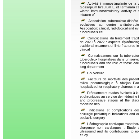
Activité immunostimulante de la 
Gossypium hirsutum L. et Terminalia ca
wistar. Immunostimulatory activity of
mixture of
Association tuberculose-diabète :
evolutives au centre antitubercu
Association: clinical, radiological and e
tuberculosis ce
Complications du traitement trad
de 2020 à 2022 : aspects épidémiologiq
traditional treatment of limb fractures
clinical
Connaissances sur la tuberculo
tuberculeux hospitalises dans un serv
tuberculosis and the role of those cari
lung department
Couverture
Facteurs de mortalité des patient
milieu pneumologique à Abidjan Fact
hospitalized for respiratory distress in
Fréquence et stades évolutifs à la
et chroniques au service de médecine i
and progressive stages at the discov
medicine dep
Indications et complications de
chirurgie pediatrique Indications and c
pediatric surgery
L’échographie cardiaque transthora
d’urgence non cardiaques : Etude pr
ultrasound and its contributions to n
study.