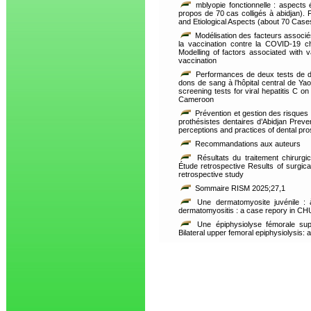
mblyopie fonctionnelle : aspects é
propos de 70 cas colligés à abidjan). F
and Etiological Aspects (about 70 Cases
Modélisation des facteurs associés 
la vaccination contre la COVID-19 c
Modelling of factors associated with 
vaccination
Performances de deux tests de dép
dons de sang à l’hôpital central de Y
screening tests for viral hepatitis C on
Cameroon
Prévention et gestion des risques 
prothésistes dentaires d’Abidjan Prev
perceptions and practices of dental pros
Recommandations aux auteurs
Résultats du traitement chirurgic
Étude retrospective Results of surgical
retrospective study
Sommaire RISM 2025;27,1
Une dermatomyosite juvénile :
dermatomyositis : a case repory in CH
Une épiphysiolyse fémorale supé
Bilateral upper femoral epiphysiolysis: