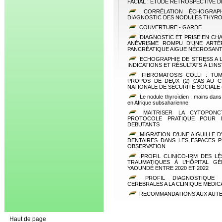
FACIAL : ÉTUDE RÉTROSPECTIVE DE
CORRÉLATION ÉCHOGRAP
DIAGNOSTIC DES NODULES THYRO
COUVERTURE - GARDE
DIAGNOSTIC ET PRISE EN CH
ANÉVRISME ROMPU D’UNE ARTÉ
PANCRÉATIQUE AIGUE NÉCROSANT
ECHOGRAPHIE DE STRESS A LA
INDICATIONS ET RÉSULTATS À L’IN
FIBROMATOSIS COLLI : TUM
PROPOS DE DEUX (2) CAS AU C
NATIONALE DE SÉCURITÉ SOCIALE 
Le nodule thyroïdien : mains dans
en Afrique subsaharienne
MAITRISER LA CYTOPONCT
PROTOCOLE PRATIQUE POUR 
DEBUTANTS
MIGRATION D’UNE AIGUILLE 
DENTAIRES DANS LES ESPACES 
OBSERVATION
PROFIL CLINICO-IRM DES L
TRAUMATIQUES À L’HÔPITAL GÉ
YAOUNDÉ ENTRE 2020 ET 2022
PROFIL DIAGNOSTIQUE D
CEREBRALES A LA CLINIQUE MEDICA
RECOMMANDATIONS AUX AUT
Haut de page