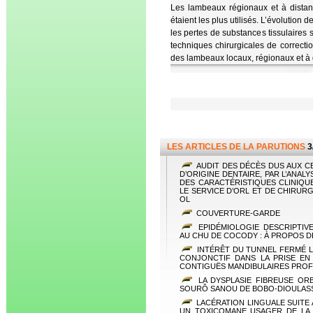
Les lambeaux régionaux et à dista
étaient les plus utilisés. L’évolutio
les pertes de substances tissulaires 
techniques chirurgicales de correcti
des lambeaux locaux, régionaux et à 
LES ARTICLES DE LA PARUTIONS
3
AUDIT DES DÉCÈS DUS AUX CE
D’ORIGINE DENTAIRE, PAR L’ANA
DES CARACTÉRISTIQUES CLINIQU
LE SERVICE D’ORL ET DE CHIRUR
OL
COUVERTURE-GARDE
EPIDÉMIOLOGIE DESCRIPTIV
AU CHU DE COCODY : À PROPOS D
INTÉRÊT DU TUNNEL FERMÉ 
CONJONCTIF DANS LA PRISE EN
CONTIGUËS MANDIBULAIRES PRO
LA DYSPLASIE FIBREUSE ORB
SOURÔ SANOU DE BOBO-DIOULAS
LACÉRATION LINGUALE SUITE 
UN TOXICOMANE USAGER DE LA 