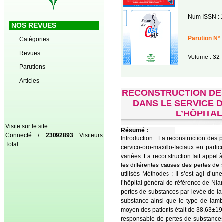
Num ISSN : 
NOS REVUES
Parution N° 
Catégories
Revues
Volume : 32
Parutions
Articles
RECONSTRUCTION DE
DANS LE SERVICE 
L’HÔPITA
Visite sur le site
Résumé :
Connecté /
23092893
Visiteurs
Introduction : La reconstruction des 
Total
cervico-oro-maxillo-faciaux en partic
variées. La reconstruction fait appel à
les différentes causes des pertes de 
utilisés Méthodes : Il s’est agi d’u
l’hôpital général de référence de Nia
pertes de substances par levée de lam
substance ainsi que le type de lambe
moyen des patients était de 38,63±19,
responsable de pertes de substances