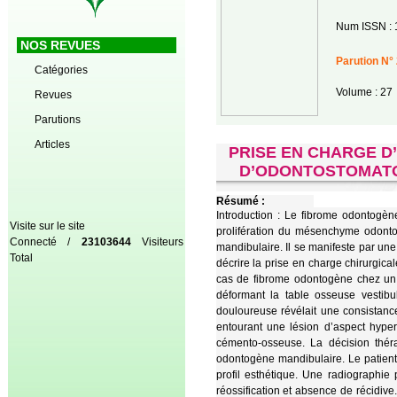
Num ISSN : 
NOS REVUES
Parution N° 
Catégories
Volume : 27
Revues
Parutions
Articles
PRISE EN CHARGE D
D’ODONTOSTOMATOL
Résumé :
Introduction : Le fibrome odontogè
Visite sur le site
prolifération du mésenchyme odonto
Connecté /
23103644
Visiteurs
mandibulaire. Il se manifeste par une 
Total
décrire la prise en charge chirurgica
cas de fibrome odontogène chez un
déformant la table osseuse vestibul
douloureuse révélait une consistan
entourant une lésion d’aspect hype
cémento-osseuse. La décision théra
odontogène mandibulaire. Le patient a
profil esthétique. Une radiographi
réossification et absence de récidiv