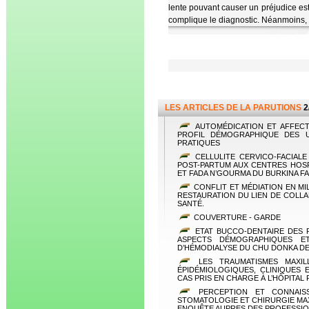
lente pouvant causer un préjudice es
complique le diagnostic. Néanmoins, l
LES ARTICLES DE LA PARUTIONS
2
AUTOMÉDICATION ET AFFECT
PROFIL DÉMOGRAPHIQUE DES U
PRATIQUES
CELLULITE CERVICO-FACIALE
POST-PARTUM AUX CENTRES HOS
ET FADA N’GOURMA DU BURKINA F
CONFLIT ET MÉDIATION EN MIL
RESTAURATION DU LIEN DE COLL
SANTÉ.
COUVERTURE - GARDE
ETAT BUCCO-DENTAIRE DES 
ASPECTS DÉMOGRAPHIQUES ET
D’HÉMODIALYSE DU CHU DONKA D
LES TRAUMATISMES MAXILL
ÉPIDÉMIOLOGIQUES, CLINIQUES
CAS PRIS EN CHARGE À L’HÔPITAL 
PERCEPTION ET CONNAIS
STOMATOLOGIE ET CHIRURGIE MAXI
ENQUÊTE AUPRES DES PROFESSIO