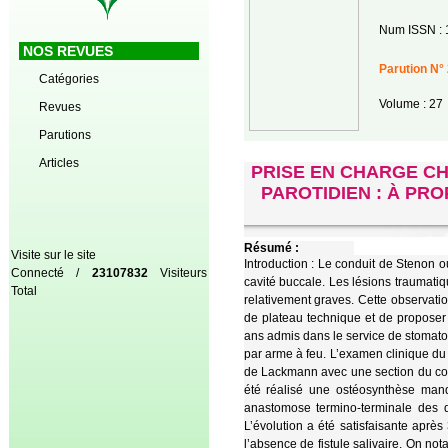
Num ISSN : 
NOS REVUES
Parution N° 
Catégories
Volume : 27
Revues
Parutions
Articles
PRISE EN CHARGE CH
PAROTIDIEN : À PR
Résumé :
Visite sur le site
Introduction : Le conduit de Stenon ou
Connecté /
23107832
Visiteurs
cavité buccale. Les lésions traumatiq
Total
relativement graves. Cette observatio
de plateau technique et de proposer 
ans admis dans le service de stomato
par arme à feu. L’examen clinique du p
de Lackmann avec une section du cond
été réalisé une ostéosynthèse mand
anastomose termino-terminale des d
L’évolution a été satisfaisante aprè
l’absence de fistule salivaire. On not