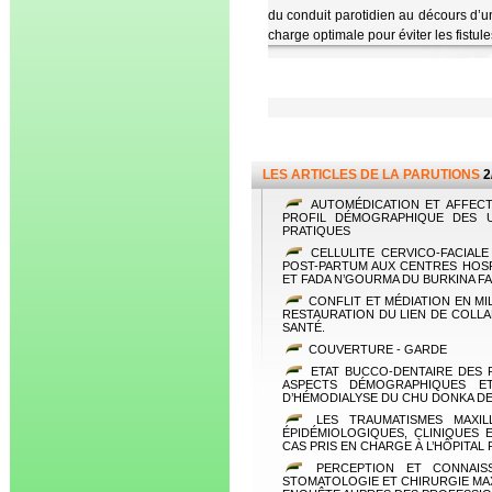
du conduit parotidien au décours d’u
charge optimale pour éviter les fistule
LES ARTICLES DE LA PARUTIONS
2
AUTOMÉDICATION ET AFFECT
PROFIL DÉMOGRAPHIQUE DES U
PRATIQUES
CELLULITE CERVICO-FACIALE
POST-PARTUM AUX CENTRES HOS
ET FADA N’GOURMA DU BURKINA F
CONFLIT ET MÉDIATION EN MIL
RESTAURATION DU LIEN DE COLL
SANTÉ.
COUVERTURE - GARDE
ETAT BUCCO-DENTAIRE DES 
ASPECTS DÉMOGRAPHIQUES ET
D’HÉMODIALYSE DU CHU DONKA D
LES TRAUMATISMES MAXILL
ÉPIDÉMIOLOGIQUES, CLINIQUES
CAS PRIS EN CHARGE À L’HÔPITAL 
PERCEPTION ET CONNAIS
STOMATOLOGIE ET CHIRURGIE MAXI